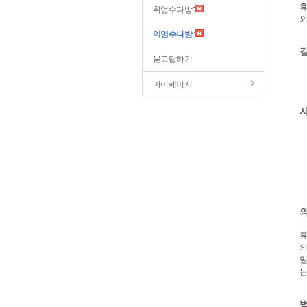
휴
취업수다방
외
익명수다방
묻고답하기
마이페이지
휴
의
일
는