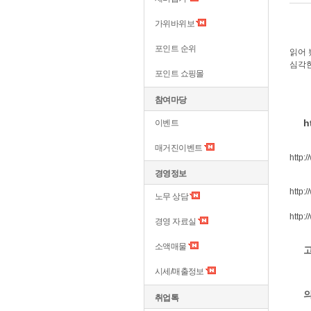
가위바위보
포인트 순위
읽어 
심각한
포인트 쇼핑몰
참여마당
h
이벤트
매거진이벤트
http:
경영정보
http:
노무 상담
http:
경영 자료실
소액매물
시세/매출정보
취업톡