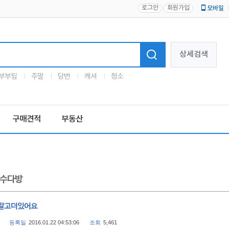
로그인
회원가입
모바일
로고
상세검색
부부팀
주말
당번
캐셔
청소
구매견적
부동산
수다방
말고더있어요
등록일
2016.01.22 04:53:06
조회
5,461