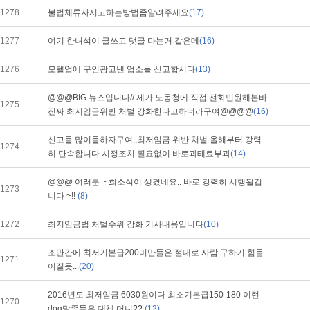
1278
불법체류자시고하는방법좀알려주세요
(17)
1277
여기 한녀석이 글쓰고 댓글 다는거 같은데
(16)
1276
모텔업에 구인광고낸 업소들 신고합시다
(13)
@@@BIG 뉴스입니다// 제가 노동청에 직접 전화민원해본바
1275
진짜 최저임금위반 처벌 강화한다고하더라구여@@@@
(16)
신고들 많이들하자구여,,최저임금 위반 처벌 올해부터 강력
1274
히 단속합니다 시정조치 필요없이 바로과태료부과
(14)
@@@ 여러분 ~ 희소식이 생겼네요.. 바로 강력히 시행될겁
1273
니다 ~!!
(8)
1272
최저임금법 처벌수위 강화 기사내용입니다
(10)
조만간에 최저기본급200미만들은 절대로 사람 구하기 힘들
1271
어질듯...
(20)
2016년도 최저임금 6030원이다 최소기본급150-180 이런
1270
dog말종들은 대체 머니??
(12)