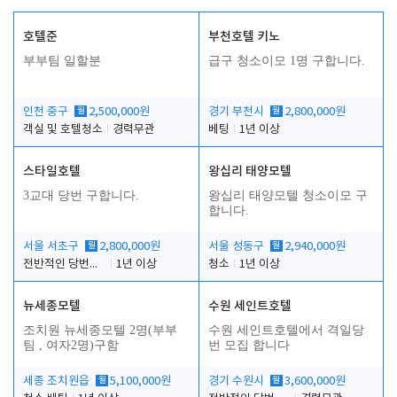
호텔준
부천호텔 키노
부부팀 일할분
급구 청소이모 1명 구합니다.
인천 중구
월
2,500,000원
경기 부천시
월
2,800,000원
객실 및 호텔청소
경력무관
베팅
1년 이상
스타일호텔
왕십리 태양모텔
3교대 당번 구합니다.
왕십리 태양모텔 청소이모 구
합니다.
서울 서초구
월
2,800,000원
서울 성동구
월
2,940,000원
전반적인 당번업무
1년 이상
청소
1년 이상
뉴세종모텔
수원 세인트호텔
조치원 뉴세종모텔 2명(부부
수원 세인트호텔에서 격일당
팀 , 여자2명)구함
번 모집 합니다
세종 조치원읍
월
5,100,000원
경기 수원시
월
3,600,000원