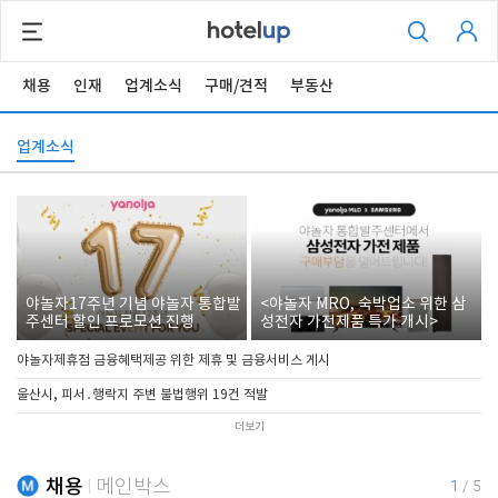
채용
인재
업계소식
구매/견적
부동산
업계소식
야놀자17주년 기념 야놀자 통합발
<야놀자 MRO, 숙박업소 위한 삼
주센터 할인 프로모션 진행
성전자 가전제품 특가 개시>
야놀자제휴점 금융혜택제공 위한 제휴 및 금융서비스 게시
울산시, 피서․행락지 주변 불법행위 19건 적발
더보기
채용
메인박스
1
/
5