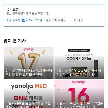
공주호텔
장실.샤워실 따로있습니다.
충남 공주호텔에서 직원을 구합니다.
충남 공주시
월
4,052,120원
카운터 및 객실점검(당번업무)
1년 이상
많이 본 기사
야놀자17주년 기념 야놀자 통합발
<야놀자 MRO, 숙박업소 위한 삼
주센터 할인 프로모션 진행
성전자 가전제품 특가 개시>
야놀자제휴점 금융혜택제공 위한
야놀자16주년 기념 제휴 숙박업주
제휴 및 금융서비스 게시
대상 야놀자통합발주센터 할인쿠