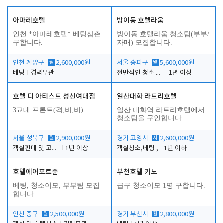
아마레호텔
방이동 호텔라움
인천 *아마레호텔* 베팅삼촌
방이동 호텔라움 청소팀(부부/
구합니다.
자매) 모집합니다.
인천 계양구
월
2,600,000원
서울 송파구
월
5,600,000원
베팅
경력무관
전반적인 청소 업무(객실청소.객실정리)
1년 이상
호텔 디 아티스트 성신여대점
일산대화 라트리호텔
3교대 프론트(격,비,비)
일산 대화역 라트리호텔에서
청소팀을 구인합니다.
서울 성북구
월
2,900,000원
경기 고양시
시
2,600,000원
객실판매 및 고객응대
1년 이상
객실청소,베팅 ,
1년 이하
호텔에어포트준
부천호텔 키노
베팅, 청소이모, 부부팀 모집
급구 청소이모 1명 구합니다.
합니다.
인천 중구
월
2,500,000원
경기 부천시
월
2,800,000원