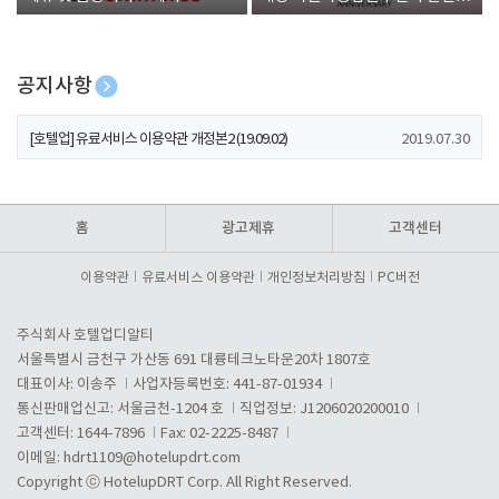
폰 증정
공지사항
[호텔업] 개인정보 처리방침 개정본1 (19.09.02)
2019.07.30
[호텔업] 유료서비스 이용약관 개정본2 (19.09.02)
2019.07.30
[호텔업] 개인정보 처리방침 개정본2 (19.09.02)
2019.07.30
홈
광고제휴
고객센터
이용약관
유료서비스 이용약관
개인정보처리방침
PC버전
주식회사 호텔업디알티
서울특별시 금천구 가산동 691 대륭테크노타운20차 1807호
대표이사: 이송주
사업자등록번호: 441-87-01934
통신판매업신고: 서울금천-1204 호
직업정보: J1206020200010
고객센터: 1644-7896
Fax: 02-2225-8487
이메일:
hdrt1109@hotelupdrt.com
Copyright ⓒ HotelupDRT Corp. All Right Reserved.