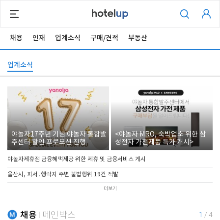
채용
인재
업계소식
구매/견적
부동산
업계소식
야놀자17주년 기념 야놀자 통합발
<야놀자 MRO, 숙박업소 위한 삼
주센터 할인 프로모션 진행
성전자 가전제품 특가 개시>
야놀자제휴점 금융혜택제공 위한 제휴 및 금융서비스 게시
울산시, 피서․행락지 주변 불법행위 19건 적발
더보기
채용
메인박스
1
/
4