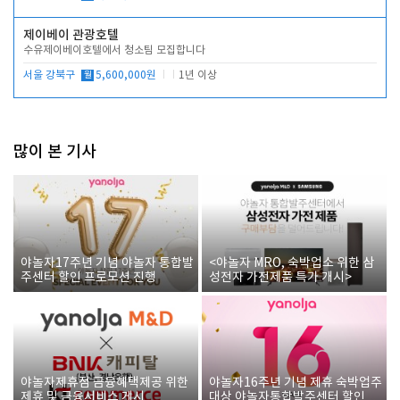
제이베이 관광호텔
수유제이베이호텔에서 청소팀 모집합니다
서울 강북구
월
5,600,000원
1년 이상
많이 본 기사
야놀자17주년 기념 야놀자 통합발
<야놀자 MRO, 숙박업소 위한 삼
주센터 할인 프로모션 진행
성전자 가전제품 특가 개시>
야놀자제휴점 금융혜택제공 위한
야놀자16주년 기념 제휴 숙박업주
제휴 및 금융서비스 게시
대상 야놀자통합발주센터 할인쿠