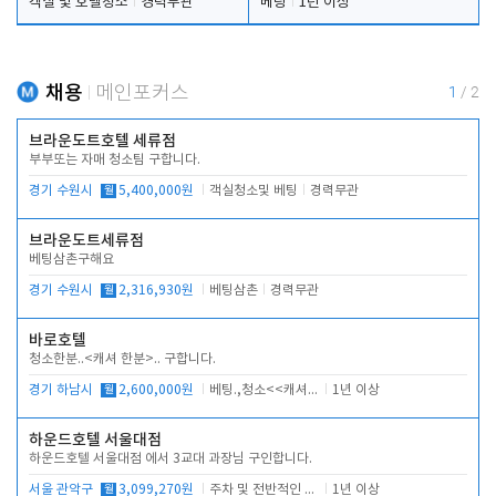
객실 및 호텔청소
경력무관
베팅
1년 이상
채용
메인포커스
1
/
2
브라운도트호텔 세류점
부부또는 자매 청소팀 구합니다.
경기 수원시
월
5,400,000원
객실청소및 베팅
경력무관
브라운도트세류점
베팅삼촌구해요
경기 수원시
월
2,316,930원
베팅삼촌
경력무관
바로호텔
청소한분..<캐셔 한분>.. 구합니다.
경기 하남시
월
2,600,000원
베팅.,청소<<캐셔 모셔봅니다.
1년 이상
하운드호텔 서울대점
하운드호텔 서울대점 에서 3교대 과장님 구인합니다.
서울 관악구
월
3,099,270원
주차 및 전반적인 당번업무
1년 이상