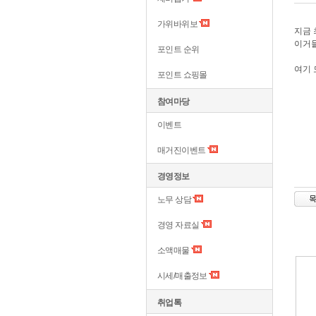
가위바위보
지금 
이거들
포인트 순위
여기 
포인트 쇼핑몰
참여마당
이벤트
매거진이벤트
경영정보
노무 상담
경영 자료실
소액매물
시세/매출정보
취업톡