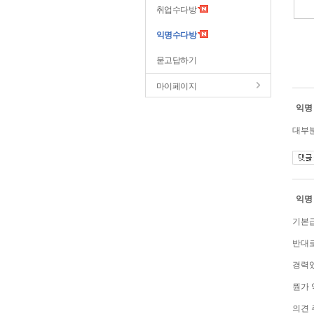
취업수다방
익명수다방
묻고답하기
마이페이지