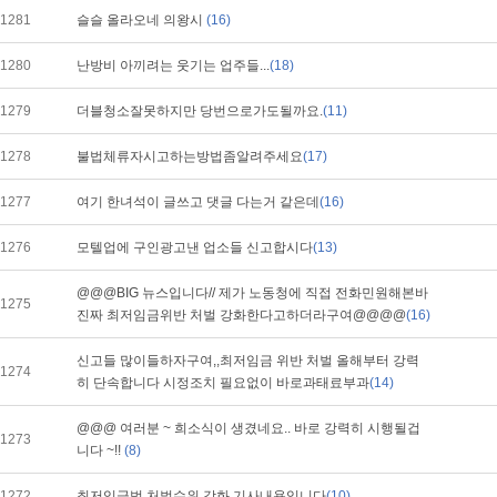
1281
슬슬 올라오네 의왕시
(16)
1280
난방비 아끼려는 웃기는 업주들...
(18)
1279
더블청소잘못하지만 당번으로가도될까요.
(11)
1278
불법체류자시고하는방법좀알려주세요
(17)
1277
여기 한녀석이 글쓰고 댓글 다는거 같은데
(16)
1276
모텔업에 구인광고낸 업소들 신고합시다
(13)
@@@BIG 뉴스입니다// 제가 노동청에 직접 전화민원해본바
1275
진짜 최저임금위반 처벌 강화한다고하더라구여@@@@
(16)
신고들 많이들하자구여,,최저임금 위반 처벌 올해부터 강력
1274
히 단속합니다 시정조치 필요없이 바로과태료부과
(14)
@@@ 여러분 ~ 희소식이 생겼네요.. 바로 강력히 시행될겁
1273
니다 ~!!
(8)
1272
최저임금법 처벌수위 강화 기사내용입니다
(10)