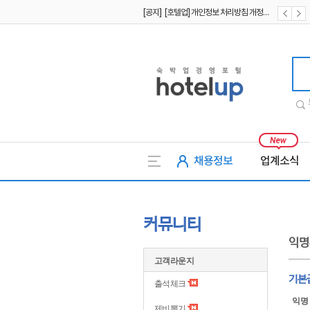
[공지] [호텔업] 개인정보 처리방침 개정본1 (19.09.02)
[공지] [호텔업] 유료서비스 이용약관 개정본2 (19.09.02)
호텔업
채용정보
업계소식
커뮤니티
익명
고객라운지
기본
출석체크
익명
제비뽑기