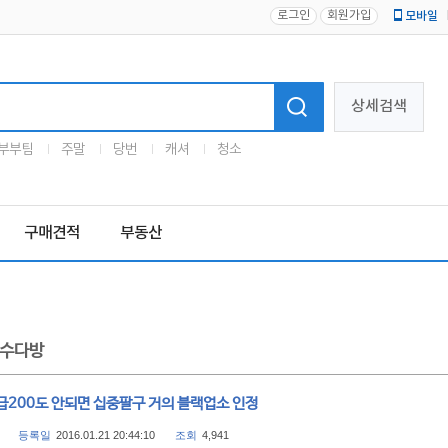
로그인
회원가입
모바일
로고
상세검색
부부팀
주말
당번
캐셔
청소
구매견적
부동산
수다방
급200도 안되면 십중팔구 거의 블랙업소 인정
등록일
2016.01.21 20:44:10
조회
4,941