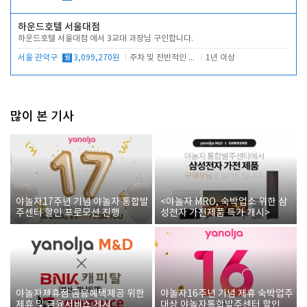
하운드호텔 서울대점
하운드호텔 서울대점 에서 3교대 과장님 구인합니다.
서울 관악구
월
3,099,270원
주차 및 전반적인 당번업무
1년 이상
많이 본 기사
야놀자17주년 기념 야놀자 통합발
<야놀자 MRO, 숙박업소 위한 삼
주센터 할인 프로모션 진행
성전자 가전제품 특가 개시>
야놀자제휴점 금융혜택제공 위한
야놀자16주년 기념 제휴 숙박업주
제휴 및 금융서비스 게시
대상 야놀자통합발주센터 할인쿠