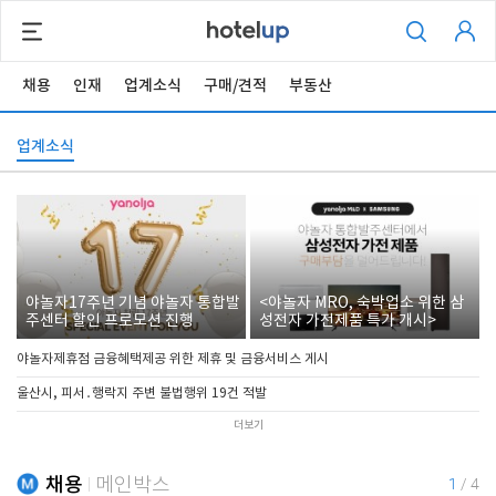
채용
인재
업계소식
구매/견적
부동산
업계소식
야놀자17주년 기념 야놀자 통합발
<야놀자 MRO, 숙박업소 위한 삼
주센터 할인 프로모션 진행
성전자 가전제품 특가 개시>
야놀자제휴점 금융혜택제공 위한 제휴 및 금융서비스 게시
울산시, 피서․행락지 주변 불법행위 19건 적발
더보기
채용
메인박스
1
/
4