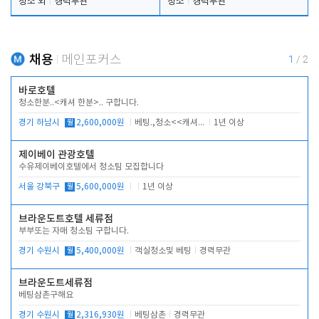
청소 외
경력무관
청소
경력무관
채용
메인포커스
1
/
2
바로호텔
청소한분..<캐셔 한분>.. 구합니다.
경기 하남시
월
2,600,000원
베팅.,청소<<캐셔 모셔봅니다.
1년 이상
제이베이 관광호텔
수유제이베이호텔에서 청소팀 모집합니다
서울 강북구
월
5,600,000원
1년 이상
브라운도트호텔 세류점
부부또는 자매 청소팀 구합니다.
경기 수원시
월
5,400,000원
객실청소및 베팅
경력무관
브라운도트세류점
베팅삼촌구해요
경기 수원시
월
2,316,930원
베팅삼촌
경력무관