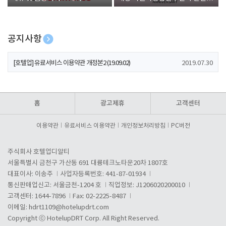
폰 증정
공지사항
[호텔업] 개인정보 처리방침 개정본1 (19.09.02)
2019.07.30
[호텔업] 유료서비스 이용약관 개정본2 (19.09.02)
2019.07.30
[호텔업] 개인정보 처리방침 개정본2 (19.09.02)
2019.07.30
홈
광고제휴
고객센터
이용약관
유료서비스 이용약관
개인정보처리방침
PC버전
주식회사 호텔업디알티
서울특별시 금천구 가산동 691 대륭테크노타운20차 1807호
대표이사: 이송주
사업자등록번호: 441-87-01934
통신판매업신고: 서울금천-1204 호
직업정보: J1206020200010
고객센터: 1644-7896
Fax: 02-2225-8487
이메일:
hdrt1109@hotelupdrt.com
Copyright ⓒ HotelupDRT Corp. All Right Reserved.