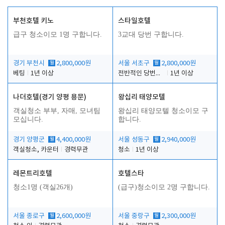
부천호텔 키노
스타일호텔
급구 청소이모 1명 구합니다.
3교대 당번 구합니다.
경기 부천시
월
2,800,000원
서울 서초구
월
2,800,000원
베팅
1년 이상
전반적인 당번업무
1년 이상
나더호텔(경기 양평 용문)
왕십리 태양모텔
객실청소 부부, 자매, 모녀팀
왕십리 태양모텔 청소이모 구
모십니다.
합니다.
경기 양평군
월
4,400,000원
서울 성동구
월
2,940,000원
객실청소, 카운터
경력무관
청소
1년 이상
레몬트리호텔
호텔스타
청소1명 (객실26개)
(급구)청소이모 2명 구합니다.
서울 종로구
월
2,600,000원
서울 중랑구
월
2,300,000원