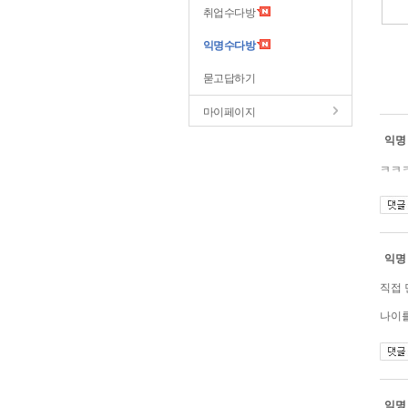
취업수다방
익명수다방
묻고답하기
마이페이지