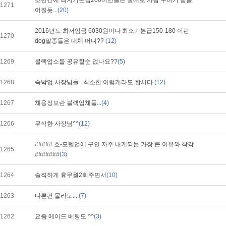
조만간에 최저기본급200미만들은 절대로 사람 구하기 힘들
1271
어질듯...
(20)
2016년도 최저임금 6030원이다 최소기본급150-180 이런
1270
dog말종들은 대체 머니??
(12)
1269
블랙업소들 공유할순 없나요??
(5)
1268
숙박업 사장님들.. 최소한 이렇게라도 합시다.
(12)
1267
채용정보란 블랙업체들...
(4)
1266
무식한 사장님^^
(12)
##### 호-모텔업에 구인 자주 내게되는 가장 큰 이유와 착각
1265
#######
(3)
1264
솔직하게 휴무월2회주면서
(10)
1263
다른건 몰라도....
(7)
1262
요즘 메이드 베팅도 ^^
(3)