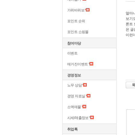
가위바위보
얼마나
보기도
포인트 순위
론트 
은 글
포인트 쇼핑몰
이런데
참여마당
이벤트
매거진이벤트
경영정보
노무 상담
경영 자료실
소액매물
시세/매출정보
취업톡