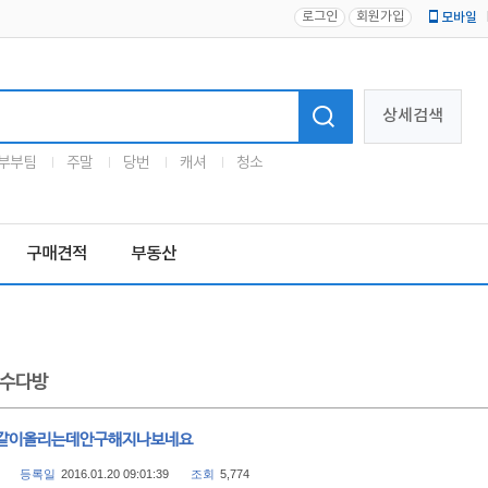
로그인
회원가입
모바일
로고
상세검색
부부팀
주말
당번
캐셔
청소
구매견적
부동산
수다방
같이올리는데안구해지나보네요
등록일
2016.01.20 09:01:39
조회
5,774