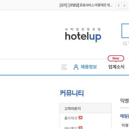
[공지] [호텔업] 유료서비스 이용약관 개정본2 (19.09.02)
[공지] [호텔업] 개인정보 처리방침 개정본2 (19.09.02)
호텔업
채용정보
업계소식
커뮤니티
익명
고객라운지
매일
출석체크
익명
제비뽑기