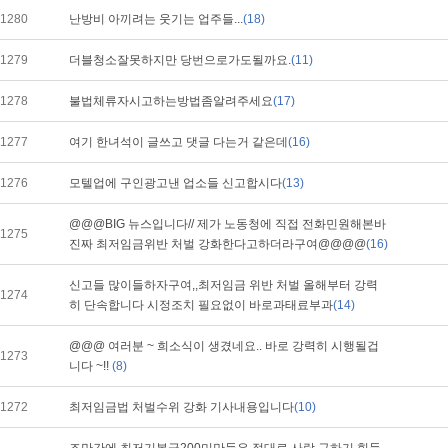
1280
난방비 아끼려는 웃기는 업주들...
(18)
1279
더블청소잘못하지만 당번으로가도될까요.
(11)
1278
불법체류자시고하는방법좀알려주세요
(17)
1277
여기 한녀석이 글쓰고 댓글 다는거 같은데
(16)
1276
모텔업에 구인광고낸 업소들 신고합시다
(13)
@@@BIG 뉴스입니다// 제가 노동청에 직접 전화민원해본바
1275
진짜 최저임금위반 처벌 강화한다고하더라구여@@@@
(16)
신고들 많이들하자구여,,최저임금 위반 처벌 올해부터 강력
1274
히 단속합니다 시정조치 필요없이 바로과태료부과
(14)
@@@ 여러분 ~ 희소식이 생겼네요.. 바로 강력히 시행될겁
1273
니다 ~!!
(8)
1272
최저임금법 처벌수위 강화 기사내용입니다
(10)