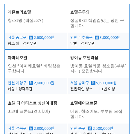
레몬트리호텔
호텔두루와
청소1명 (객실26개)
성실하고 책임감있는 당번 구
합니다.
서울 종로구
월
2,600,000원
인천 미추홀구
월
3,000,000원
청소 외
경력무관
당번
경력무관
아마레호텔
방이동 호텔라움
인천 *아마레호텔* 베팅삼촌
방이동 호텔라움 청소팀(부부/
구합니다.
자매) 모집합니다.
인천 계양구
월
2,600,000원
서울 송파구
월
5,600,000원
베팅
경력무관
전반적인 청소 업무(객실청소.객실정리)
1년 이상
호텔 디 아티스트 성신여대점
호텔에어포트준
3교대 프론트(격,비,비)
베팅, 청소이모, 부부팀 모집
합니다.
서울 성북구
월
2,900,000원
인천 중구
월
2,500,000원