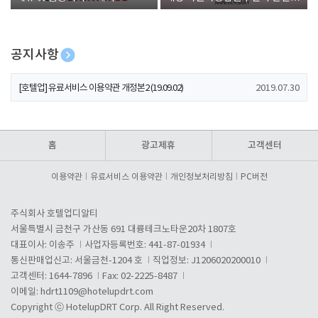
폰 증정
공지사항
[호텔업] 개인정보 처리방침 개정본1 (19.09.02)
2019.07.30
[호텔업] 유료서비스 이용약관 개정본2 (19.09.02)
2019.07.30
[호텔업] 개인정보 처리방침 개정본2 (19.09.02)
2019.07.30
홈
광고제휴
고객센터
이용약관
유료서비스 이용약관
개인정보처리방침
PC버전
주식회사 호텔업디알티
서울특별시 금천구 가산동 691 대륭테크노타운20차 1807호
대표이사: 이송주
사업자등록번호: 441-87-01934
통신판매업신고: 서울금천-1204 호
직업정보: J1206020200010
고객센터: 1644-7896
Fax: 02-2225-8487
이메일:
hdrt1109@hotelupdrt.com
Copyright ⓒ HotelupDRT Corp. All Right Reserved.