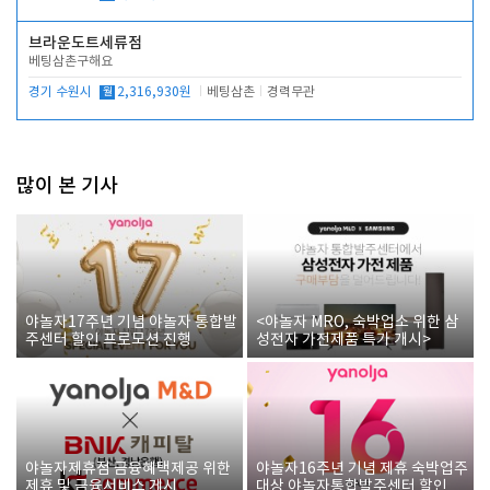
브라운도트세류점
베팅삼촌구해요
경기 수원시
월
2,316,930원
베팅삼촌
경력무관
많이 본 기사
야놀자17주년 기념 야놀자 통합발
<야놀자 MRO, 숙박업소 위한 삼
주센터 할인 프로모션 진행
성전자 가전제품 특가 개시>
야놀자제휴점 금융혜택제공 위한
야놀자16주년 기념 제휴 숙박업주
제휴 및 금융서비스 게시
대상 야놀자통합발주센터 할인쿠