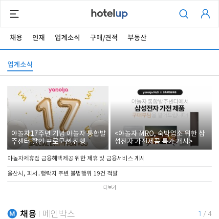
채용
인재
업계소식
구매/견적
부동산
업계소식
야놀자17주년 기념 야놀자 통합발
<야놀자 MRO, 숙박업소 위한 삼
주센터 할인 프로모션 진행
성전자 가전제품 특가 개시>
야놀자제휴점 금융혜택제공 위한 제휴 및 금융서비스 게시
울산시, 피서․행락지 주변 불법행위 19건 적발
더보기
채용
메인박스
1
/
4