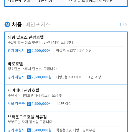
객실판매 및 고객응대
1년 이상
객실 및 호텔청소
경력무관
채용
메인포커스
1
/
2
의왕 밀로스 관광호텔
주1회 휴무 청소 부부팀, 3교대 당번 모집합니다.
경기 의왕시
월
2,500,000원
객실 청소업무
1년 이상
바로호텔
청소한분..<캐셔 한분>.. 구합니다.
경기 하남시
월
2,600,000원
베팅.,청소<<캐셔 모셔봅니다.
1년 이상
제이베이 관광호텔
수유제이베이호텔에서 청소팀 모집합니다
서울 강북구
월
5,600,000원
1년 이상
브라운도트호텔 세류점
부부또는 자매 청소팀 구합니다.
경기 수원시
월
5,400,000원
객실청소및 베팅
경력무관