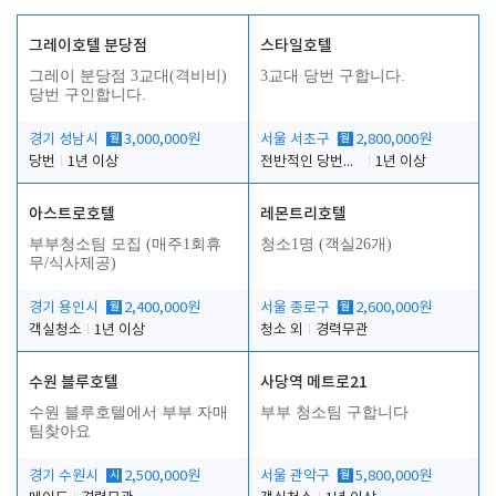
그레이호텔 분당점
스타일호텔
그레이 분당점 3교대(격비비)
3교대 당번 구합니다.
당번 구인합니다.
경기 성남시
월
3,000,000원
서울 서초구
월
2,800,000원
당번
1년 이상
전반적인 당번업무
1년 이상
아스트로호텔
레몬트리호텔
부부청소팀 모집 (매주1회휴
청소1명 (객실26개)
무/식사제공)
경기 용인시
월
2,400,000원
서울 종로구
월
2,600,000원
객실청소
1년 이상
청소 외
경력무관
수원 블루호텔
사당역 메트로21
수원 블루호텔에서 부부 자매
부부 청소팀 구합니다
팀찾아요
경기 수원시
시
2,500,000원
서울 관악구
월
5,800,000원