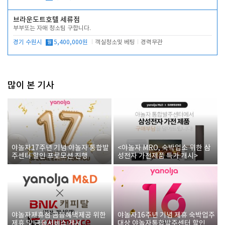
브라운도트호텔 세류점
부부또는 자매 청소팀 구합니다.
경기 수원시
월
5,400,000원
객실청소및 베팅
경력무관
많이 본 기사
야놀자17주년 기념 야놀자 통합발
<야놀자 MRO, 숙박업소 위한 삼
주센터 할인 프로모션 진행
성전자 가전제품 특가 개시>
야놀자제휴점 금융혜택제공 위한
야놀자16주년 기념 제휴 숙박업주
제휴 및 금융서비스 게시
대상 야놀자통합발주센터 할인쿠