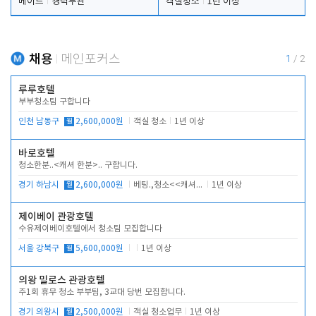
메이드
경력무관
객실청소
1년 이상
채용
메인포커스
1
/
2
루루호텔
부부청소팀 구합니다
인천 남동구
월
2,600,000원
객실 청소
1년 이상
바로호텔
청소한분..<캐셔 한분>.. 구합니다.
경기 하남시
월
2,600,000원
베팅.,청소<<캐셔 모셔봅니다.
1년 이상
제이베이 관광호텔
수유제이베이호텔에서 청소팀 모집합니다
서울 강북구
월
5,600,000원
1년 이상
의왕 밀로스 관광호텔
주1회 휴무 청소 부부팀, 3교대 당번 모집합니다.
경기 의왕시
월
2,500,000원
객실 청소업무
1년 이상