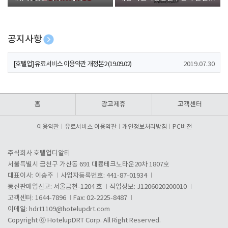
폰 증정
공지사항
[호텔업] 개인정보 처리방침 개정본1 (19.09.02)
2019.07.30
[호텔업] 유료서비스 이용약관 개정본2 (19.09.02)
2019.07.30
[호텔업] 개인정보 처리방침 개정본2 (19.09.02)
2019.07.30
홈
광고제휴
고객센터
이용약관
유료서비스 이용약관
개인정보처리방침
PC버전
주식회사 호텔업디알티
서울특별시 금천구 가산동 691 대륭테크노타운20차 1807호
대표이사: 이송주
사업자등록번호: 441-87-01934
통신판매업신고: 서울금천-1204 호
직업정보: J1206020200010
고객센터: 1644-7896
Fax: 02-2225-8487
이메일:
hdrt1109@hotelupdrt.com
Copyright ⓒ HotelupDRT Corp. All Right Reserved.