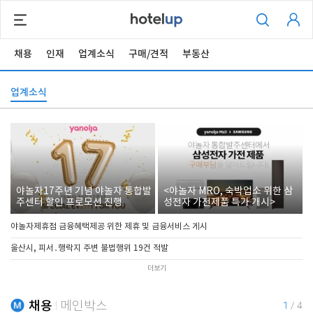
채용
인재
업계소식
구매/견적
부동산
업계소식
야놀자17주년 기념 야놀자 통합발
<야놀자 MRO, 숙박업소 위한 삼
주센터 할인 프로모션 진행
성전자 가전제품 특가 개시>
야놀자제휴점 금융혜택제공 위한 제휴 및 금융서비스 게시
울산시, 피서․행락지 주변 불법행위 19건 적발
더보기
채용
메인박스
1
/
4