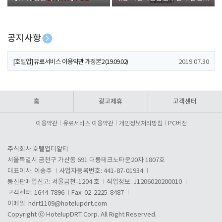
폰 증정
공지사항
[호텔업] 개인정보 처리방침 개정본1 (19.09.02)
2019.07.30
[호텔업] 유료서비스 이용약관 개정본2 (19.09.02)
2019.07.30
[호텔업] 개인정보 처리방침 개정본2 (19.09.02)
2019.07.30
홈
광고제휴
고객센터
이용약관
유료서비스 이용약관
개인정보처리방침
PC버전
주식회사 호텔업디알티
서울특별시 금천구 가산동 691 대륭테크노타운20차 1807호
대표이사: 이송주
사업자등록번호: 441-87-01934
통신판매업신고: 서울금천-1204 호
직업정보: J1206020200010
고객센터: 1644-7896
Fax: 02-2225-8487
이메일:
hdrt1109@hotelupdrt.com
Copyright ⓒ HotelupDRT Corp. All Right Reserved.