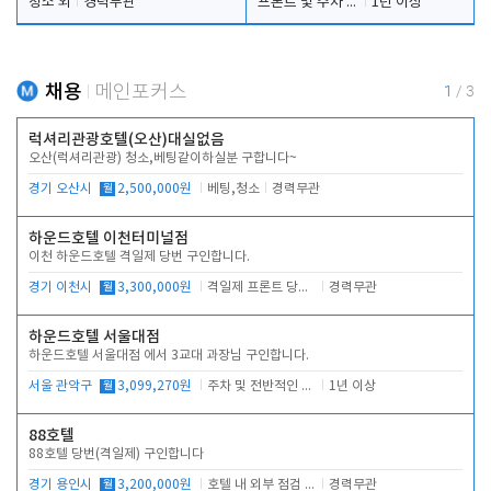
청소 외
경력무관
프론트 및 주차 객실관리
1년 이상
채용
메인포커스
1
/
3
럭셔리관광호텔(오산)대실없음
오산(럭셔리관광) 청소,베팅같이하실분 구합니다~
경기 오산시
월
2,500,000원
베팅,청소
경력무관
하운드호텔 이천터미널점
이천 하운드호텔 격일제 당번 구인합니다.
경기 이천시
월
3,300,000원
격일제 프론트 당번 업무로 주차 및 객실 점검
경력무관
하운드호텔 서울대점
하운드호텔 서울대점 에서 3교대 과장님 구인합니다.
서울 관악구
월
3,099,270원
주차 및 전반적인 당번업무
1년 이상
88호텔
88호텔 당번(격일제) 구인합니다
경기 용인시
월
3,200,000원
호텔 내 외부 점검 및 프런트 운영
경력무관