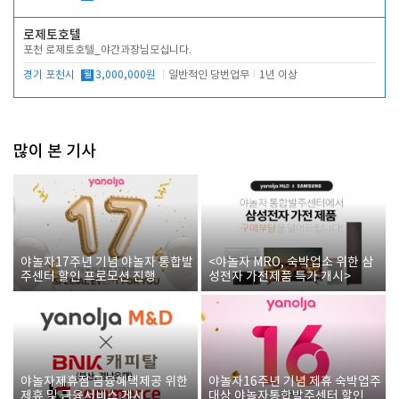
로제토호텔
포천 로제토호텔_야간과장님모십니다.
경기 포천시
월
3,000,000원
일반적인 당번업무
1년 이상
많이 본 기사
야놀자17주년 기념 야놀자 통합발
<야놀자 MRO, 숙박업소 위한 삼
주센터 할인 프로모션 진행
성전자 가전제품 특가 개시>
야놀자제휴점 금융혜택제공 위한
야놀자16주년 기념 제휴 숙박업주
제휴 및 금융서비스 게시
대상 야놀자통합발주센터 할인쿠