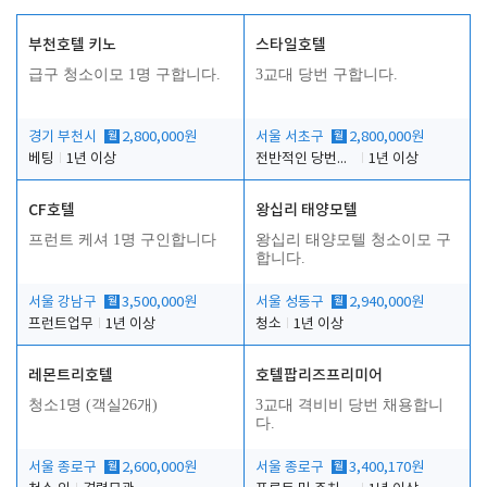
부천호텔 키노
스타일호텔
인
급구 청소이모 1명 구합니다.
3교대 당번 구합니다.
경기 부천시
월
2,800,000원
서울 서초구
월
2,800,000원
베팅
1년 이상
전반적인 당번업무
1년 이상
CF호텔
왕십리 태양모텔
프런트 케셔 1명 구인합니다
왕십리 태양모텔 청소이모 구
합니다.
서울 강남구
월
3,500,000원
서울 성동구
월
2,940,000원
프런트업무
1년 이상
청소
1년 이상
레몬트리호텔
호텔팝리즈프리미어
청소1명 (객실26개)
3교대 격비비 당번 채용합니
다.
서울 종로구
월
2,600,000원
서울 종로구
월
3,400,170원