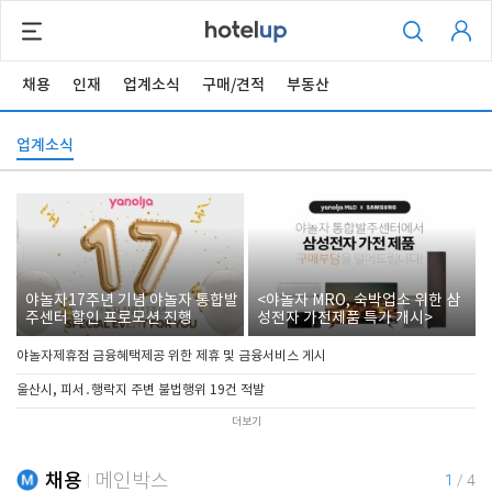
채용
인재
업계소식
구매/견적
부동산
업계소식
야놀자17주년 기념 야놀자 통합발
<야놀자 MRO, 숙박업소 위한 삼
주센터 할인 프로모션 진행
성전자 가전제품 특가 개시>
야놀자제휴점 금융혜택제공 위한 제휴 및 금융서비스 게시
울산시, 피서․행락지 주변 불법행위 19건 적발
더보기
채용
메인박스
1
/
4