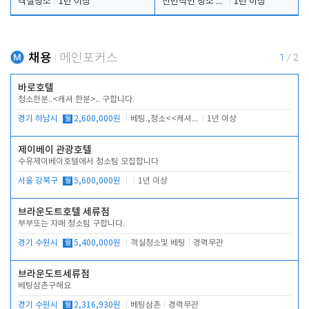
객실청소
1년 이상
전반적인 청소 업무(객실청소.객실정리)
1년 이상
채용
메인포커스
1
/
2
바로호텔
청소한분..<캐셔 한분>.. 구합니다.
경기 하남시
월
2,600,000원
베팅.,청소<<캐셔 모셔봅니다.
1년 이상
제이베이 관광호텔
수유제이베이호텔에서 청소팀 모집합니다
서울 강북구
월
5,600,000원
1년 이상
브라운도트호텔 세류점
부부또는 자매 청소팀 구합니다.
경기 수원시
월
5,400,000원
객실청소및 베팅
경력무관
브라운도트세류점
베팅삼촌구해요
경기 수원시
월
2,316,930원
베팅삼촌
경력무관