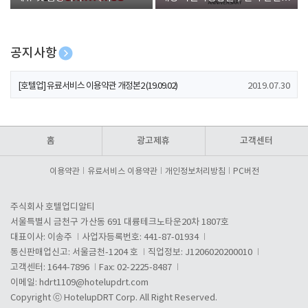
폰 증정
공지사항
[호텔업] 개인정보 처리방침 개정본1 (19.09.02)
2019.07.30
[호텔업] 유료서비스 이용약관 개정본2 (19.09.02)
2019.07.30
[호텔업] 개인정보 처리방침 개정본2 (19.09.02)
2019.07.30
홈
광고제휴
고객센터
이용약관
유료서비스 이용약관
개인정보처리방침
PC버전
주식회사 호텔업디알티
서울특별시 금천구 가산동 691 대륭테크노타운20차 1807호
대표이사: 이송주
사업자등록번호: 441-87-01934
통신판매업신고: 서울금천-1204 호
직업정보: J1206020200010
고객센터: 1644-7896
Fax: 02-2225-8487
이메일:
hdrt1109@hotelupdrt.com
Copyright ⓒ HotelupDRT Corp. All Right Reserved.