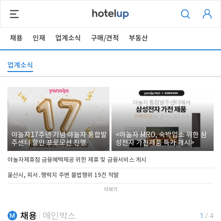
채용
인재
업계소식
구매/견적
부동산
업계소식
야놀자17주년 기념 야놀자 통합발
<야놀자 MRO, 숙박업소 위한 삼
주센터 할인 프로모션 진행
성전자 가전제품 특가 개시>
야놀자제휴점 금융혜택제공 위한 제휴 및 금융서비스 게시
울산시, 피서․행락지 주변 불법행위 19건 적발
더보기
채용
메인박스
1
/
4