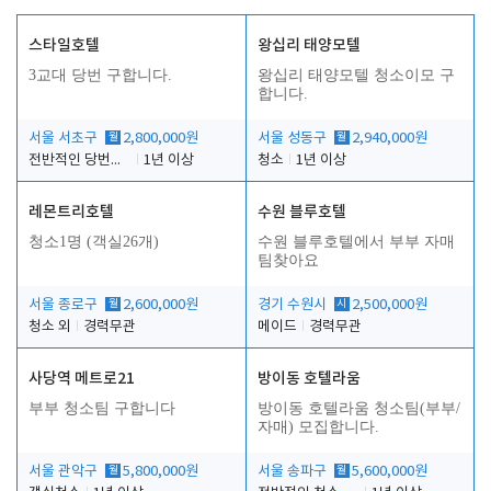
스타일호텔
왕십리 태양모텔
3교대 당번 구합니다.
왕십리 태양모텔 청소이모 구
합니다.
서울 서초구
월
2,800,000원
서울 성동구
월
2,940,000원
전반적인 당번업무
1년 이상
청소
1년 이상
레몬트리호텔
수원 블루호텔
청소1명 (객실26개)
수원 블루호텔에서 부부 자매
팀찾아요
서울 종로구
월
2,600,000원
경기 수원시
시
2,500,000원
청소 외
경력무관
메이드
경력무관
사당역 메트로21
방이동 호텔라움
부부 청소팀 구합니다
방이동 호텔라움 청소팀(부부/
자매) 모집합니다.
서울 관악구
월
5,800,000원
서울 송파구
월
5,600,000원