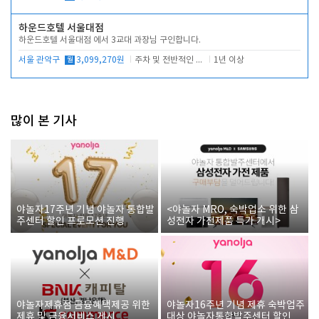
하운드호텔 서울대점
하운드호텔 서울대점 에서 3교대 과장님 구인합니다.
서울 관악구
월
3,099,270원
주차 및 전반적인 당번업무
1년 이상
많이 본 기사
야놀자17주년 기념 야놀자 통합발
<야놀자 MRO, 숙박업소 위한 삼
주센터 할인 프로모션 진행
성전자 가전제품 특가 개시>
야놀자제휴점 금융혜택제공 위한
야놀자16주년 기념 제휴 숙박업주
제휴 및 금융서비스 게시
대상 야놀자통합발주센터 할인쿠