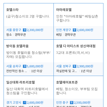
호텔스타
아마레호텔
(급구)청소이모 2명 구합니다.
인천 *아마레호텔* 베팅삼촌
구합니다.
서울 중랑구
월
2,300,000원
인천 계양구
월
2,600,000원
청소
경력무관
베팅
경력무관
방이동 호텔라움
호텔 디 아티스트 성신여대점
방이동 호텔라움 청소팀(부부/
3교대 프론트(격,비,비)
자매) 모집합니다.
서울 송파구
월
5,600,000원
서울 성북구
월
2,900,000원
전반적인 청소 업무(객실청소.객실정리)
1년 이상
객실판매 및 고객응대
1년 이상
일산대화 라트리호텔
호텔에어포트준
일산 대화역 라트리호텔에서
베팅, 청소이모, 부부팀 모집
청소팀을 구인합니다.
합니다.
경기 고양시
시
2,600,000원
인천 중구
월
2,500,000원