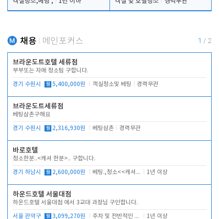
객실청소,베팅 ,
1년 이하
객실 및 호텔청소
경력무관
채용
메인포커스
1
/
2
브라운도트호텔 세류점
부부또는 자매 청소팀 구합니다.
경기 수원시
월
5,400,000원
객실청소및 베팅
경력무관
브라운도트세류점
베팅삼촌구해요
경기 수원시
월
2,316,930원
베팅삼촌
경력무관
바로호텔
청소한분..<캐셔 한분>.. 구합니다.
경기 하남시
월
2,600,000원
베팅.,청소<<캐셔 모셔봅니다.
1년 이상
하운드호텔 서울대점
하운드호텔 서울대점 에서 3교대 과장님 구인합니다.
서울 관악구
월
3,099,270원
주차 및 전반적인 당번업무
1년 이상