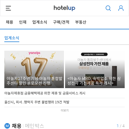
채용
인재
업계소식
구매/견적
부동산
업계소식
야놀자17주년 기념 야놀자 통합발
<야놀자 MRO, 숙박업소 위한 삼
주센터 할인 프로모션 진행
성전자 가전제품 특가 개시>
야놀자제휴점 금융혜택제공 위한 제휴 및 금융서비스 게시
울산시, 피서․행락지 주변 불법행위 19건 적발
더보기
채용
메인박스
1
/
4