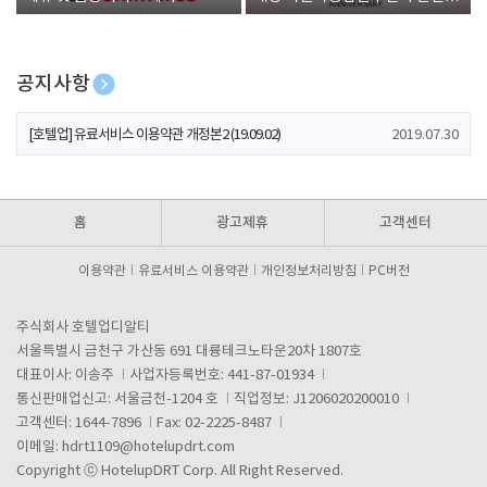
폰 증정
공지사항
[호텔업] 개인정보 처리방침 개정본1 (19.09.02)
2019.07.30
[호텔업] 유료서비스 이용약관 개정본2 (19.09.02)
2019.07.30
[호텔업] 개인정보 처리방침 개정본2 (19.09.02)
2019.07.30
홈
광고제휴
고객센터
이용약관
유료서비스 이용약관
개인정보처리방침
PC버전
주식회사 호텔업디알티
서울특별시 금천구 가산동 691 대륭테크노타운20차 1807호
대표이사: 이송주
사업자등록번호: 441-87-01934
통신판매업신고: 서울금천-1204 호
직업정보: J1206020200010
고객센터: 1644-7896
Fax: 02-2225-8487
이메일:
hdrt1109@hotelupdrt.com
Copyright ⓒ HotelupDRT Corp. All Right Reserved.