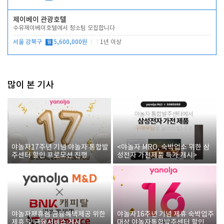
제이베이 관광호텔
수유제이베이호텔에서 청소팀 모집합니다
서울 강북구
월
5,600,000원
1년 이상
많이 본 기사
야놀자17주년 기념 야놀자 통합발
<야놀자 MRO, 숙박업소 위한 삼
주센터 할인 프로모션 진행
성전자 가전제품 특가 개시>
야놀자제휴점 금융혜택제공 위한
야놀자16주년 기념 제휴 숙박업주
제휴 및 금융서비스 게시
대상 야놀자통합발주센터 할인쿠