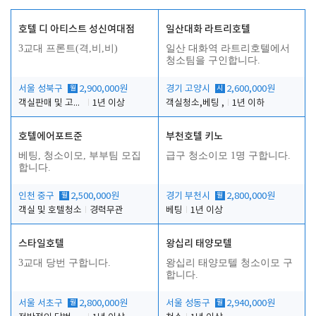
호텔 디 아티스트 성신여대점
일산대화 라트리호텔
3교대 프론트(격,비,비)
일산 대화역 라트리호텔에서
청소팀을 구인합니다.
서울 성북구
월
2,900,000원
경기 고양시
시
2,600,000원
객실판매 및 고객응대
1년 이상
객실청소,베팅 ,
1년 이하
호텔에어포트준
부천호텔 키노
베팅, 청소이모, 부부팀 모집
급구 청소이모 1명 구합니다.
합니다.
인천 중구
월
2,500,000원
경기 부천시
월
2,800,000원
객실 및 호텔청소
경력무관
베팅
1년 이상
스타일호텔
왕십리 태양모텔
3교대 당번 구합니다.
왕십리 태양모텔 청소이모 구
합니다.
서울 서초구
월
2,800,000원
서울 성동구
월
2,940,000원