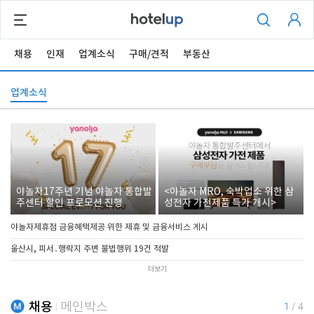
채용
인재
업계소식
구매/견적
부동산
업계소식
야놀자17주년 기념 야놀자 통합발
<야놀자 MRO, 숙박업소 위한 삼
주센터 할인 프로모션 진행
성전자 가전제품 특가 개시>
야놀자제휴점 금융혜택제공 위한 제휴 및 금융서비스 게시
울산시, 피서․행락지 주변 불법행위 19건 적발
더보기
채용
메인박스
1
/
4