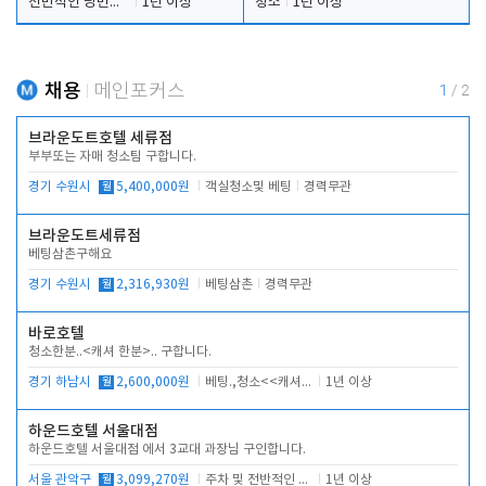
전반적인 당번업무
1년 이상
청소
1년 이상
채용
메인포커스
1
/
2
브라운도트호텔 세류점
부부또는 자매 청소팀 구합니다.
경기 수원시
월
5,400,000원
객실청소및 베팅
경력무관
브라운도트세류점
베팅삼촌구해요
경기 수원시
월
2,316,930원
베팅삼촌
경력무관
바로호텔
청소한분..<캐셔 한분>.. 구합니다.
경기 하남시
월
2,600,000원
베팅.,청소<<캐셔 모셔봅니다.
1년 이상
하운드호텔 서울대점
하운드호텔 서울대점 에서 3교대 과장님 구인합니다.
서울 관악구
월
3,099,270원
주차 및 전반적인 당번업무
1년 이상