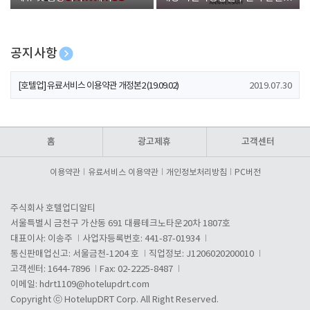
폰 증정
공지사항
[호텔업] 개인정보 처리방침 개정본1 (19.09.02)
2019.07.30
[호텔업] 유료서비스 이용약관 개정본2 (19.09.02)
2019.07.30
[호텔업] 개인정보 처리방침 개정본2 (19.09.02)
2019.07.30
홈
광고제휴
고객센터
이용약관
유료서비스 이용약관
개인정보처리방침
PC버전
주식회사 호텔업디알티
서울특별시 금천구 가산동 691 대륭테크노타운20차 1807호
대표이사: 이송주
사업자등록번호: 441-87-01934
통신판매업신고: 서울금천-1204 호
직업정보: J1206020200010
고객센터: 1644-7896
Fax: 02-2225-8487
이메일:
hdrt1109@hotelupdrt.com
Copyright ⓒ HotelupDRT Corp. All Right Reserved.