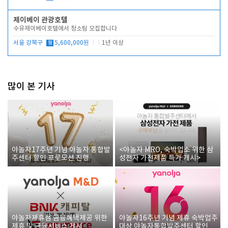
제이베이 관광호텔
수유제이베이호텔에서 청소팀 모집합니다
서울 강북구
월
5,600,000원
1년 이상
많이 본 기사
야놀자17주년 기념 야놀자 통합발
<야놀자 MRO, 숙박업소 위한 삼
주센터 할인 프로모션 진행
성전자 가전제품 특가 개시>
야놀자제휴점 금융혜택제공 위한
야놀자16주년 기념 제휴 숙박업주
제휴 및 금융서비스 게시
대상 야놀자통합발주센터 할인쿠