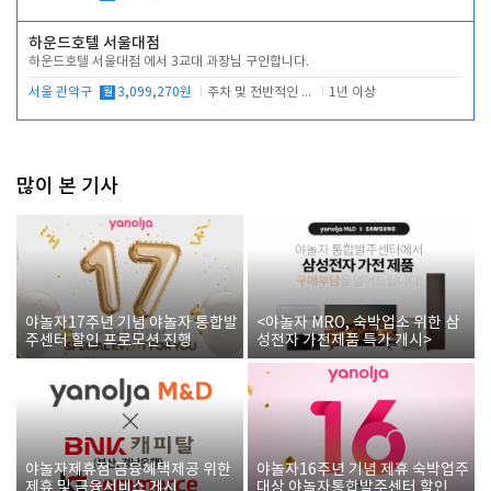
하운드호텔 서울대점
하운드호텔 서울대점 에서 3교대 과장님 구인합니다.
서울 관악구
월
3,099,270원
주차 및 전반적인 당번업무
1년 이상
많이 본 기사
야놀자17주년 기념 야놀자 통합발
<야놀자 MRO, 숙박업소 위한 삼
주센터 할인 프로모션 진행
성전자 가전제품 특가 개시>
야놀자제휴점 금융혜택제공 위한
야놀자16주년 기념 제휴 숙박업주
제휴 및 금융서비스 게시
대상 야놀자통합발주센터 할인쿠