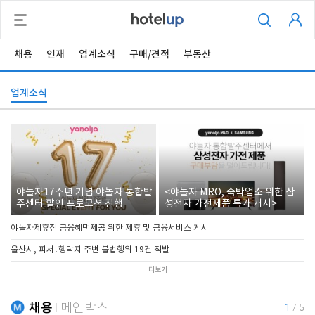
채용
인재
업계소식
구매/견적
부동산
업계소식
야놀자17주년 기념 야놀자 통합발
<야놀자 MRO, 숙박업소 위한 삼
주센터 할인 프로모션 진행
성전자 가전제품 특가 개시>
야놀자제휴점 금융혜택제공 위한 제휴 및 금융서비스 게시
울산시, 피서․행락지 주변 불법행위 19건 적발
더보기
채용
메인박스
1
/
5