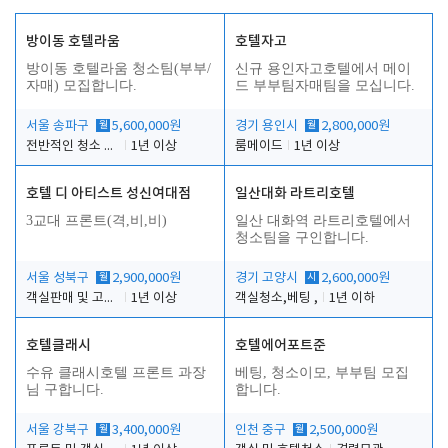
방이동 호텔라움
호텔자고
방이동 호텔라움 청소팀(부부/
신규 용인자고호텔에서 메이
자매) 모집합니다.
드 부부팀자매팀을 모십니다.
서울 송파구
월
5,600,000원
경기 용인시
월
2,800,000원
전반적인 청소 업무(객실청소.객실정리)
1년 이상
룸메이드
1년 이상
호텔 디 아티스트 성신여대점
일산대화 라트리호텔
3교대 프론트(격,비,비)
일산 대화역 라트리호텔에서
청소팀을 구인합니다.
서울 성북구
월
2,900,000원
경기 고양시
시
2,600,000원
객실판매 및 고객응대
1년 이상
객실청소,베팅 ,
1년 이하
호텔클래시
호텔에어포트준
수유 클래시호텔 프론트 과장
베팅, 청소이모, 부부팀 모집
님 구합니다.
합니다.
서울 강북구
월
3,400,000원
인천 중구
월
2,500,000원