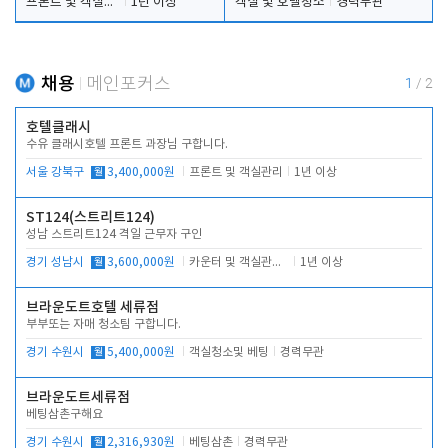
프론트 및 객실관리
1년 이상
객실 및 호텔청소
경력무관
채용
메인포커스
1
/
2
호텔클래시
수유 클래시호텔 프론트 과장님 구합니다.
서울 강북구
월
3,400,000원
프론트 및 객실관리
1년 이상
ST124(스트리트124)
성남 스트리트124 격일 근무자 구인
경기 성남시
월
3,600,000원
카운터 및 객실관리 전반
1년 이상
브라운도트호텔 세류점
부부또는 자매 청소팀 구합니다.
경기 수원시
월
5,400,000원
객실청소및 베팅
경력무관
브라운도트세류점
베팅삼촌구해요
경기 수원시
월
2,316,930원
베팅삼촌
경력무관