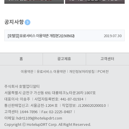
폰 증정
공지사항
[호텔업] 개인정보 처리방침 개정본1 (19.09.02)
2019.07.30
[호텔업] 유료서비스 이용약관 개정본2 (19.09.02)
2019.07.30
[호텔업] 개인정보 처리방침 개정본2 (19.09.02)
2019.07.30
홈
광고제휴
고객센터
이용약관
유료서비스 이용약관
개인정보처리방침
PC버전
주식회사 호텔업디알티
서울특별시 금천구 가산동 691 대륭테크노타운20차 1807호
대표이사: 이송주
사업자등록번호: 441-87-01934
통신판매업신고: 서울금천-1204 호
직업정보: J1206020200010
고객센터: 1644-7896
Fax: 02-2225-8487
이메일:
hdrt1109@hotelupdrt.com
Copyright ⓒ HotelupDRT Corp. All Right Reserved.