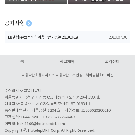
폰 증정
공지사항
[호텔업] 개인정보 처리방침 개정본1 (19.09.02)
2019.07.30
[호텔업] 유료서비스 이용약관 개정본2 (19.09.02)
2019.07.30
[호텔업] 개인정보 처리방침 개정본2 (19.09.02)
2019.07.30
홈
광고제휴
고객센터
이용약관
유료서비스 이용약관
개인정보처리방침
PC버전
주식회사 호텔업디알티
서울특별시 금천구 가산동 691 대륭테크노타운20차 1807호
대표이사: 이송주
사업자등록번호: 441-87-01934
통신판매업신고: 서울금천-1204 호
직업정보: J1206020200010
고객센터: 1644-7896
Fax: 02-2225-8487
이메일:
hdrt1109@hotelupdrt.com
Copyright ⓒ HotelupDRT Corp. All Right Reserved.