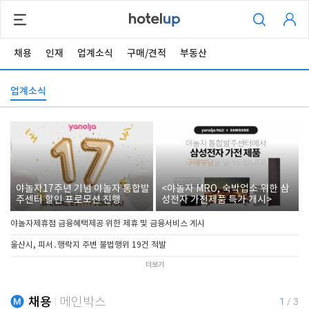
채용
인재
업계소식
구매/견적
부동산
업계소식
야놀자17주년 기념 야놀자 통합발
<야놀자 MRO, 숙박업소 위한 삼
주센터 할인 프로모션 진행
성전자 가전제품 특가 개시>
야놀자제휴점 금융혜택제공 위한 제휴 및 금융서비스 게시
울산시, 피서․행락지 주변 불법행위 19건 적발
더보기
채용
메인박스
1
/
3