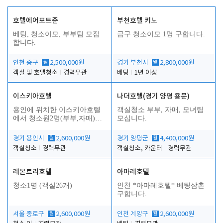
호텔에어포트준
부천호텔 키노
베팅, 청소이모, 부부팀 모집
급구 청소이모 1명 구합니다.
합니다.
인천 중구
월
2,500,000원
경기 부천시
월
2,800,000원
객실 및 호텔청소
경력무관
베팅
1년 이상
이스키아호텔
나더호텔(경기 양평 용문)
용인에 위치한 이스키아호텔
객실청소 부부, 자매, 모녀팀
에서 청소원2명(부부,자매)을
모십니다.
모집합니다..
경기 용인시
월
2,600,000원
경기 양평군
월
4,400,000원
객실청소
경력무관
객실청소, 카운터
경력무관
레몬트리호텔
아마레호텔
청소1명 (객실26개)
인천 *아마레호텔* 베팅삼촌
구합니다.
서울 종로구
월
2,600,000원
인천 계양구
월
2,600,000원