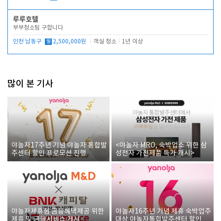
루루호텔
부부청소팀 구합니다
인천 남동구
월
2,500,000원
객실 청소
1년 이상
많이 본 기사
야놀자17주년 기념 야놀자 통합발
<야놀자 MRO, 숙박업소 위한 삼
주센터 할인 프로모션 진행
성전자 가전제품 특가 개시>
야놀자제휴점 금융혜택제공 위한
야놀자16주년 기념 제휴 숙박업주
제휴 및 금융서비스 게시
대상 야놀자통합발주센터 할인쿠