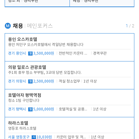
청소 외
경력무관
베팅
경력무관
채용
메인포커스
1
/
2
용인 오스카호텔
용인 처인구 오스카호텔에서 격일당번 채용합니다
경기 용인시
월
3,500,000원
전반적인 카운터 업무
경력무관
의왕 밀로스 관광호텔
주1회 휴무 청소 부부팀, 3교대 당번 모집합니다.
경기 의왕시
월
2,500,000원
객실 청소업무
1년 이상
호텔야자 평택역점
청소 1팀 구인합니다
경기 평택시
월
5,000,000원
호텔객실 및 공용시설 청소 관리
1년 이상
하라스호텔
영등포 하라스호텔
서울 영등포구
시
10,030원
카운터 업무 및 객실관리(청소상태 확인, 객실판매)
1년 이상