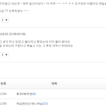
번호
제목
1299
휴무4회주면
(9)
1298
역삼컨리넌 매니져님
(15)