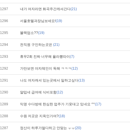
1297
내가 여자라면 화곡주간캐셔간다
(21)
1296
서울호텔과장님보세요!
(19)
1295
블랙업소??
(19)
1294
전직원 구인하는곳은
(21)
1293
휴무2회 진짜 너무해 욜라뽕따이
(7)
1292
가만보면 야자체인이 독해 ㅋㅋㅋ
(12)
1291
나도 여자캐셔 있는곳에서 일하고싶다
(13)
1290
얄밉네 급여에 식비포함
(12)
1289
익명 수다방에 한심한 업주가 기웃대고 있네요 ^^
(17)
1288
수원 저곳은 지옥인가여?
(18)
1287
정산이 하루가멀다하고 안맞는 ㅜㅜ
(20)