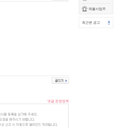
체불사업주
0
최근본 공고