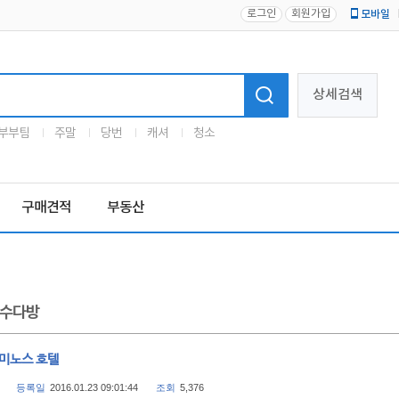
로그인
회원가입
모바일
로고
상세검색
부부팀
주말
당번
캐셔
청소
구매견적
부동산
수다방
 미노스 호텔
등록일
2016.01.23 09:01:44
조회
5,376