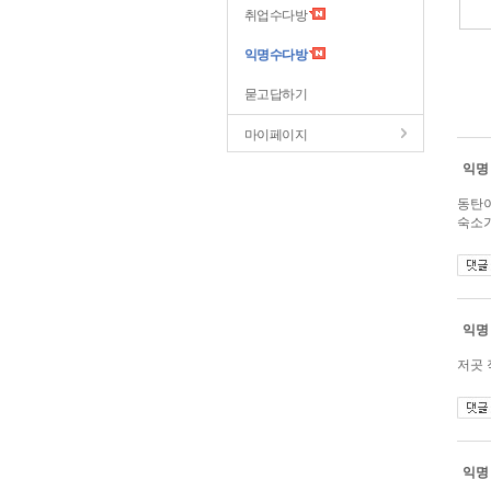
취업수다방
익명수다방
묻고답하기
마이페이지