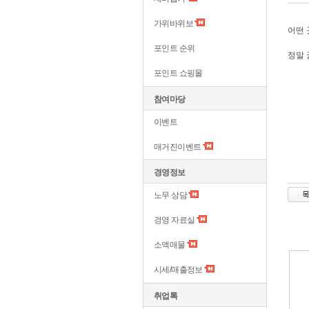
가위바위보
어떤 
포인트 순위
정말 
포인트 쇼핑몰
참여마당
이벤트
매거진이벤트
경영정보
노무 상담
경영 자료실
소액매물
시세/매출정보
취업톡