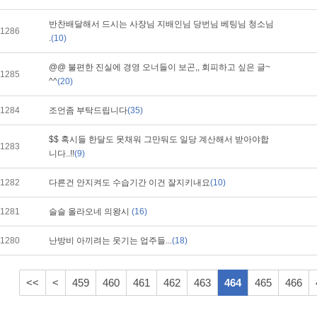
반찬배달해서 드시는 사장님 지배인님 당번님 베팅님 청소님
1286
.
(10)
@@ 불편한 진실에 경영 오너들이 보곤,, 회피하고 싶은 글~
1285
^^
(20)
1284
조언좀 부탁드립니다
(35)
$$ 혹시들 한달도 못채워 그만둬도 일당 계산해서 받아야합
1283
니다..!!
(9)
1282
다른건 안지켜도 수습기간 이건 잘지키내요
(10)
1281
슬슬 올라오네 의왕시
(16)
1280
난방비 아끼려는 웃기는 업주들...
(18)
<<
<
459
460
461
462
463
464
465
466