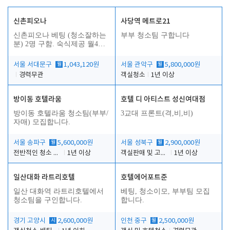
신촌피오나
사당역 메트로21
신촌피오나 베팅 (청소잘하는
부부 청소팀 구합니다
분) 2명 구함. 숙식제공 월4회
휴무
서울 서대문구
월
1,043,120원
서울 관악구
월
5,800,000원
경력무관
객실청소
1년 이상
방이동 호텔라움
호텔 디 아티스트 성신여대점
방이동 호텔라움 청소팀(부부/
3교대 프론트(격,비,비)
자매) 모집합니다.
서울 송파구
월
5,600,000원
서울 성북구
월
2,900,000원
전반적인 청소 업무(객실청소.객실정리)
1년 이상
객실판매 및 고객응대
1년 이상
일산대화 라트리호텔
호텔에어포트준
일산 대화역 라트리호텔에서
베팅, 청소이모, 부부팀 모집
청소팀을 구인합니다.
합니다.
경기 고양시
시
2,600,000원
인천 중구
월
2,500,000원