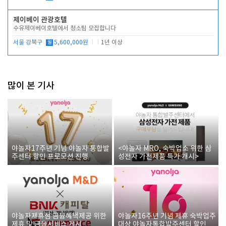
제이베이 관광호텔
수유제이베이호텔에서 청소팀 모집합니다
서울 강북구
월
5,600,000원
1년 이상
많이 본 기사
야놀자17주년 기념 야놀자 통합발
<야놀자 MRO, 숙박업소 위한 삼
주센터 할인 프로모션 진행
성전자 가전제품 특가 개시>
야놀자제휴점 금융혜택제공 위한
야놀자16주년 기념 제휴 숙박업주
제휴 및 금융서비스 게시
대상 야놀자통합발주센터 할인쿠