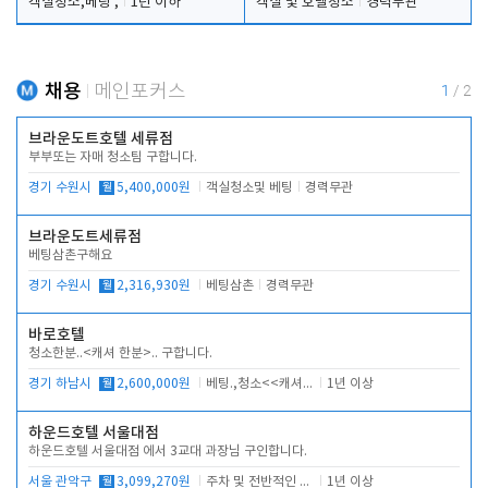
객실청소,베팅 ,
1년 이하
객실 및 호텔청소
경력무관
채용
메인포커스
1
/
2
브라운도트호텔 세류점
부부또는 자매 청소팀 구합니다.
경기 수원시
월
5,400,000원
객실청소및 베팅
경력무관
브라운도트세류점
베팅삼촌구해요
경기 수원시
월
2,316,930원
베팅삼촌
경력무관
바로호텔
청소한분..<캐셔 한분>.. 구합니다.
경기 하남시
월
2,600,000원
베팅.,청소<<캐셔 모셔봅니다.
1년 이상
하운드호텔 서울대점
하운드호텔 서울대점 에서 3교대 과장님 구인합니다.
서울 관악구
월
3,099,270원
주차 및 전반적인 당번업무
1년 이상