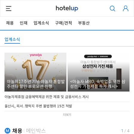
채용
인재
업계소식
구매/견적
부동산
업계소식
야놀자17주년 기념 야놀자 통합발
<야놀자 MRO, 숙박업소 위한 삼
주센터 할인 프로모션 진행
성전자 가전제품 특가 개시>
야놀자제휴점 금융혜택제공 위한 제휴 및 금융서비스 게시
울산시, 피서․행락지 주변 불법행위 19건 적발
더보기
채용
메인박스
1
/
4