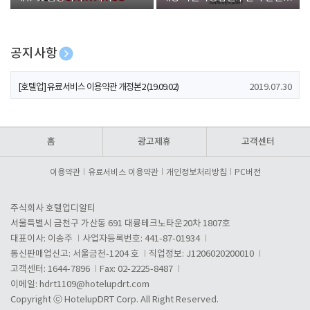
폰 증정
공지사항
[호텔업] 개인정보 처리방침 개정본1 (19.09.02)
2019.07.30
[호텔업] 유료서비스 이용약관 개정본2 (19.09.02)
2019.07.30
[호텔업] 개인정보 처리방침 개정본2 (19.09.02)
2019.07.30
홈
광고제휴
고객센터
이용약관
유료서비스 이용약관
개인정보처리방침
PC버전
주식회사 호텔업디알티
서울특별시 금천구 가산동 691 대륭테크노타운20차 1807호
대표이사: 이송주
사업자등록번호: 441-87-01934
통신판매업신고: 서울금천-1204 호
직업정보: J1206020200010
고객센터: 1644-7896
Fax: 02-2225-8487
이메일:
hdrt1109@hotelupdrt.com
Copyright ⓒ HotelupDRT Corp. All Right Reserved.