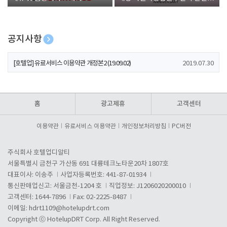
폰 증정
공지사항
[호텔업] 개인정보 처리방침 개정본1 (19.09.02)
2019.07.30
[호텔업] 유료서비스 이용약관 개정본2 (19.09.02)
2019.07.30
[호텔업] 개인정보 처리방침 개정본2 (19.09.02)
2019.07.30
홈
광고제휴
고객센터
이용약관
유료서비스 이용약관
개인정보처리방침
PC버전
주식회사 호텔업디알티
서울특별시 금천구 가산동 691 대륭테크노타운20차 1807호
대표이사: 이송주
사업자등록번호: 441-87-01934
통신판매업신고: 서울금천-1204 호
직업정보: J1206020200010
고객센터: 1644-7896
Fax: 02-2225-8487
이메일:
hdrt1109@hotelupdrt.com
Copyright ⓒ HotelupDRT Corp. All Right Reserved.