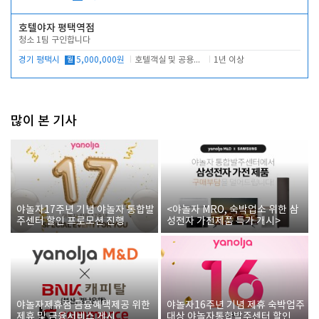
호텔야자 평택역점
청소 1팀 구인합니다
경기 평택시
월
5,000,000원
호텔객실 및 공용시설 청소 관리
1년 이상
많이 본 기사
야놀자17주년 기념 야놀자 통합발
<야놀자 MRO, 숙박업소 위한 삼
주센터 할인 프로모션 진행
성전자 가전제품 특가 개시>
야놀자제휴점 금융혜택제공 위한
야놀자16주년 기념 제휴 숙박업주
제휴 및 금융서비스 게시
대상 야놀자통합발주센터 할인쿠