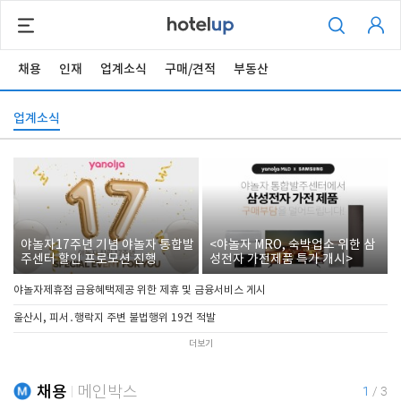
채용
인재
업계소식
구매/견적
부동산
업계소식
야놀자17주년 기념 야놀자 통합발
<야놀자 MRO, 숙박업소 위한 삼
주센터 할인 프로모션 진행
성전자 가전제품 특가 개시>
야놀자제휴점 금융혜택제공 위한 제휴 및 금융서비스 게시
울산시, 피서․행락지 주변 불법행위 19건 적발
더보기
채용
메인박스
1
/
3