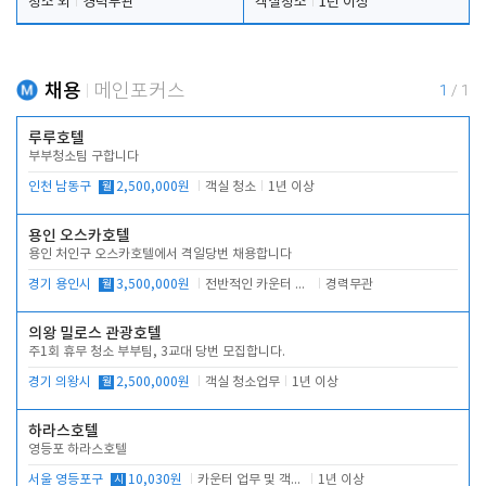
청소 외
경력무관
객실청소
1년 이상
채용
메인포커스
1
/
1
루루호텔
부부청소팀 구합니다
인천 남동구
월
2,500,000원
객실 청소
1년 이상
용인 오스카호텔
용인 처인구 오스카호텔에서 격일당번 채용합니다
경기 용인시
월
3,500,000원
전반적인 카운터 업무
경력무관
의왕 밀로스 관광호텔
주1회 휴무 청소 부부팀, 3교대 당번 모집합니다.
경기 의왕시
월
2,500,000원
객실 청소업무
1년 이상
하라스호텔
영등포 하라스호텔
서울 영등포구
시
10,030원
카운터 업무 및 객실관리(청소상태 확인, 객실판매)
1년 이상