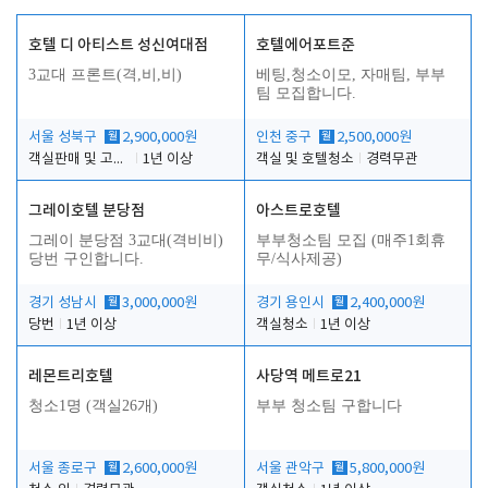
호텔 디 아티스트 성신여대점
호텔에어포트준
3교대 프론트(격,비,비)
베팅,청소이모, 자매팀, 부부
팀 모집합니다.
서울 성북구
월
2,900,000원
인천 중구
월
2,500,000원
객실판매 및 고객응대
1년 이상
객실 및 호텔청소
경력무관
그레이호텔 분당점
아스트로호텔
그레이 분당점 3교대(격비비)
부부청소팀 모집 (매주1회휴
당번 구인합니다.
무/식사제공)
경기 성남시
월
3,000,000원
경기 용인시
월
2,400,000원
당번
1년 이상
객실청소
1년 이상
레몬트리호텔
사당역 메트로21
청소1명 (객실26개)
부부 청소팀 구합니다
서울 종로구
월
2,600,000원
서울 관악구
월
5,800,000원