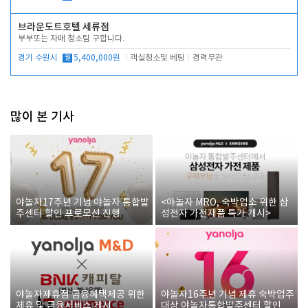
브라운도트호텔 세류점
부부또는 자매 청소팀 구합니다.
경기 수원시
월
5,400,000원
객실청소및 베팅
경력무관
많이 본 기사
야놀자17주년 기념 야놀자 통합발
<야놀자 MRO, 숙박업소 위한 삼
주센터 할인 프로모션 진행
성전자 가전제품 특가 개시>
야놀자제휴점 금융혜택제공 위한
야놀자16주년 기념 제휴 숙박업주
제휴 및 금융서비스 게시
대상 야놀자통합발주센터 할인쿠