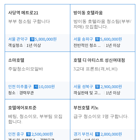
사당역 메트로21
방이동 호텔라움
부부 청소팀 구합니다
방이동 호텔라움 청소팀(부부/
자매) 모집합니다.
서울 관악구
월
5,800,000원
서울 송파구
월
5,600,000원
객실청소
1년 이상
전반적인 청소 업무(객실청소.객실정리)
1년 이상
소마호텔
호텔 디 아티스트 성신여대점
주말청소이모알바
3교대 프론트(격,비,비)
인천 미추홀구
시
10,030원
서울 성북구
월
2,900,000원
청소
경력무관
객실판매 및 고객응대
1년 이상
호텔에어포트준
부천호텔 키노
베팅, 청소이모, 부부팀 모집
급구 청소이모 1명 구합니다.
합니다.
인천 중구
월
2,500,000원
경기 부천시
월
2,800,000원