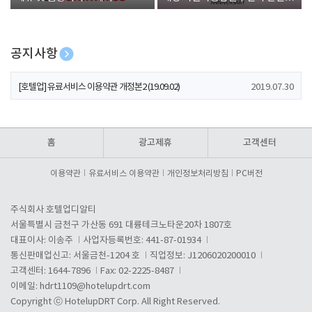
폰 증정
공지사항
[호텔업] 개인정보 처리방침 개정본1 (19.09.02)
2019.07.30
[호텔업] 유료서비스 이용약관 개정본2 (19.09.02)
2019.07.30
[호텔업] 개인정보 처리방침 개정본2 (19.09.02)
2019.07.30
홈
광고제휴
고객센터
이용약관
유료서비스 이용약관
개인정보처리방침
PC버전
주식회사 호텔업디알티
서울특별시 금천구 가산동 691 대륭테크노타운20차 1807호
대표이사: 이송주
사업자등록번호: 441-87-01934
통신판매업신고: 서울금천-1204 호
직업정보: J1206020200010
고객센터: 1644-7896
Fax: 02-2225-8487
이메일:
hdrt1109@hotelupdrt.com
Copyright ⓒ HotelupDRT Corp. All Right Reserved.