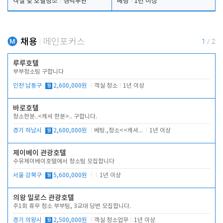
객실 및 호텔청소
경력무관
베팅
1년 이상
채용
메인포커스
1
/
2
루루호텔
부부청소팀 구합니다
인천 남동구
월
2,600,000원
객실 청소
1년 이상
바로호텔
청소한분..<캐셔 한분>.. 구합니다.
경기 하남시
월
2,600,000원
베팅.,청소<<캐셔 모셔봅니다.
1년 이상
제이베이 관광호텔
수유제이베이호텔에서 청소팀 모집합니다
서울 강북구
월
5,600,000원
1년 이상
의왕 밀로스 관광호텔
주1회 휴무 청소 부부팀, 3교대 당번 모집합니다.
경기 의왕시
월
2,500,000원
객실 청소업무
1년 이상