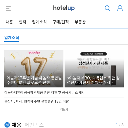
채용
인재
업계소식
구매/견적
부동산
업계소식
야놀자17주년 기념 야놀자 통합발
<야놀자 MRO, 숙박업소 위한 삼
주센터 할인 프로모션 진행
성전자 가전제품 특가 개시>
야놀자제휴점 금융혜택제공 위한 제휴 및 금융서비스 게시
울산시, 피서․행락지 주변 불법행위 19건 적발
더보기
채용
메인박스
1
/
3