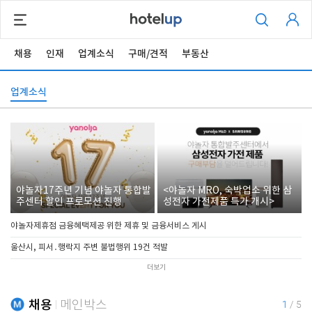
채용
인재
업계소식
구매/견적
부동산
업계소식
야놀자17주년 기념 야놀자 통합발
<야놀자 MRO, 숙박업소 위한 삼
주센터 할인 프로모션 진행
성전자 가전제품 특가 개시>
야놀자제휴점 금융혜택제공 위한 제휴 및 금융서비스 게시
울산시, 피서․행락지 주변 불법행위 19건 적발
더보기
채용
메인박스
1
/
5