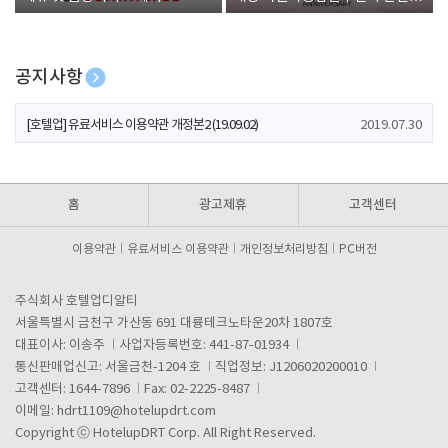
폰 증정
공지사항
[호텔업] 개인정보 처리방침 개정본1 (19.09.02)
2019.07.30
[호텔업] 유료서비스 이용약관 개정본2 (19.09.02)
2019.07.30
[호텔업] 개인정보 처리방침 개정본2 (19.09.02)
2019.07.30
홈
광고제휴
고객센터
이용약관
유료서비스 이용약관
개인정보처리방침
PC버전
주식회사 호텔업디알티
서울특별시 금천구 가산동 691 대륭테크노타운20차 1807호
대표이사: 이송주
사업자등록번호: 441-87-01934
통신판매업신고: 서울금천-1204 호
직업정보: J1206020200010
고객센터: 1644-7896
Fax: 02-2225-8487
이메일:
hdrt1109@hotelupdrt.com
Copyright ⓒ HotelupDRT Corp. All Right Reserved.