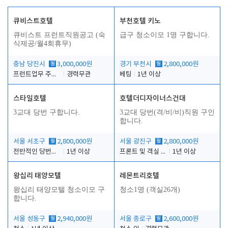
큐비스트호텔
부천호텔 키노
큐비스트 프런트직원공고 (숙
급구 청소이모 1명 구합니다.
식제공/월4회휴무)
충남 당진시
월
3,000,000원
경기 부천시
월
2,800,000원
프런트업무 주간, 야간
경력무관
베팅
1년 이상
스타일호텔
호텔더디자이너스건대
3교대 당번 구합니다.
3교대 당번(격/비/비)직원 구인
합니다.
서울 서초구
월
2,800,000원
서울 광진구
월
2,800,000원
전반적인 당번업무
1년 이상
프론트 및 객실 유지 보수 업무
1년 이상
왕십리 태양모텔
레몬트리호텔
왕십리 태양모텔 청소이모 구
청소1명 (객실26개)
합니다.
서울 성동구
월
2,940,000원
서울 종로구
월
2,600,000원