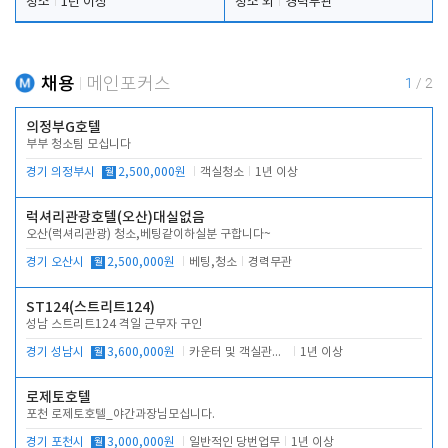
청소
1년 이상
청소 외
경력무관
채용
메인포커스
1
/
2
의정부G호텔
부부 청소팀 모십니다
경기 의정부시
월
2,500,000원
객실청소
1년 이상
럭셔리관광호텔(오산)대실없음
오산(럭셔리관광) 청소,베팅같이하실분 구합니다~
경기 오산시
월
2,500,000원
베팅,청소
경력무관
ST124(스트리트124)
성남 스트리트124 격일 근무자 구인
경기 성남시
월
3,600,000원
카운터 및 객실관리 전반
1년 이상
로제토호텔
포천 로제토호텔_야간과장님모십니다.
경기 포천시
월
3,000,000원
일반적인 당번업무
1년 이상