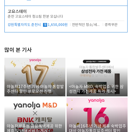
고요스테이
춘천 고요스테이 청소팀 한분 모십니다
강원특별자치도 춘천시
월
1,650,000원
전반적인 청소/세탁업무
경력무관
많이 본 기사
야놀자17주년 기념 야놀자 통합발
<야놀자 MRO, 숙박업소 위한 삼
주센터 할인 프로모션 진행
성전자 가전제품 특가 개시>
야놀자제휴점 금융혜택제공 위한
야놀자16주년 기념 제휴 숙박업주
제휴 및 금융서비스 게시
대상 야놀자통합발주센터 할인쿠