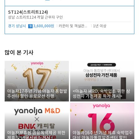
ST124(스트리트124)
성남 스트리트124 격일 근무자 구인
경기 성남시
월
3,600,000원
카운터 및 객실관리 전반
1년 이상
많이 본 기사
야놀자17주년 기념 야놀자 통합발
<야놀자 MRO, 숙박업소 위한 삼
주센터 할인 프로모션 진행
성전자 가전제품 특가 개시>
야놀자제휴점 금융혜택제공 위한
야놀자16주년 기념 제휴 숙박업주
제휴 및 금융서비스 게시
대상 야놀자통합발주센터 할인쿠