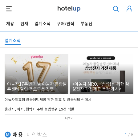
채용
인재
업계소식
구매/견적
부동산
업계소식
야놀자17주년 기념 야놀자 통합발
<야놀자 MRO, 숙박업소 위한 삼
주센터 할인 프로모션 진행
성전자 가전제품 특가 개시>
야놀자제휴점 금융혜택제공 위한 제휴 및 금융서비스 게시
울산시, 피서․행락지 주변 불법행위 19건 적발
더보기
채용
메인박스
1
/
5