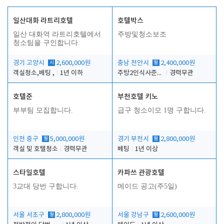
일산대화 라트리호텔
호텔박스
일산 대화역 라트리호텔에서
주방및청소보조
청소팀을 구인합니다.
경기 고양시
시
2,600,000원
충남 천안시
월
2,400,000원
객실청소,베팅 ,
1년 이하
주방2인식사준비및청소린렌보조
경력무관
호텔준
부천호텔 키노
부부팀 모집합니다.
급구 청소이모 1명 구합니다.
인천 중구
월
5,000,000원
경기 부천시
월
2,800,000원
객실 및 호텔청소
경력무관
베팅
1년 이상
스타일호텔
카파쓰 관광호텔
3교대 당번 구합니다.
메이드 공고(주5일)
서울 서초구
월
2,800,000원
서울 강남구
월
2,600,000원