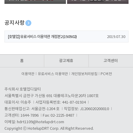
폰 증정
공지사항
[호텔업] 개인정보 처리방침 개정본1 (19.09.02)
2019.07.30
[호텔업] 유료서비스 이용약관 개정본2 (19.09.02)
2019.07.30
[호텔업] 개인정보 처리방침 개정본2 (19.09.02)
2019.07.30
홈
광고제휴
고객센터
이용약관
유료서비스 이용약관
개인정보처리방침
PC버전
주식회사 호텔업디알티
서울특별시 금천구 가산동 691 대륭테크노타운20차 1807호
대표이사: 이송주
사업자등록번호: 441-87-01934
통신판매업신고: 서울금천-1204 호
직업정보: J1206020200010
고객센터: 1644-7896
Fax: 02-2225-8487
이메일:
hdrt1109@hotelupdrt.com
Copyright ⓒ HotelupDRT Corp. All Right Reserved.