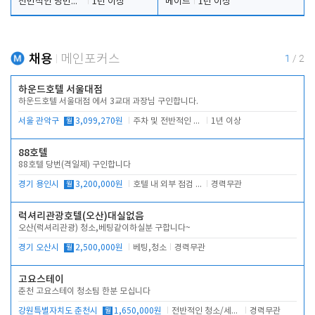
전반적인 당번업무
1년 이상
메이드
1년 이상
채용
메인포커스
1
/
2
하운드호텔 서울대점
하운드호텔 서울대점 에서 3교대 과장님 구인합니다.
서울 관악구
월
3,099,270원
주차 및 전반적인 당번업무
1년 이상
88호텔
88호텔 당번(격일제) 구인합니다
경기 용인시
월
3,200,000원
호텔 내 외부 점검 및 프런트 운영
경력무관
럭셔리관광호텔(오산)대실없음
오산(럭셔리관광) 청소,베팅같이하실분 구합니다~
경기 오산시
월
2,500,000원
베팅,청소
경력무관
고요스테이
춘천 고요스테이 청소팀 한분 모십니다
강원특별자치도 춘천시
월
1,650,000원
전반적인 청소/세탁업무
경력무관