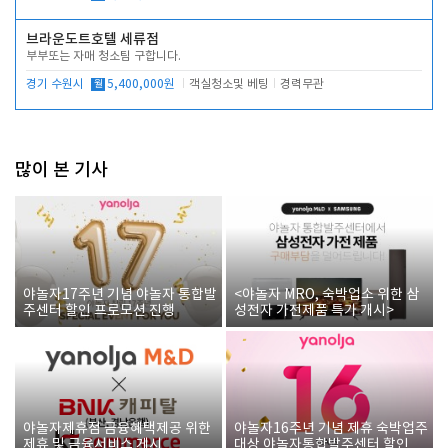
브라운도트호텔 세류점
부부또는 자매 청소팀 구합니다.
경기 수원시
월
5,400,000원
객실청소및 베팅
경력무관
많이 본 기사
야놀자17주년 기념 야놀자 통합발
<야놀자 MRO, 숙박업소 위한 삼
주센터 할인 프로모션 진행
성전자 가전제품 특가 개시>
야놀자제휴점 금융혜택제공 위한
야놀자16주년 기념 제휴 숙박업주
제휴 및 금융서비스 게시
대상 야놀자통합발주센터 할인쿠