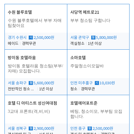
수원 블루호텔
사당역 메트로21
수원 블루호텔에서 부부 자매
부부 청소팀 구합니다
팀찾아요
경기 수원시
시
2,500,000원
서울 관악구
월
5,800,000원
메이드
경력무관
객실청소
1년 이상
방이동 호텔라움
소마호텔
방이동 호텔라움 청소팀(부부/
주말청소이모알바
자매) 모집합니다.
서울 송파구
월
5,600,000원
인천 미추홀구
시
10,030원
전반적인 청소 업무(객실청소.객실정리)
1년 이상
청소
경력무관
호텔 디 아티스트 성신여대점
호텔에어포트준
3교대 프론트(격,비,비)
베팅, 청소이모, 부부팀 모집
합니다.
서울 성북구
월
2,900,000원
인천 중구
월
2,500,000원