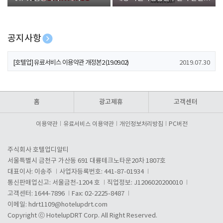
폰 증정
공지사항
[호텔업] 개인정보 처리방침 개정본1 (19.09.02)
2019.07.30
[호텔업] 유료서비스 이용약관 개정본2 (19.09.02)
2019.07.30
[호텔업] 개인정보 처리방침 개정본2 (19.09.02)
2019.07.30
홈
광고제휴
고객센터
이용약관
유료서비스 이용약관
개인정보처리방침
PC버전
주식회사 호텔업디알티
서울특별시 금천구 가산동 691 대륭테크노타운20차 1807호
대표이사: 이송주
사업자등록번호: 441-87-01934
통신판매업신고: 서울금천-1204 호
직업정보: J1206020200010
고객센터: 1644-7896
Fax: 02-2225-8487
이메일:
hdrt1109@hotelupdrt.com
Copyright ⓒ HotelupDRT Corp. All Right Reserved.