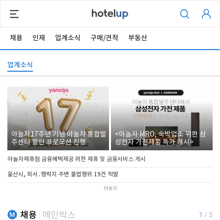
채용
인재
업계소식
구매/견적
부동산
업계소식
야놀자17주년 기념 야놀자 통합발
<야놀자 MRO, 숙박업소 위한 삼
주센터 할인 프로모션 진행
성전자 가전제품 특가 개시>
야놀자제휴점 금융혜택제공 위한 제휴 및 금융서비스 게시
울산시, 피서․행락지 주변 불법행위 19건 적발
더보기
채용
메인박스
1
/
3