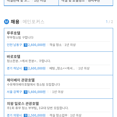
객실판매 및 고객응대
1년 이상
객실 및 호텔청소
경력무관
채용
메인포커스
1
/
2
루루호텔
부부청소팀 구합니다
인천 남동구
월
2,600,000원
객실 청소
1년 이상
바로호텔
청소한분..<캐셔 한분>.. 구합니다.
경기 하남시
월
2,600,000원
베팅.,청소<<캐셔 모셔봅니다.
1년 이상
제이베이 관광호텔
수유제이베이호텔에서 청소팀 모집합니다
서울 강북구
월
5,600,000원
1년 이상
의왕 밀로스 관광호텔
주1회 휴무 청소 부부팀, 3교대 당번 모집합니다.
경기 의왕시
월
2,500,000원
객실 청소업무
1년 이상