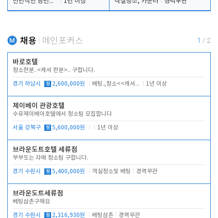
전반적인 당번업무
1년 이상
객실청소, 카운터
경력무관
채용
메인포커스
1
/
2
바로호텔
청소한분..<캐셔 한분>.. 구합니다.
경기 하남시
월
2,600,000원
베팅.,청소<<캐셔 모셔봅니다.
1년 이상
제이베이 관광호텔
수유제이베이호텔에서 청소팀 모집합니다
서울 강북구
월
5,600,000원
1년 이상
브라운도트호텔 세류점
부부또는 자매 청소팀 구합니다.
경기 수원시
월
5,400,000원
객실청소및 베팅
경력무관
브라운도트세류점
베팅삼촌구해요
경기 수원시
월
2,316,930원
베팅삼촌
경력무관