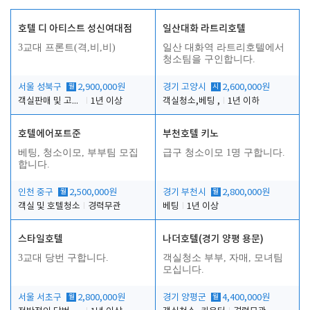
호텔 디 아티스트 성신여대점
일산대화 라트리호텔
3교대 프론트(격,비,비)
일산 대화역 라트리호텔에서
청소팀을 구인합니다.
서울 성북구
월
2,900,000원
경기 고양시
시
2,600,000원
객실판매 및 고객응대
1년 이상
객실청소,베팅 ,
1년 이하
호텔에어포트준
부천호텔 키노
베팅, 청소이모, 부부팀 모집
급구 청소이모 1명 구합니다.
합니다.
인천 중구
월
2,500,000원
경기 부천시
월
2,800,000원
객실 및 호텔청소
경력무관
베팅
1년 이상
스타일호텔
나더호텔(경기 양평 용문)
3교대 당번 구합니다.
객실청소 부부, 자매, 모녀팀
모십니다.
서울 서초구
월
2,800,000원
경기 양평군
월
4,400,000원