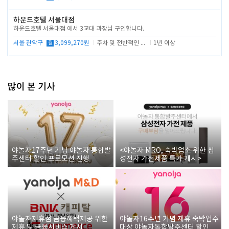
하운드호텔 서울대점
하운드호텔 서울대점 에서 3교대 과장님 구인합니다.
서울 관악구
월
3,099,270원
주차 및 전반적인 당번업무
1년 이상
많이 본 기사
야놀자17주년 기념 야놀자 통합발
<야놀자 MRO, 숙박업소 위한 삼
주센터 할인 프로모션 진행
성전자 가전제품 특가 개시>
야놀자제휴점 금융혜택제공 위한
야놀자16주년 기념 제휴 숙박업주
제휴 및 금융서비스 게시
대상 야놀자통합발주센터 할인쿠