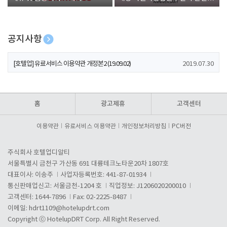
폰 증정
공지사항
[호텔업] 개인정보 처리방침 개정본1 (19.09.02)
2019.07.30
[호텔업] 유료서비스 이용약관 개정본2 (19.09.02)
2019.07.30
[호텔업] 개인정보 처리방침 개정본2 (19.09.02)
2019.07.30
홈
광고제휴
고객센터
이용약관
유료서비스 이용약관
개인정보처리방침
PC버전
주식회사 호텔업디알티
서울특별시 금천구 가산동 691 대륭테크노타운20차 1807호
대표이사: 이송주
사업자등록번호: 441-87-01934
통신판매업신고: 서울금천-1204 호
직업정보: J1206020200010
고객센터: 1644-7896
Fax: 02-2225-8487
이메일:
hdrt1109@hotelupdrt.com
Copyright ⓒ HotelupDRT Corp. All Right Reserved.