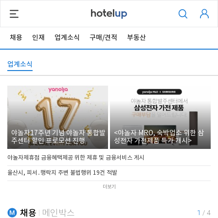
채용
인재
업계소식
구매/견적
부동산
업계소식
야놀자17주년 기념 야놀자 통합발
<야놀자 MRO, 숙박업소 위한 삼
주센터 할인 프로모션 진행
성전자 가전제품 특가 개시>
야놀자제휴점 금융혜택제공 위한 제휴 및 금융서비스 게시
울산시, 피서․행락지 주변 불법행위 19건 적발
더보기
채용
메인박스
1
/
4