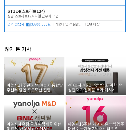
ST124(스트리트124)
성남 스트리트124 격일 근무자 구인
경기 성남시
월
3,600,000원
카운터 및 객실관리 전반
1년 이상
많이 본 기사
야놀자17주년 기념 야놀자 통합발
<야놀자 MRO, 숙박업소 위한 삼
주센터 할인 프로모션 진행
성전자 가전제품 특가 개시>
야놀자제휴점 금융혜택제공 위한
야놀자16주년 기념 제휴 숙박업주
제휴 및 금융서비스 게시
대상 야놀자통합발주센터 할인쿠