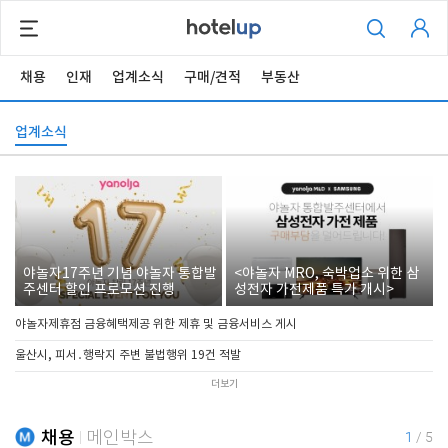
채용
인재
업계소식
구매/견적
부동산
업계소식
야놀자17주년 기념 야놀자 통합발
<야놀자 MRO, 숙박업소 위한 삼
주센터 할인 프로모션 진행
성전자 가전제품 특가 개시>
야놀자제휴점 금융혜택제공 위한 제휴 및 금융서비스 게시
울산시, 피서․행락지 주변 불법행위 19건 적발
더보기
채용
메인박스
1
/
5