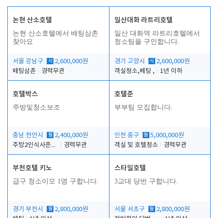
논현 산소호텔
일산대화 라트리호텔
논현 산소호텔에서 배팅삼촌
일산 대화역 라트리호텔에서
찾아요
청소팀을 구인합니다.
서울 강남구
시
2,600,000원
경기 고양시
시
2,600,000원
배팅삼촌
경력무관
객실청소,베팅 ,
1년 이하
호텔박스
호텔준
주방및청소보조
부부팀 모집합니다.
충남 천안시
월
2,400,000원
인천 중구
월
5,000,000원
주방2인식사준비및청소린렌보조
경력무관
객실 및 호텔청소
경력무관
부천호텔 키노
스타일호텔
급구 청소이모 1명 구합니다.
3교대 당번 구합니다.
경기 부천시
월
2,800,000원
서울 서초구
월
2,800,000원