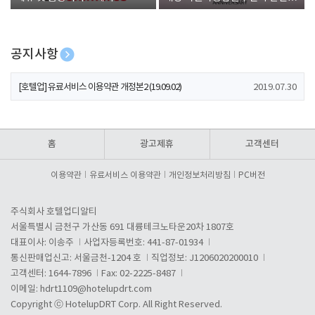
폰 증정
공지사항
[호텔업] 개인정보 처리방침 개정본1 (19.09.02)
2019.07.30
[호텔업] 유료서비스 이용약관 개정본2 (19.09.02)
2019.07.30
[호텔업] 개인정보 처리방침 개정본2 (19.09.02)
2019.07.30
홈
광고제휴
고객센터
이용약관
유료서비스 이용약관
개인정보처리방침
PC버전
주식회사 호텔업디알티
서울특별시 금천구 가산동 691 대륭테크노타운20차 1807호
대표이사: 이송주
사업자등록번호: 441-87-01934
통신판매업신고: 서울금천-1204 호
직업정보: J1206020200010
고객센터: 1644-7896
Fax: 02-2225-8487
이메일:
hdrt1109@hotelupdrt.com
Copyright ⓒ HotelupDRT Corp. All Right Reserved.