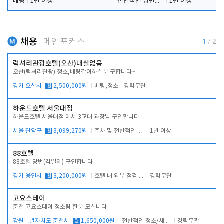
베팅
1년 이상
전반적인 당번업무
1년 이상
채용
메인포커스
1
/
2
럭셔리관광호텔(오산)대실없음
오산(럭셔리관광) 청소,베팅같이하실분 구합니다~
경기 오산시
월
2,500,000원
베팅,청소
경력무관
하운드호텔 서울대점
하운드호텔 서울대점 에서 3교대 과장님 구인합니다.
서울 관악구
월
3,099,270원
주차 및 전반적인 당번업무
1년 이상
88호텔
88호텔 당번(격일제) 구인합니다
경기 용인시
월
3,200,000원
호텔 내 외부 점검 및 프런트 운영
경력무관
고요스테이
춘천 고요스테이 청소팀 한분 모십니다
강원특별자치도 춘천시
월
1,650,000원
전반적인 청소/세탁업무
경력무관