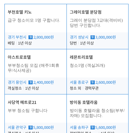
부천호텔 키노
그레이호텔 분당점
급구 청소이모 1명 구합니다.
그레이 분당점 3교대(격비비)
당번 구인합니다.
경기 부천시
월
2,800,000원
경기 성남시
월
3,000,000원
베팅
1년 이상
당번
1년 이상
아스트로호텔
레몬트리호텔
부부청소팀 모집 (매주1회휴
청소1명 (객실26개)
무/식사제공)
경기 용인시
월
2,400,000원
서울 종로구
월
2,600,000원
객실청소
1년 이상
청소 외
경력무관
사당역 메트로21
방이동 호텔라움
부부 청소팀 구합니다
방이동 호텔라움 청소팀(부부/
자매) 모집합니다.
서울 관악구
월
5,800,000원
서울 송파구
월
5,600,000원