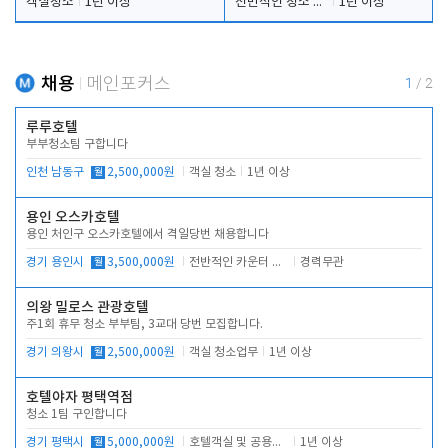
객실청소
1년 이상
전반적인 청소 업무(객실청소.객실정리)
1년 이상
채용
메인포커스
1
/
2
루루호텔
부부청소팀 구합니다
인천 남동구
월
2,500,000원
객실 청소
1년 이상
용인 오스카호텔
용인 처인구 오스카호텔에서 격일당번 채용합니다
경기 용인시
월
3,500,000원
전반적인 카운터 업무
경력무관
의왕 밀로스 관광호텔
주1회 휴무 청소 부부팀, 3교대 당번 모집합니다.
경기 의왕시
월
2,500,000원
객실 청소업무
1년 이상
호텔야자 평택역점
청소 1팀 구인합니다
경기 평택시
월
5,000,000원
호텔객실 및 공용시설 청소 관리
1년 이상