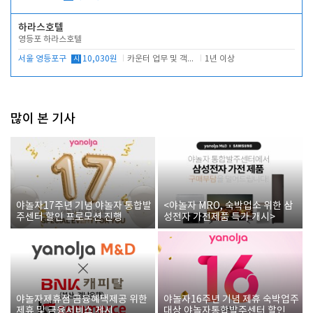
하라스호텔
영등포 하라스호텔
서울 영등포구
시
10,030원
카운터 업무 및 객실관리(청소상태 확인, 객실판매)
1년 이상
많이 본 기사
야놀자17주년 기념 야놀자 통합발
<야놀자 MRO, 숙박업소 위한 삼
주센터 할인 프로모션 진행
성전자 가전제품 특가 개시>
야놀자제휴점 금융혜택제공 위한
야놀자16주년 기념 제휴 숙박업주
제휴 및 금융서비스 게시
대상 야놀자통합발주센터 할인쿠