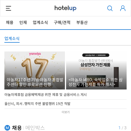
채용
인재
업계소식
구매/견적
부동산
업계소식
야놀자17주년 기념 야놀자 통합발
<야놀자 MRO, 숙박업소 위한 삼
주센터 할인 프로모션 진행
성전자 가전제품 특가 개시>
야놀자제휴점 금융혜택제공 위한 제휴 및 금융서비스 게시
울산시, 피서․행락지 주변 불법행위 19건 적발
더보기
채용
메인박스
1
/
3