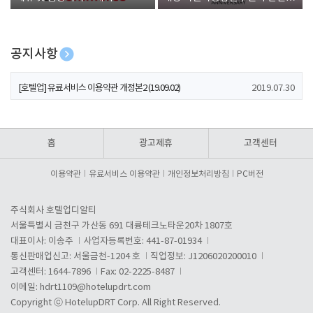
폰 증정
공지사항
[호텔업] 개인정보 처리방침 개정본1 (19.09.02)
2019.07.30
[호텔업] 유료서비스 이용약관 개정본2 (19.09.02)
2019.07.30
[호텔업] 개인정보 처리방침 개정본2 (19.09.02)
2019.07.30
홈
광고제휴
고객센터
이용약관
유료서비스 이용약관
개인정보처리방침
PC버전
주식회사 호텔업디알티
서울특별시 금천구 가산동 691 대륭테크노타운20차 1807호
대표이사: 이송주
사업자등록번호: 441-87-01934
통신판매업신고: 서울금천-1204 호
직업정보: J1206020200010
고객센터: 1644-7896
Fax: 02-2225-8487
이메일:
hdrt1109@hotelupdrt.com
Copyright ⓒ HotelupDRT Corp. All Right Reserved.