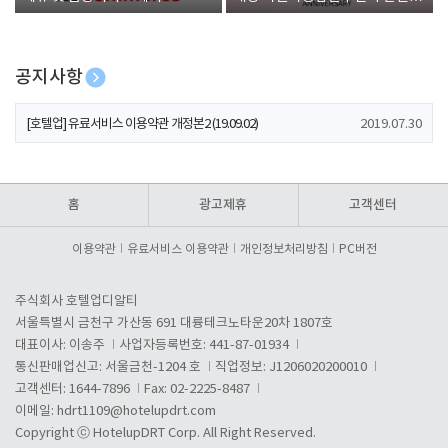
폰 증정
공지사항
[호텔업] 개인정보 처리방침 개정본1 (19.09.02)
2019.07.30
[호텔업] 유료서비스 이용약관 개정본2 (19.09.02)
2019.07.30
[호텔업] 개인정보 처리방침 개정본2 (19.09.02)
2019.07.30
홈
광고제휴
고객센터
이용약관
유료서비스 이용약관
개인정보처리방침
PC버전
주식회사 호텔업디알티
서울특별시 금천구 가산동 691 대륭테크노타운20차 1807호
대표이사: 이송주
사업자등록번호: 441-87-01934
통신판매업신고: 서울금천-1204 호
직업정보: J1206020200010
고객센터: 1644-7896
Fax: 02-2225-8487
이메일:
hdrt1109@hotelupdrt.com
Copyright ⓒ HotelupDRT Corp. All Right Reserved.