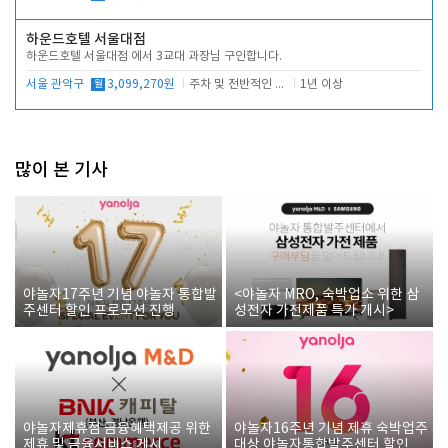
하운드호텔 서울대점
하운드호텔 서울대점 에서 3교대 과장님 구인합니다.
서울 관악구
월
3,099,270원
주차 및 전반적인 당번업무
1년 이상
많이 본 기사
야놀자17주년 기념 야놀자 통합발
<야놀자 MRO, 숙박업소 위한 삼
주센터 할인 프로모션 진행
성전자 가전제품 특가 개시>
야놀자제휴점 금융혜택제공 위한
야놀자16주년 기념 제휴 숙박업주
제휴 및 금융서비스 게시
대상 야놀자통합발주센터 할인쿠