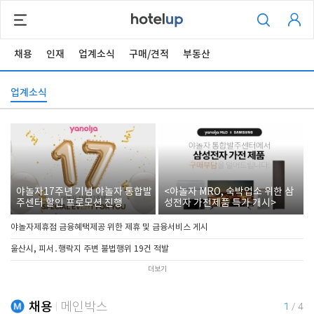
채용
인재
업계소식
구매/견적
부동산
업계소식
야놀자17주년 기념 야놀자 통합발
<야놀자 MRO, 숙박업소 위한 삼
주센터 할인 프로모션 진행
성전자 가전제품 특가 개시>
야놀자제휴점 금융혜택제공 위한 제휴 및 금융서비스 게시
울산시, 피서․행락지 주변 불법행위 19건 적발
더보기
채용
메인박스
1
/
4