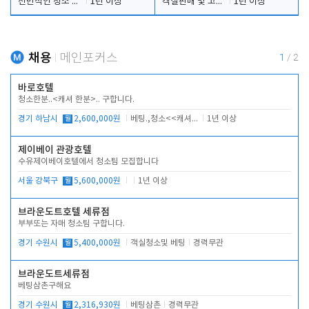
전반적인 청소 업무(객실청소.객실정리)
1년 이상
객실판매 및 고객응대
1년 이상
채용
메인포커스
1
/
2
바로호텔
청소한분..<캐셔 한분>.. 구합니다.
경기 하남시
월
2,600,000원
베팅.,청소<<캐셔 모셔봅니다.
1년 이상
제이베이 관광호텔
수유제이베이호텔에서 청소팀 모집합니다
서울 강북구
월
5,600,000원
1년 이상
브라운도트호텔 세류점
부부또는 자매 청소팀 구합니다.
경기 수원시
월
5,400,000원
객실청소및 베팅
경력무관
브라운도트세류점
베팅삼촌구해요
경기 수원시
월
2,316,930원
베팅삼촌
경력무관