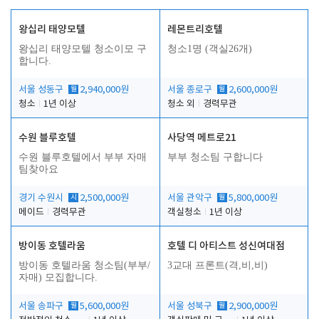
왕십리 태양모텔
레몬트리호텔
왕십리 태양모텔 청소이모 구
청소1명 (객실26개)
합니다.
서울 성동구
월
2,940,000원
서울 종로구
월
2,600,000원
청소
1년 이상
청소 외
경력무관
수원 블루호텔
사당역 메트로21
수원 블루호텔에서 부부 자매
부부 청소팀 구합니다
팀찾아요
경기 수원시
시
2,500,000원
서울 관악구
월
5,800,000원
메이드
경력무관
객실청소
1년 이상
방이동 호텔라움
호텔 디 아티스트 성신여대점
방이동 호텔라움 청소팀(부부/
3교대 프론트(격,비,비)
자매) 모집합니다.
서울 송파구
월
5,600,000원
서울 성북구
월
2,900,000원