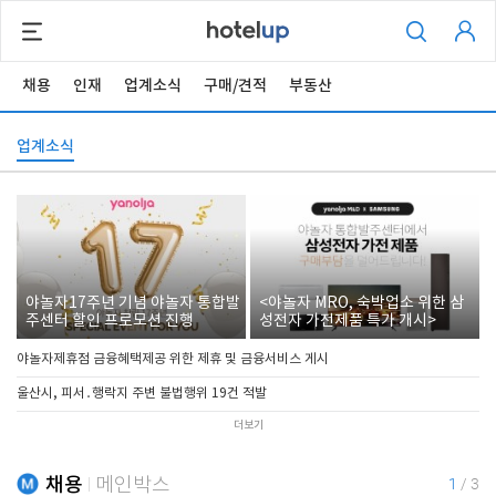
채용
인재
업계소식
구매/견적
부동산
업계소식
야놀자17주년 기념 야놀자 통합발
<야놀자 MRO, 숙박업소 위한 삼
주센터 할인 프로모션 진행
성전자 가전제품 특가 개시>
야놀자제휴점 금융혜택제공 위한 제휴 및 금융서비스 게시
울산시, 피서․행락지 주변 불법행위 19건 적발
더보기
채용
메인박스
1
/
3