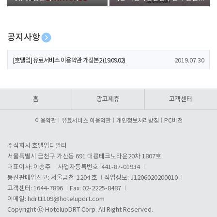
폰 증정
공지사항
[호텔업] 개인정보 처리방침 개정본1 (19.09.02)
2019.07.30
[호텔업] 유료서비스 이용약관 개정본2 (19.09.02)
2019.07.30
[호텔업] 개인정보 처리방침 개정본2 (19.09.02)
2019.07.30
홈
광고제휴
고객센터
이용약관
유료서비스 이용약관
개인정보처리방침
PC버전
주식회사 호텔업디알티
서울특별시 금천구 가산동 691 대륭테크노타운20차 1807호
대표이사: 이송주
사업자등록번호: 441-87-01934
통신판매업신고: 서울금천-1204 호
직업정보: J1206020200010
고객센터: 1644-7896
Fax: 02-2225-8487
이메일:
hdrt1109@hotelupdrt.com
Copyright ⓒ HotelupDRT Corp. All Right Reserved.