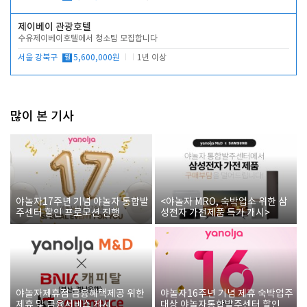
제이베이 관광호텔
수유제이베이호텔에서 청소팀 모집합니다
서울 강북구
월
5,600,000원
1년 이상
많이 본 기사
야놀자17주년 기념 야놀자 통합발
<야놀자 MRO, 숙박업소 위한 삼
주센터 할인 프로모션 진행
성전자 가전제품 특가 개시>
야놀자제휴점 금융혜택제공 위한
야놀자16주년 기념 제휴 숙박업주
제휴 및 금융서비스 게시
대상 야놀자통합발주센터 할인쿠