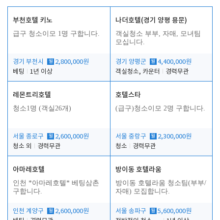
부천호텔 키노
나더호텔(경기 양평 용문)
급구 청소이모 1명 구합니다.
객실청소 부부, 자매, 모녀팀
모십니다.
경기 부천시
월
2,800,000원
경기 양평군
월
4,400,000원
베팅
1년 이상
객실청소, 카운터
경력무관
레몬트리호텔
호텔스타
청소1명 (객실26개)
(급구)청소이모 2명 구합니다.
서울 종로구
월
2,600,000원
서울 중랑구
월
2,300,000원
청소 외
경력무관
청소
경력무관
아마레호텔
방이동 호텔라움
인천 *아마레호텔* 베팅삼촌
방이동 호텔라움 청소팀(부부/
구합니다.
자매) 모집합니다.
인천 계양구
월
2,600,000원
서울 송파구
월
5,600,000원