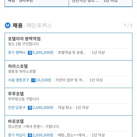
베팅
경력무관
전반적인 청소 업무(객실청소.객실정리)
1년 이상
채용
메인포커스
1
/
2
호텔야자 평택역점
청소 1팀 구인합니다
경기 평택시
월
5,000,000원
호텔객실 및 공용시설 청소 관리
1년 이상
하라스호텔
영등포 하라스호텔
서울 영등포구
시
10,030원
카운터 업무 및 객실관리(청소상태 확인, 객실판매)
1년 이상
루루호텔
부부청소팀 구합니다
인천 남동구
월
2,600,000원
객실 청소
1년 이상
바로호텔
청소한분..<캐셔 한분>.. 구합니다.
경기 하남시
월
2,600,000원
베팅.,청소<<캐셔 모셔봅니다.
1년 이상