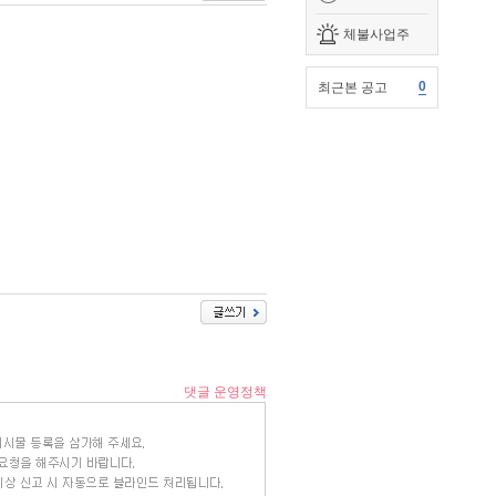
체불사업주
0
최근본 공고