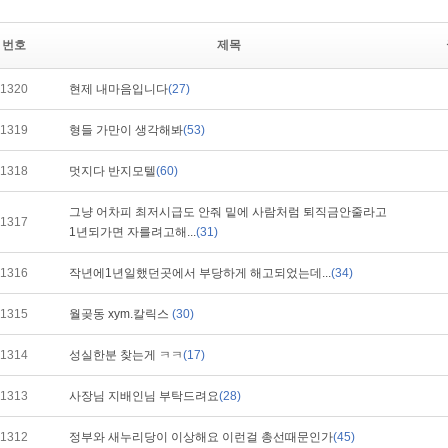
번호
제목
1320
현제 내마음입니다
(27)
1319
형들 가만이 생각해봐
(53)
1318
멋지다 반지모텔
(60)
그냥 어차피 최저시급도 안줘 밑에 사람처럼 퇴직금안줄라고
1317
1년되가면 자를려고해...
(31)
1316
작년에1년일했던곳에서 부당하게 해고되었는데...
(34)
1315
월곶동 xym.칼릭스
(30)
1314
성실한분 찾는게 ㅋㅋ
(17)
1313
사장님 지배인님 부탁드려요
(28)
1312
정부와 새누리당이 이상해요 이런걸 총선때문인가
(45)