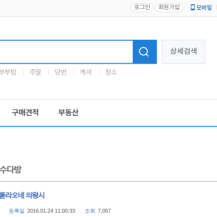
로그인
회원가입
모바일
로고
상세검색
부부팀
주말
당번
캐셔
청소
구매견적
부동산
수다방
 올라오네 의왕시
등록일
2016.01.24 11:00:33
조회
7,057