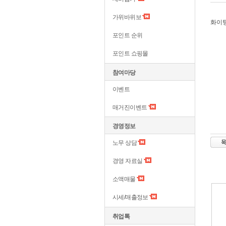
가위바위보
화이
포인트 순위
포인트 쇼핑몰
참여마당
이벤트
매거진이벤트
경영정보
노무 상담
경영 자료실
소액매물
시세/매출정보
취업톡