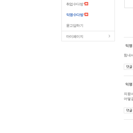
취업수다방
익명수다방
묻고답하기
마이페이지