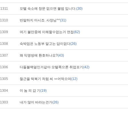
1311
모텔 숙소에 창문 없으면 불법 입니다.
(30)
1310
반말하지 마시죠. 사장님^^
(31)
1309
여기 불만중에 이해할수없는거 면접
(62)
1308
숙박업은 노동부 말고는 답이없다
(26)
1307
왜 익명방에 환호하나요?
(43)
1306
다들블랙덜인거같아 모텔쪽으론 취업포기
(42)
1305
철근을 떡복기 처럼 씨 ㅂ어먹으며
(12)
1304
이 놈 의 감 기
(19)
1303
내가 많이 바라는건가
(26)
1302
TV광고에서 최저시급
(20)
1301
과자 과일 악기 등등 좋은곳있나
(6)