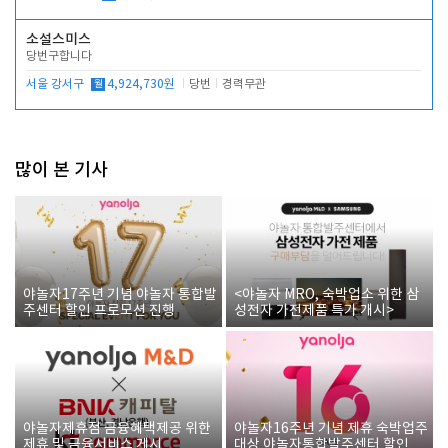
소설스미스
당번구합니다
서울 강서구
월
4,924,730원
당번
경력무관
많이 본 기사
야놀자17주년 기념 야놀자 통합발
<야놀자 MRO, 숙박업소 위한 삼
주센터 할인 프로모션 진행
성전자 가전제품 특가 개시>
야놀자제휴점 금융혜택제공 위한
야놀자16주년 기념 제휴 숙박업주
제휴 및 금융서비스 게시
대상 야놀자통합발주센터 할인쿠