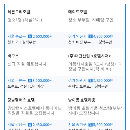
레몬트리호텔
메이트모텔
청소1명 (객실26개)
청소 부부팀. 자매팀 구인
서울 종로구
월
2,600,000원
경기 안산시
월
4,800,000원
청소 외
경력무관
청소 배팅 부부 구합니다
경력무관
바모스
(주)대건산업 <호텔시저>
신규 직원 채용합니다.
의왕시저호텔 3교대<남성> 과
장님 구합니다(격.비.비)
서울 금천구
월
3,500,000원
경기 의왕시
월
2,850,000원
프론트, 객실
1년 이상
주차및.프론트,
경력무관
강남캠퍼스 호텔
방이동 호텔라움
강남캠퍼스호텔에서 룸메이드
방이동 호텔라움 청소팀(부부/
직원을 직원을 모집합니다
자매) 모집합니다.
서울 강남구
월
2,430,000원
서울 송파구
월
5,600,000원