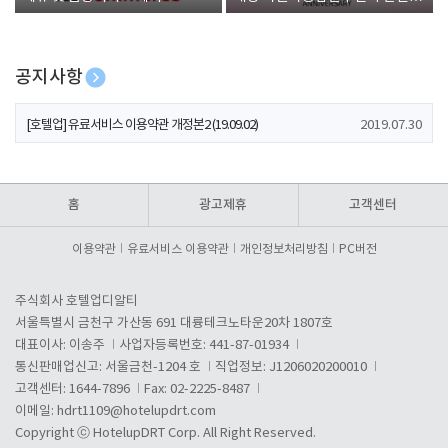
폰 증정
공지사항
[호텔업] 개인정보 처리방침 개정본1 (19.09.02)
2019.07.30
[호텔업] 유료서비스 이용약관 개정본2 (19.09.02)
2019.07.30
[호텔업] 개인정보 처리방침 개정본2 (19.09.02)
2019.07.30
홈
광고제휴
고객센터
이용약관
유료서비스 이용약관
개인정보처리방침
PC버전
주식회사 호텔업디알티
서울특별시 금천구 가산동 691 대륭테크노타운20차 1807호
대표이사: 이송주
사업자등록번호: 441-87-01934
통신판매업신고: 서울금천-1204 호
직업정보: J1206020200010
고객센터: 1644-7896
Fax: 02-2225-8487
이메일:
hdrt1109@hotelupdrt.com
Copyright ⓒ HotelupDRT Corp. All Right Reserved.