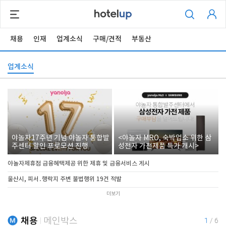
채용
인재
업계소식
구매/견적
부동산
업계소식
야놀자17주년 기념 야놀자 통합발
<야놀자 MRO, 숙박업소 위한 삼
주센터 할인 프로모션 진행
성전자 가전제품 특가 개시>
야놀자제휴점 금융혜택제공 위한 제휴 및 금융서비스 게시
울산시, 피서․행락지 주변 불법행위 19건 적발
더보기
채용
메인박스
1
/
6