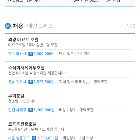
객실청소
1년 이상
전반적인 청소 업무(객실청소.객실정리)
1년 이상
채용
메인포커스
1
/
2
의왕 마요트 호텔
마요트호텔 3교대 당번 1명 모집.
경기 의왕시
월
3,300,000원
당번 업무
1년 이상
주식회사케이투호텔
천안 K2 호텔 ★청소직원 채용합니다.
충남 천안시
월
2,527,560원
객실 청소 및 배팅, 주변 시설 청소
경력무관
루미호텔
청소팀 구인합니다
인천 서해구
월
5,200,000원
배팅 / 청소
경력무관
로프트관광호텔
주5일 8시간근무 메이드 채용 합니다.
서울 영등포구
월
2,300,000원
객실청소
1년 이상