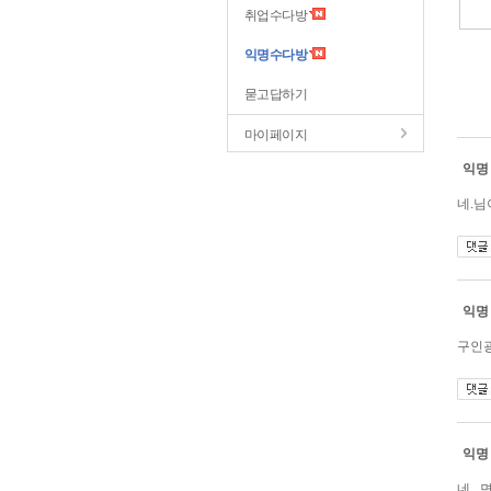
취업수다방
익명수다방
묻고답하기
마이페이지