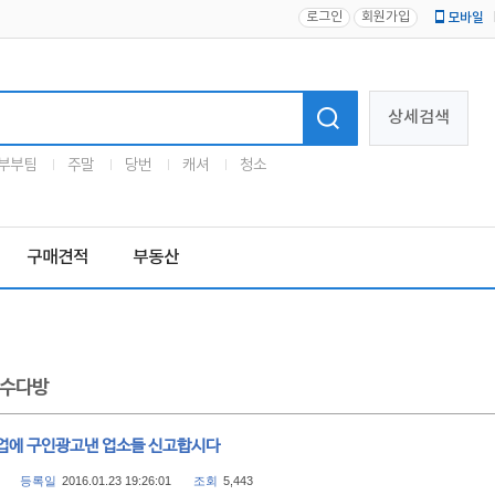
로그인
회원가입
모바일
로고
상세검색
부부팀
주말
당번
캐셔
청소
구매견적
부동산
수다방
업에 구인광고낸 업소들 신고합시다
등록일
2016.01.23 19:26:01
조회
5,443