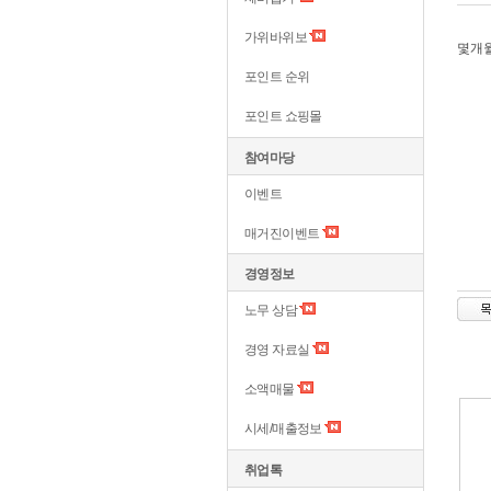
가위바위보
몇개월
포인트 순위
포인트 쇼핑몰
참여마당
이벤트
매거진이벤트
경영정보
노무 상담
경영 자료실
소액매물
시세/매출정보
취업톡