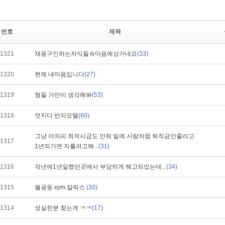
번호
제목
1321
채용구인하는자식들속마음예상가네요
(33)
1320
현제 내마음입니다
(27)
1319
형들 가만이 생각해봐
(53)
1318
멋지다 반지모텔
(60)
그냥 어차피 최저시급도 안줘 밑에 사람처럼 퇴직금안줄라고
1317
1년되가면 자를려고해...
(31)
1316
작년에1년일했던곳에서 부당하게 해고되었는데...
(34)
1315
월곶동 xym.칼릭스
(30)
1314
성실한분 찾는게 ㅋㅋ
(17)