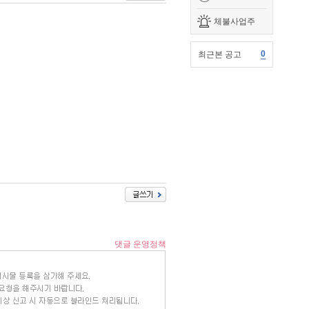
체불사업주
0
최근본 공고