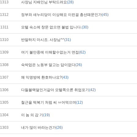
1313
사장님 지배인님 부탁드려요
(28)
1312
정부와 새누리당이 이상해요 이런걸 총선때문인가
(45)
1311
모텔 숙소에 창문 없으면 불법 입니다.
(30)
1310
반말하지 마시죠. 사장님^^
(31)
1309
여기 불만중에 이해할수없는거 면접
(62)
1308
숙박업은 노동부 말고는 답이없다
(26)
1307
왜 익명방에 환호하나요?
(43)
1306
다들블랙덜인거같아 모텔쪽으론 취업포기
(42)
1305
철근을 떡복기 처럼 씨 ㅂ어먹으며
(12)
1304
이 놈 의 감 기
(19)
1303
내가 많이 바라는건가
(26)