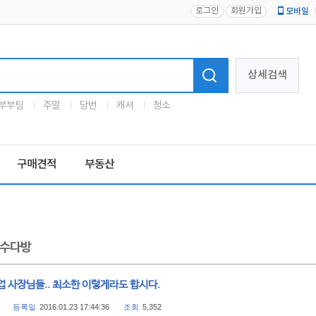
로그인
회원가입
모바일
로고
상세검색
부부팀
주말
당번
캐셔
청소
구매견적
부동산
수다방
 사장님들.. 최소한 이렇게라도 합시다.
등록일
2016.01.23 17:44:36
조회
5,352