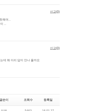
글쓴이
조회수
등록일
익명
5463
16.01.27