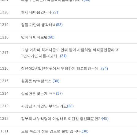
1320
현제 내마음입니다
(27)
1319
형들 가만이 생각해봐
(53)
1318
멋지다 반지모텔
(60)
그냥 어차피 최저시급도 안줘 밑에 사람처럼 퇴직금안줄라고
1317
1년되가면 자를려고해...
(31)
1316
작년에1년일했던곳에서 부당하게 해고되었는데...
(34)
1315
월곶동 xym.칼릭스
(30)
1314
성실한분 찾는게 ㅋㅋ
(17)
1313
사장님 지배인님 부탁드려요
(28)
1312
정부와 새누리당이 이상해요 이런걸 총선때문인가
(45)
1311
모텔 숙소에 창문 없으면 불법 입니다.
(30)