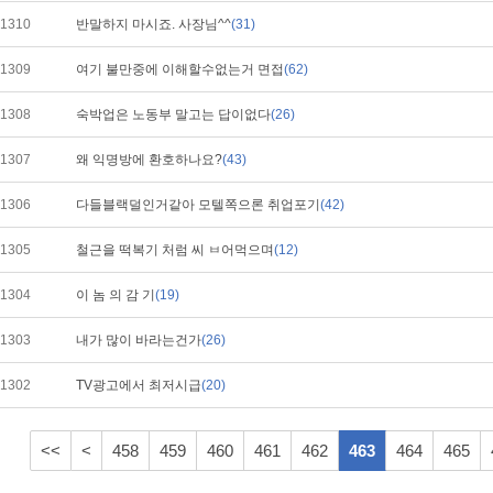
1310
반말하지 마시죠. 사장님^^
(31)
1309
여기 불만중에 이해할수없는거 면접
(62)
1308
숙박업은 노동부 말고는 답이없다
(26)
1307
왜 익명방에 환호하나요?
(43)
1306
다들블랙덜인거같아 모텔쪽으론 취업포기
(42)
1305
철근을 떡복기 처럼 씨 ㅂ어먹으며
(12)
1304
이 놈 의 감 기
(19)
1303
내가 많이 바라는건가
(26)
1302
TV광고에서 최저시급
(20)
<<
<
458
459
460
461
462
463
464
465