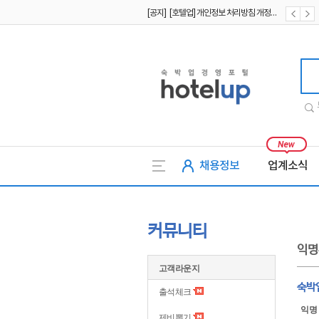
[공지] [호텔업] 개인정보 처리방침 개정본1 (19.09.02)
[공지] [호텔업] 유료서비스 이용약관 개정본2 (19.09.02)
호텔업
채용정보
업계소식
커뮤니티
익명
고객라운지
숙박업
출석체크
익명
제비뽑기