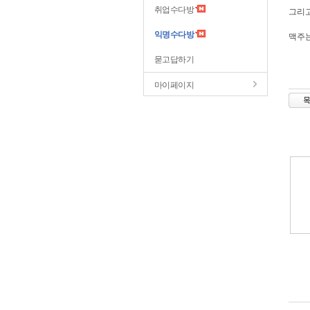
취업수다방
그리
익명수다방
맥주는
묻고답하기
마이페이지