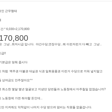
적인 근무형태
제
간 * 6,030=2,170,800
,170,800
돈은 그냥...최저시급 입니다. 야간수당,연장수당...뭐 이런저런거 다 빼고 그냥...
급!!
기본급은 맞춰 줍시다
 처럼 맥주권 더블권 대실권 식권 일회용품권 이런거 수당으로 끼워 넣지말고
 상여금도 안주잖아요^^
 최소한 몇달 몇년 얼굴보고 지냈던 당번들과 노동청에서 마주칠일 없잖습니까?
 노동청에 가면 줘야할 돈인데...
만 지켜줘도 악착같이 나머지 수당 받으려 덤비는 직원들 없을겁니다.