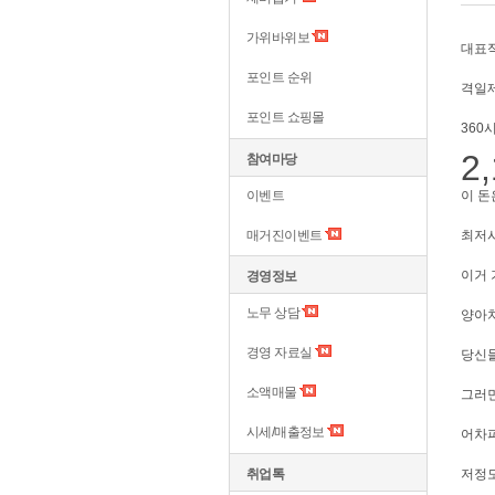
가위바위보
대표
포인트 순위
격일
포인트 쇼핑몰
360시
2
참여마당
이벤트
​이 
매거진이벤트
최저시
이거 
경영정보
노무 상담
양아치
경영 자료실
당신들
소액매물
그러면
시세/매출정보
어차피
취업톡
저정도