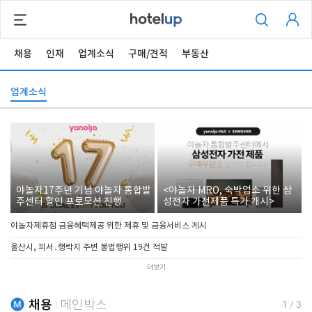
채용
인재
업계소식
구매/견적
부동산
업계소식
야놀자17주년 기념 야놀자 통합발
<야놀자 MRO, 숙박업소 위한 삼
주센터 할인 프로모션 진행
성전자 가전제품 특가 개시>
야놀자제휴점 금융혜택제공 위한 제휴 및 금융서비스 게시
울산시, 피서․행락지 주변 불법행위 19건 적발
더보기
채용
메인박스
1
/
3