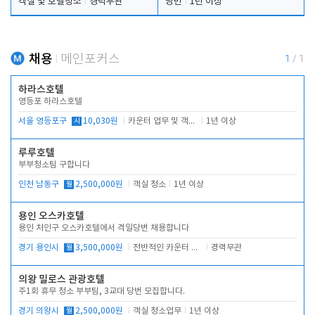
객실 및 호텔청소
경력무관
당번
1년 이상
채용
메인포커스
1
/
1
하라스호텔
영등포 하라스호텔
서울 영등포구
시
10,030원
카운터 업무 및 객실관리(청소상태 확인, 객실판매)
1년 이상
루루호텔
부부청소팀 구합니다
인천 남동구
월
2,500,000원
객실 청소
1년 이상
용인 오스카호텔
용인 처인구 오스카호텔에서 격일당번 채용합니다
경기 용인시
월
3,500,000원
전반적인 카운터 업무
경력무관
의왕 밀로스 관광호텔
주1회 휴무 청소 부부팀, 3교대 당번 모집합니다.
경기 의왕시
월
2,500,000원
객실 청소업무
1년 이상