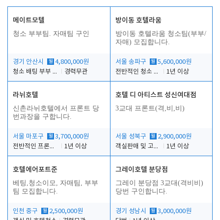
메이트모텔
방이동 호텔라움
청소 부부팀. 자매팀 구인
방이동 호텔라움 청소팀(부부/
자매) 모집합니다.
경기 안산시
월
4,800,000원
서울 송파구
월
5,600,000원
청소 배팅 부부 구합니다
경력무관
전반적인 청소 업무(객실청소.객실정리)
1년 이상
라뉘호텔
호텔 디 아티스트 성신여대점
신촌라뉘호텔에서 프론트 당
3교대 프론트(격,비,비)
번과장을 구합니다.
서울 마포구
월
3,700,000원
서울 성북구
월
2,900,000원
전반적인 프론트 당번업무
1년 이상
객실판매 및 고객응대
1년 이상
호텔에어포트준
그레이호텔 분당점
베팅,청소이모, 자매팀, 부부
그레이 분당점 3교대(격비비)
팀 모집합니다.
당번 구인합니다.
인천 중구
월
2,500,000원
경기 성남시
월
3,000,000원