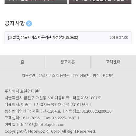
폰 증정
공지사항
[호텔업] 개인정보 처리방침 개정본1 (19.09.02)
2019.07.30
[호텔업] 유료서비스 이용약관 개정본2 (19.09.02)
2019.07.30
[호텔업] 개인정보 처리방침 개정본2 (19.09.02)
2019.07.30
홈
광고제휴
고객센터
이용약관
유료서비스 이용약관
개인정보처리방침
PC버전
주식회사 호텔업디알티
서울특별시 금천구 가산동 691 대륭테크노타운20차 1807호
대표이사: 이송주
사업자등록번호: 441-87-01934
통신판매업신고: 서울금천-1204 호
직업정보: J1206020200010
고객센터: 1644-7896
Fax: 02-2225-8487
이메일:
hdrt1109@hotelupdrt.com
Copyright ⓒ HotelupDRT Corp. All Right Reserved.