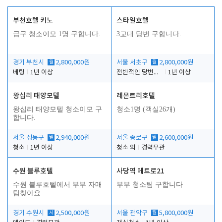
부천호텔 키노
스타일호텔
급구 청소이모 1명 구합니다.
3교대 당번 구합니다.
경기 부천시
월
2,800,000원
서울 서초구
월
2,800,000원
베팅
1년 이상
전반적인 당번업무
1년 이상
왕십리 태양모텔
레몬트리호텔
왕십리 태양모텔 청소이모 구
청소1명 (객실26개)
합니다.
서울 성동구
월
2,940,000원
서울 종로구
월
2,600,000원
청소
1년 이상
청소 외
경력무관
수원 블루호텔
사당역 메트로21
수원 블루호텔에서 부부 자매
부부 청소팀 구합니다
팀찾아요
경기 수원시
시
2,500,000원
서울 관악구
월
5,800,000원