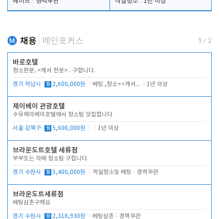
메이드
경력무관
객실청소
1년 이상
채용
메인포커스
1
/
2
바로호텔
청소한분..<캐셔 한분>.. 구합니다.
경기 하남시
월
2,600,000원
베팅.,청소<<캐셔 모셔봅니다.
1년 이상
제이베이 관광호텔
수유제이베이호텔에서 청소팀 모집합니다
서울 강북구
월
5,600,000원
1년 이상
브라운도트호텔 세류점
부부또는 자매 청소팀 구합니다.
경기 수원시
월
5,400,000원
객실청소및 베팅
경력무관
브라운도트세류점
베팅삼촌구해요
경기 수원시
월
2,316,930원
베팅삼촌
경력무관