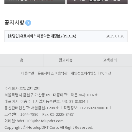
폰 증정
공지사항
[호텔업] 개인정보 처리방침 개정본1 (19.09.02)
2019.07.30
[호텔업] 유료서비스 이용약관 개정본2 (19.09.02)
2019.07.30
[호텔업] 개인정보 처리방침 개정본2 (19.09.02)
2019.07.30
홈
광고제휴
고객센터
이용약관
유료서비스 이용약관
개인정보처리방침
PC버전
주식회사 호텔업디알티
서울특별시 금천구 가산동 691 대륭테크노타운20차 1807호
대표이사: 이송주
사업자등록번호: 441-87-01934
통신판매업신고: 서울금천-1204 호
직업정보: J1206020200010
고객센터: 1644-7896
Fax: 02-2225-8487
이메일:
hdrt1109@hotelupdrt.com
Copyright ⓒ HotelupDRT Corp. All Right Reserved.