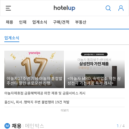
채용
인재
업계소식
구매/견적
부동산
업계소식
야놀자17주년 기념 야놀자 통합발
<야놀자 MRO, 숙박업소 위한 삼
주센터 할인 프로모션 진행
성전자 가전제품 특가 개시>
야놀자제휴점 금융혜택제공 위한 제휴 및 금융서비스 게시
울산시, 피서․행락지 주변 불법행위 19건 적발
더보기
채용
메인박스
1
/
4