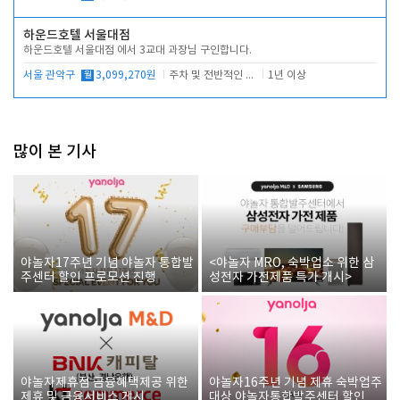
하운드호텔 서울대점
하운드호텔 서울대점 에서 3교대 과장님 구인합니다.
서울 관악구
월
3,099,270원
주차 및 전반적인 당번업무
1년 이상
많이 본 기사
야놀자17주년 기념 야놀자 통합발
<야놀자 MRO, 숙박업소 위한 삼
주센터 할인 프로모션 진행
성전자 가전제품 특가 개시>
야놀자제휴점 금융혜택제공 위한
야놀자16주년 기념 제휴 숙박업주
제휴 및 금융서비스 게시
대상 야놀자통합발주센터 할인쿠