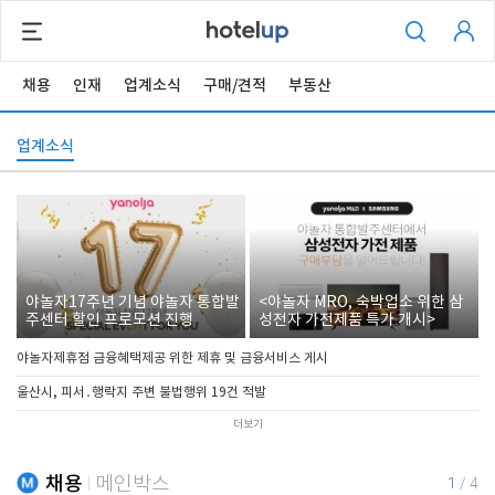
채용
인재
업계소식
구매/견적
부동산
업계소식
야놀자17주년 기념 야놀자 통합발
<야놀자 MRO, 숙박업소 위한 삼
주센터 할인 프로모션 진행
성전자 가전제품 특가 개시>
야놀자제휴점 금융혜택제공 위한 제휴 및 금융서비스 게시
울산시, 피서․행락지 주변 불법행위 19건 적발
더보기
채용
메인박스
1
/
4