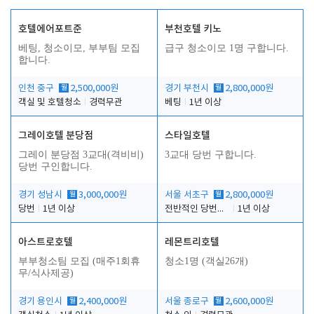
호텔에어포트준
부천호텔 키노
베팅, 청소이모, 부부팀 모집
급구 청소이모 1명 구합니다.
합니다.
인천 중구
월
2,500,000원
경기 부천시
월
2,800,000원
객실 및 호텔청소
경력무관
베팅
1년 이상
그레이호텔 분당점
스타일호텔
그레이 분당점 3교대(격비비)
3교대 당번 구합니다.
당번 구인합니다.
경기 성남시
월
3,000,000원
서울 서초구
월
2,800,000원
당번
1년 이상
전반적인 당번업무
1년 이상
아스트로호텔
레몬트리호텔
부부청소팀 모집 (매주1회휴
청소1명 (객실26개)
무/식사제공)
경기 용인시
월
2,400,000원
서울 종로구
월
2,600,000원