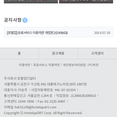
폰 증정
공지사항
[호텔업] 개인정보 처리방침 개정본1 (19.09.02)
2019.07.30
[호텔업] 유료서비스 이용약관 개정본2 (19.09.02)
2019.07.30
[호텔업] 개인정보 처리방침 개정본2 (19.09.02)
2019.07.30
홈
광고제휴
고객센터
이용약관
유료서비스 이용약관
개인정보처리방침
PC버전
주식회사 호텔업디알티
서울특별시 금천구 가산동 691 대륭테크노타운20차 1807호
대표이사: 이송주
사업자등록번호: 441-87-01934
통신판매업신고: 서울금천-1204 호
직업정보: J1206020200010
고객센터: 1644-7896
Fax: 02-2225-8487
이메일:
hdrt1109@hotelupdrt.com
Copyright ⓒ HotelupDRT Corp. All Right Reserved.