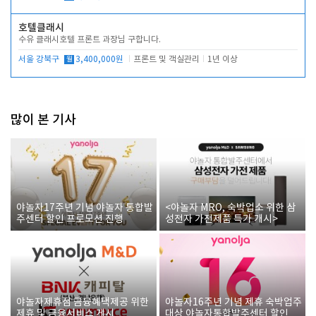
호텔클래시
수유 클래시호텔 프론트 과장님 구합니다.
서울 강북구
월
3,400,000원
프론트 및 객실관리
1년 이상
많이 본 기사
야놀자17주년 기념 야놀자 통합발
<야놀자 MRO, 숙박업소 위한 삼
주센터 할인 프로모션 진행
성전자 가전제품 특가 개시>
야놀자제휴점 금융혜택제공 위한
야놀자16주년 기념 제휴 숙박업주
제휴 및 금융서비스 게시
대상 야놀자통합발주센터 할인쿠