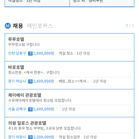
객실청소
1년 이상
청소 외
경력무관
채용
메인포커스
1
/
1
루루호텔
부부청소팀 구합니다
인천 남동구
월
2,600,000원
객실 청소
1년 이상
바로호텔
청소한분..<캐셔 한분>.. 구합니다.
경기 하남시
월
2,600,000원
베팅.,청소<<캐셔 모셔봅니다.
1년 이상
제이베이 관광호텔
수유제이베이호텔에서 청소팀 모집합니다
서울 강북구
월
5,600,000원
1년 이상
의왕 밀로스 관광호텔
주1회 휴무 청소 부부팀, 3교대 당번 모집합니다.
경기 의왕시
월
2,500,000원
객실 청소업무
1년 이상