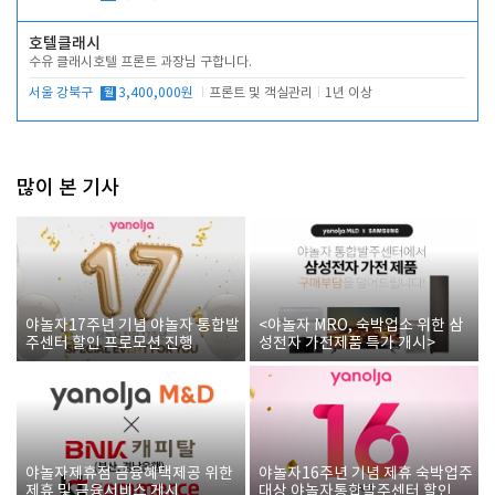
호텔클래시
수유 클래시호텔 프론트 과장님 구합니다.
서울 강북구
월
3,400,000원
프론트 및 객실관리
1년 이상
많이 본 기사
야놀자17주년 기념 야놀자 통합발
<야놀자 MRO, 숙박업소 위한 삼
주센터 할인 프로모션 진행
성전자 가전제품 특가 개시>
야놀자제휴점 금융혜택제공 위한
야놀자16주년 기념 제휴 숙박업주
제휴 및 금융서비스 게시
대상 야놀자통합발주센터 할인쿠