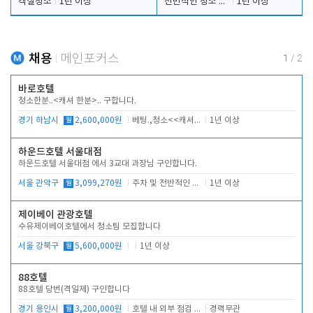
객실청소
1년 이상
전반적인 청소 업무(객실청소.객실정리)
1년 이상
채용
메인포커스
1
/
2
바로호텔
청소한분..<캐셔 한분>.. 구합니다.
경기 하남시
월
2,600,000원
베팅.,청소<<캐셔 모셔봅니다.
1년 이상
하운드호텔 서울대점
하운드호텔 서울대점 에서 3교대 과장님 구인합니다.
서울 관악구
월
3,099,270원
주차 및 전반적인 당번업무
1년 이상
제이베이 관광호텔
수유제이베이호텔에서 청소팀 모집합니다
서울 강북구
월
5,600,000원
1년 이상
88호텔
88호텔 당번(격일제) 구인합니다
경기 용인시
월
3,200,000원
호텔 내 외부 점검 및 프런트 운영
경력무관