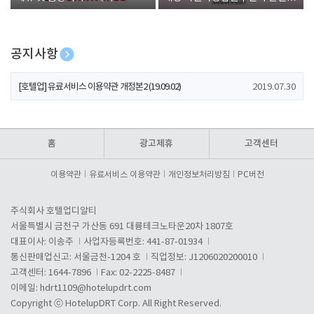
폰 증정
공지사항
[호텔업] 개인정보 처리방침 개정본1 (19.09.02)
2019.07.30
[호텔업] 유료서비스 이용약관 개정본2 (19.09.02)
2019.07.30
[호텔업] 개인정보 처리방침 개정본2 (19.09.02)
2019.07.30
홈
광고제휴
고객센터
이용약관
유료서비스 이용약관
개인정보처리방침
PC버전
주식회사 호텔업디알티
서울특별시 금천구 가산동 691 대륭테크노타운20차 1807호
대표이사: 이송주
사업자등록번호: 441-87-01934
통신판매업신고: 서울금천-1204 호
직업정보: J1206020200010
고객센터: 1644-7896
Fax: 02-2225-8487
이메일:
hdrt1109@hotelupdrt.com
Copyright ⓒ HotelupDRT Corp. All Right Reserved.