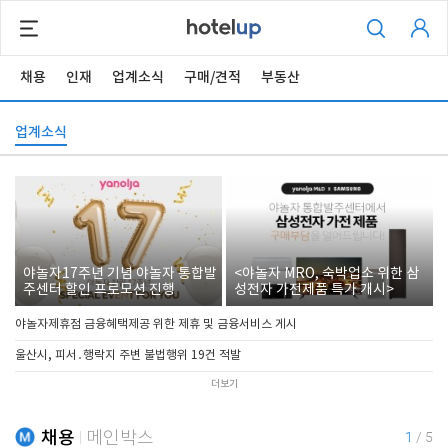
채용
인재
업계소식
구매/견적
부동산
업계소식
야놀자17주년 기념 야놀자 통합발
<야놀자 MRO, 숙박업소 위한 삼
주센터 할인 프로모션 진행
성전자 가전제품 특가 개시>
야놀자제휴점 금융혜택제공 위한 제휴 및 금융서비스 게시
울산시, 피서․행락지 주변 불법행위 19건 적발
더보기
채용
메인박스
1
/
5