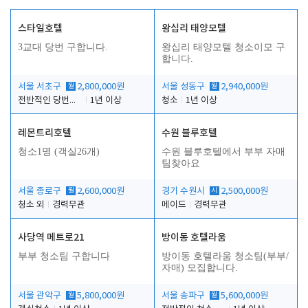
스타일호텔
왕십리 태양모텔
3교대 당번 구합니다.
왕십리 태양모텔 청소이모 구
합니다.
서울 서초구
월
2,800,000원
서울 성동구
월
2,940,000원
전반적인 당번업무
1년 이상
청소
1년 이상
레몬트리호텔
수원 블루호텔
청소1명 (객실26개)
수원 블루호텔에서 부부 자매
팀찾아요
서울 종로구
월
2,600,000원
경기 수원시
시
2,500,000원
청소 외
경력무관
메이드
경력무관
사당역 메트로21
방이동 호텔라움
부부 청소팀 구합니다
방이동 호텔라움 청소팀(부부/
자매) 모집합니다.
서울 관악구
월
5,800,000원
서울 송파구
월
5,600,000원