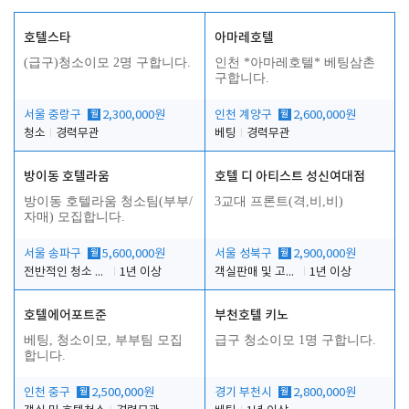
호텔스타
아마레호텔
(급구)청소이모 2명 구합니다.
인천 *아마레호텔* 베팅삼촌
구합니다.
서울 중랑구
월
2,300,000원
인천 계양구
월
2,600,000원
청소
경력무관
베팅
경력무관
방이동 호텔라움
호텔 디 아티스트 성신여대점
방이동 호텔라움 청소팀(부부/
3교대 프론트(격,비,비)
자매) 모집합니다.
서울 송파구
월
5,600,000원
서울 성북구
월
2,900,000원
전반적인 청소 업무(객실청소.객실정리)
1년 이상
객실판매 및 고객응대
1년 이상
호텔에어포트준
부천호텔 키노
베팅, 청소이모, 부부팀 모집
급구 청소이모 1명 구합니다.
합니다.
인천 중구
월
2,500,000원
경기 부천시
월
2,800,000원