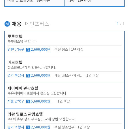
객실 및 호텔청소
경력무관
베팅
1년 이상
채용
메인포커스
1
/
1
루루호텔
부부청소팀 구합니다
인천 남동구
월
2,600,000원
객실 청소
1년 이상
바로호텔
청소한분..<캐셔 한분>.. 구합니다.
경기 하남시
월
2,600,000원
베팅.,청소<<캐셔 모셔봅니다.
1년 이상
제이베이 관광호텔
수유제이베이호텔에서 청소팀 모집합니다
서울 강북구
월
5,600,000원
1년 이상
의왕 밀로스 관광호텔
주1회 휴무 청소 부부팀, 3교대 당번 모집합니다.
경기 의왕시
월
2,500,000원
객실 청소업무
1년 이상