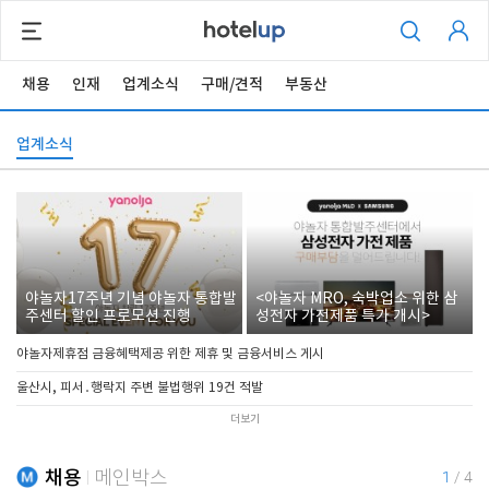
채용
인재
업계소식
구매/견적
부동산
업계소식
야놀자17주년 기념 야놀자 통합발
<야놀자 MRO, 숙박업소 위한 삼
주센터 할인 프로모션 진행
성전자 가전제품 특가 개시>
야놀자제휴점 금융혜택제공 위한 제휴 및 금융서비스 게시
울산시, 피서․행락지 주변 불법행위 19건 적발
더보기
채용
메인박스
1
/
4