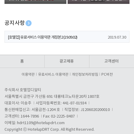
폰 증정
공지사항
[호텔업] 개인정보 처리방침 개정본1 (19.09.02)
2019.07.30
[호텔업] 유료서비스 이용약관 개정본2 (19.09.02)
2019.07.30
[호텔업] 개인정보 처리방침 개정본2 (19.09.02)
2019.07.30
홈
광고제휴
고객센터
이용약관
유료서비스 이용약관
개인정보처리방침
PC버전
주식회사 호텔업디알티
서울특별시 금천구 가산동 691 대륭테크노타운20차 1807호
대표이사: 이송주
사업자등록번호: 441-87-01934
통신판매업신고: 서울금천-1204 호
직업정보: J1206020200010
고객센터: 1644-7896
Fax: 02-2225-8487
이메일:
hdrt1109@hotelupdrt.com
Copyright ⓒ HotelupDRT Corp. All Right Reserved.