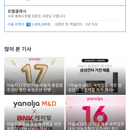
호텔클래시
수유 클래시호텔 프론트 과장님 구합니다.
서울 강북구
월
3,400,000원
프론트 및 객실관리
1년 이상
많이 본 기사
야놀자17주년 기념 야놀자 통합발
<야놀자 MRO, 숙박업소 위한 삼
주센터 할인 프로모션 진행
성전자 가전제품 특가 개시>
야놀자제휴점 금융혜택제공 위한
야놀자16주년 기념 제휴 숙박업주
제휴 및 금융서비스 게시
대상 야놀자통합발주센터 할인쿠