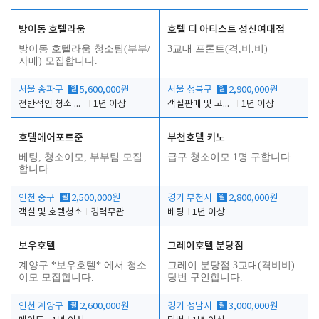
방이동 호텔라움
호텔 디 아티스트 성신여대점
방이동 호텔라움 청소팀(부부/
3교대 프론트(격,비,비)
자매) 모집합니다.
서울 송파구
월
5,600,000원
서울 성북구
월
2,900,000원
전반적인 청소 업무(객실청소.객실정리)
1년 이상
객실판매 및 고객응대
1년 이상
호텔에어포트준
부천호텔 키노
베팅, 청소이모, 부부팀 모집
급구 청소이모 1명 구합니다.
합니다.
인천 중구
월
2,500,000원
경기 부천시
월
2,800,000원
객실 및 호텔청소
경력무관
베팅
1년 이상
보우호텔
그레이호텔 분당점
계양구 *보우호텔* 에서 청소
그레이 분당점 3교대(격비비)
이모 모집합니다.
당번 구인합니다.
인천 계양구
월
2,600,000원
경기 성남시
월
3,000,000원