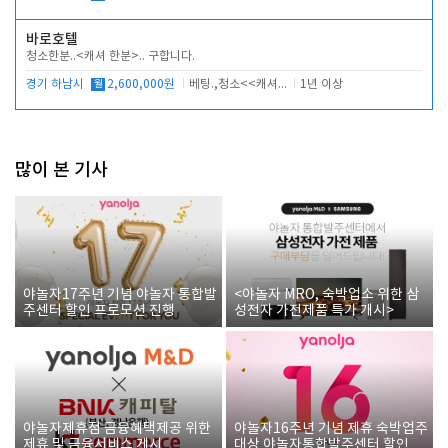
바로호텔
청소한분..<캐셔 한분>.. 구합니다.
경기 하남시
월
2,600,000원
베팅.,청소<<캐셔 모셔봅니다.
1년 이상
많이 본 기사
야놀자17주년 기념 야놀자 통합발
<야놀자 MRO, 숙박업소 위한 삼
주센터 할인 프로모션 진행
성전자 가전제품 특가 개시>
야놀자제휴점 금융혜택제공 위한
야놀자16주년 기념 제휴 숙박업주
제휴 및 금융서비스 게시
대상 야놀자통합발주센터 할인쿠