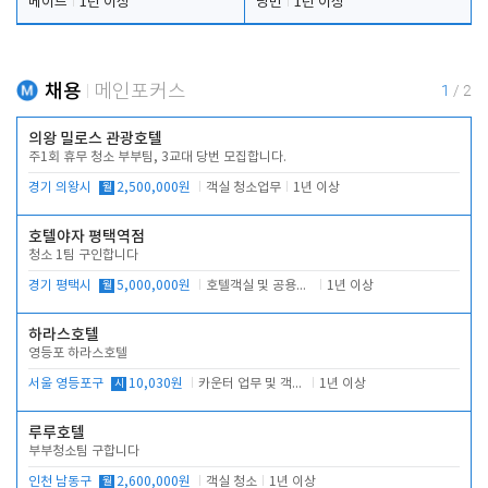
메이드
1년 이상
당번
1년 이상
채용
메인포커스
1
/
2
의왕 밀로스 관광호텔
주1회 휴무 청소 부부팀, 3교대 당번 모집합니다.
경기 의왕시
월
2,500,000원
객실 청소업무
1년 이상
호텔야자 평택역점
청소 1팀 구인합니다
경기 평택시
월
5,000,000원
호텔객실 및 공용시설 청소 관리
1년 이상
하라스호텔
영등포 하라스호텔
서울 영등포구
시
10,030원
카운터 업무 및 객실관리(청소상태 확인, 객실판매)
1년 이상
루루호텔
부부청소팀 구합니다
인천 남동구
월
2,600,000원
객실 청소
1년 이상