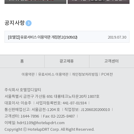
폰 증정
공지사항
[호텔업] 개인정보 처리방침 개정본1 (19.09.02)
2019.07.30
[호텔업] 유료서비스 이용약관 개정본2 (19.09.02)
2019.07.30
[호텔업] 개인정보 처리방침 개정본2 (19.09.02)
2019.07.30
홈
광고제휴
고객센터
이용약관
유료서비스 이용약관
개인정보처리방침
PC버전
주식회사 호텔업디알티
서울특별시 금천구 가산동 691 대륭테크노타운20차 1807호
대표이사: 이송주
사업자등록번호: 441-87-01934
통신판매업신고: 서울금천-1204 호
직업정보: J1206020200010
고객센터: 1644-7896
Fax: 02-2225-8487
이메일:
hdrt1109@hotelupdrt.com
Copyright ⓒ HotelupDRT Corp. All Right Reserved.