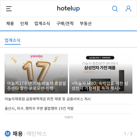
채용
인재
업계소식
구매/견적
부동산
업계소식
야놀자17주년 기념 야놀자 통합발
<야놀자 MRO, 숙박업소 위한 삼
주센터 할인 프로모션 진행
성전자 가전제품 특가 개시>
야놀자제휴점 금융혜택제공 위한 제휴 및 금융서비스 게시
울산시, 피서․행락지 주변 불법행위 19건 적발
더보기
채용
메인박스
1
/
3