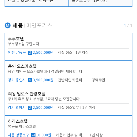
객실 및 호텔청소
경력무관
프론트업무
1년 이상
채용
메인포커스
1
/
1
루루호텔
부부청소팀 구합니다
인천 남동구
월
2,500,000원
객실 청소
1년 이상
용인 오스카호텔
용인 처인구 오스카호텔에서 격일당번 채용합니다
경기 용인시
월
3,500,000원
전반적인 카운터 업무
경력무관
의왕 밀로스 관광호텔
주1회 휴무 청소 부부팀, 3교대 당번 모집합니다.
경기 의왕시
월
2,500,000원
객실 청소업무
1년 이상
하라스호텔
영등포 하라스호텔
서울 영등포구
시
10,030원
카운터 업무 및 객실관리(청소상태 확인, 객실판매)
1년 이상