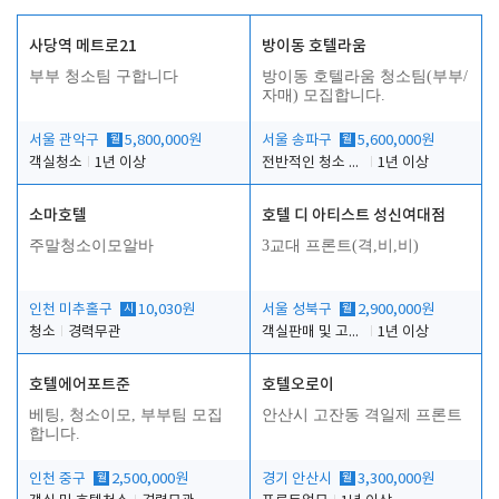
사당역 메트로21
방이동 호텔라움
부부 청소팀 구합니다
방이동 호텔라움 청소팀(부부/
자매) 모집합니다.
서울 관악구
월
5,800,000원
서울 송파구
월
5,600,000원
객실청소
1년 이상
전반적인 청소 업무(객실청소.객실정리)
1년 이상
소마호텔
호텔 디 아티스트 성신여대점
주말청소이모알바
3교대 프론트(격,비,비)
인천 미추홀구
시
10,030원
서울 성북구
월
2,900,000원
청소
경력무관
객실판매 및 고객응대
1년 이상
호텔에어포트준
호텔오로이
베팅, 청소이모, 부부팀 모집
안산시 고잔동 격일제 프론트
합니다.
인천 중구
월
2,500,000원
경기 안산시
월
3,300,000원