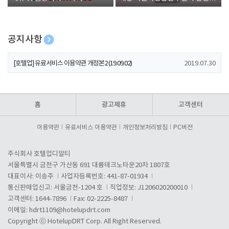
폰 증정
공지사항
[호텔업] 개인정보 처리방침 개정본1 (19.09.02)
2019.07.30
[호텔업] 유료서비스 이용약관 개정본2 (19.09.02)
2019.07.30
[호텔업] 개인정보 처리방침 개정본2 (19.09.02)
2019.07.30
홈
광고제휴
고객센터
이용약관
유료서비스 이용약관
개인정보처리방침
PC버전
주식회사 호텔업디알티
서울특별시 금천구 가산동 691 대륭테크노타운20차 1807호
대표이사: 이송주
사업자등록번호: 441-87-01934
통신판매업신고: 서울금천-1204 호
직업정보: J1206020200010
고객센터: 1644-7896
Fax: 02-2225-8487
이메일:
hdrt1109@hotelupdrt.com
Copyright ⓒ HotelupDRT Corp. All Right Reserved.