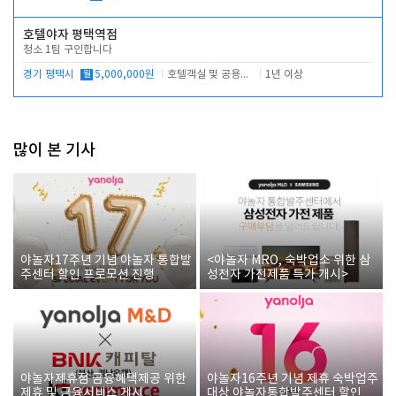
호텔야자 평택역점
청소 1팀 구인합니다
경기 평택시
월
5,000,000원
호텔객실 및 공용시설 청소 관리
1년 이상
많이 본 기사
야놀자17주년 기념 야놀자 통합발
<야놀자 MRO, 숙박업소 위한 삼
주센터 할인 프로모션 진행
성전자 가전제품 특가 개시>
야놀자제휴점 금융혜택제공 위한
야놀자16주년 기념 제휴 숙박업주
제휴 및 금융서비스 게시
대상 야놀자통합발주센터 할인쿠