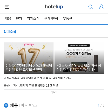
채용
인재
업계소식
구매/견적
부동산
업계소식
야놀자17주년 기념 야놀자 통합발
<야놀자 MRO, 숙박업소 위한 삼
주센터 할인 프로모션 진행
성전자 가전제품 특가 개시>
야놀자제휴점 금융혜택제공 위한 제휴 및 금융서비스 게시
울산시, 피서․행락지 주변 불법행위 19건 적발
더보기
채용
메인박스
1
/
3