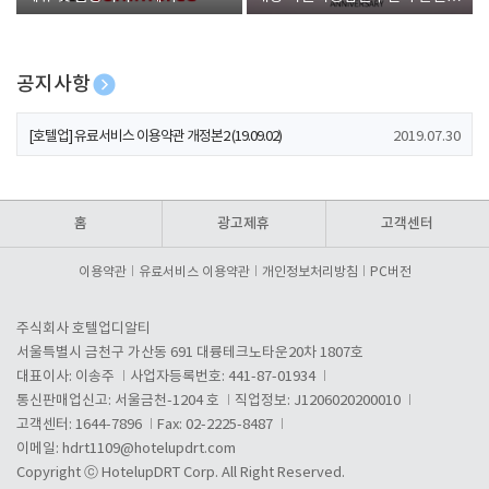
폰 증정
공지사항
[호텔업] 개인정보 처리방침 개정본1 (19.09.02)
2019.07.30
[호텔업] 유료서비스 이용약관 개정본2 (19.09.02)
2019.07.30
[호텔업] 개인정보 처리방침 개정본2 (19.09.02)
2019.07.30
홈
광고제휴
고객센터
이용약관
유료서비스 이용약관
개인정보처리방침
PC버전
주식회사 호텔업디알티
서울특별시 금천구 가산동 691 대륭테크노타운20차 1807호
대표이사: 이송주
사업자등록번호: 441-87-01934
통신판매업신고: 서울금천-1204 호
직업정보: J1206020200010
고객센터: 1644-7896
Fax: 02-2225-8487
이메일:
hdrt1109@hotelupdrt.com
Copyright ⓒ HotelupDRT Corp. All Right Reserved.