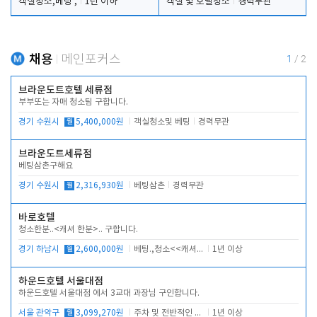
객실청소,베팅 ,
1년 이하
객실 및 호텔청소
경력무관
채용
메인포커스
1
/
2
브라운도트호텔 세류점
부부또는 자매 청소팀 구합니다.
경기 수원시
월
5,400,000원
객실청소및 베팅
경력무관
브라운도트세류점
베팅삼촌구해요
경기 수원시
월
2,316,930원
베팅삼촌
경력무관
바로호텔
청소한분..<캐셔 한분>.. 구합니다.
경기 하남시
월
2,600,000원
베팅.,청소<<캐셔 모셔봅니다.
1년 이상
하운드호텔 서울대점
하운드호텔 서울대점 에서 3교대 과장님 구인합니다.
서울 관악구
월
3,099,270원
주차 및 전반적인 당번업무
1년 이상