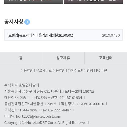
폰 증정
공지사항
[호텔업] 개인정보 처리방침 개정본1 (19.09.02)
2019.07.30
[호텔업] 유료서비스 이용약관 개정본2 (19.09.02)
2019.07.30
[호텔업] 개인정보 처리방침 개정본2 (19.09.02)
2019.07.30
홈
광고제휴
고객센터
이용약관
유료서비스 이용약관
개인정보처리방침
PC버전
주식회사 호텔업디알티
서울특별시 금천구 가산동 691 대륭테크노타운20차 1807호
대표이사: 이송주
사업자등록번호: 441-87-01934
통신판매업신고: 서울금천-1204 호
직업정보: J1206020200010
고객센터: 1644-7896
Fax: 02-2225-8487
이메일:
hdrt1109@hotelupdrt.com
Copyright ⓒ HotelupDRT Corp. All Right Reserved.