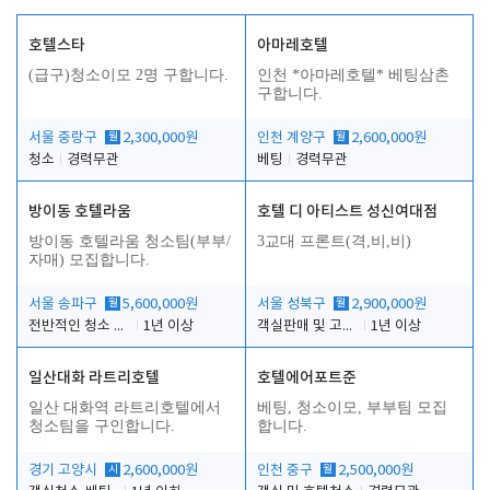
호텔스타
아마레호텔
(급구)청소이모 2명 구합니다.
인천 *아마레호텔* 베팅삼촌
구합니다.
서울 중랑구
월
2,300,000원
인천 계양구
월
2,600,000원
청소
경력무관
베팅
경력무관
방이동 호텔라움
호텔 디 아티스트 성신여대점
방이동 호텔라움 청소팀(부부/
3교대 프론트(격,비,비)
자매) 모집합니다.
서울 송파구
월
5,600,000원
서울 성북구
월
2,900,000원
전반적인 청소 업무(객실청소.객실정리)
1년 이상
객실판매 및 고객응대
1년 이상
일산대화 라트리호텔
호텔에어포트준
일산 대화역 라트리호텔에서
베팅, 청소이모, 부부팀 모집
청소팀을 구인합니다.
합니다.
경기 고양시
시
2,600,000원
인천 중구
월
2,500,000원