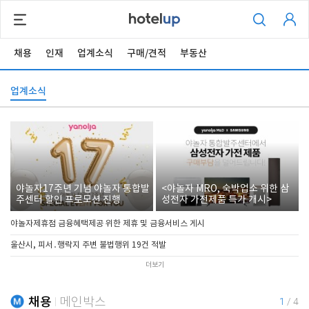
채용
인재
업계소식
구매/견적
부동산
업계소식
야놀자17주년 기념 야놀자 통합발
<야놀자 MRO, 숙박업소 위한 삼
주센터 할인 프로모션 진행
성전자 가전제품 특가 개시>
야놀자제휴점 금융혜택제공 위한 제휴 및 금융서비스 게시
울산시, 피서․행락지 주변 불법행위 19건 적발
더보기
채용
메인박스
1
/
4