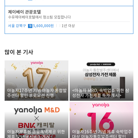
제이베이 관광호텔
수유제이베이호텔에서 청소팀 모집합니다
서울 강북구
월
5,600,000원
1년 이상
많이 본 기사
야놀자17주년 기념 야놀자 통합발
<야놀자 MRO, 숙박업소 위한 삼
주센터 할인 프로모션 진행
성전자 가전제품 특가 개시>
야놀자제휴점 금융혜택제공 위한
야놀자16주년 기념 제휴 숙박업주
제휴 및 금융서비스 게시
대상 야놀자통합발주센터 할인쿠