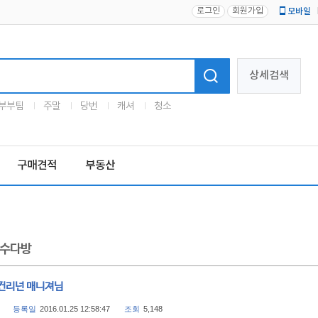
로그인
회원가입
모바일
로고
상세검색
부부팀
주말
당번
캐셔
청소
구매견적
부동산
수다방
컨리넌 매니져님
등록일
2016.01.25 12:58:47
조회
5,148