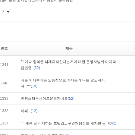
번호
제목
** 계속 항의글 삭제처리한다는거에 대한 운영자님께 마지막
1341
답변글,,
(32)
다들 퇴사후에는 노동청으로 가시는거 다들 알고계시
1340
져...^^
(19)
1339
뻔뻔스러운사이트운영자네요
(52)
1338
퉤퉤...
(12)
1337
^^ 계속 글 삭제하는 호텔업,,, 구인채용정보 개차반 판~!!
(42)