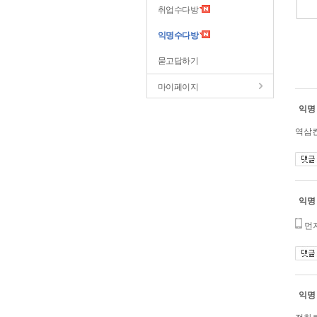
취업수다방
익명수다방
묻고답하기
마이페이지