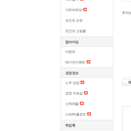
가위바위보
주자
포인트 순위
포인트 쇼핑몰
참여마당
이벤트
매거진이벤트
경영정보
노무 상담
경영 자료실
소액매물
시세/매출정보
취업톡