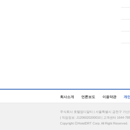
회사소개
언론보도
이용약관
개
주식회사 호텔업디알티 | 서울특별시 금천구 가산동 69
| 직업정보: J1206020200010 | 고객센터 1644-7896 
Copyright ⓒHotelDRT Corp. All Right Reserved.