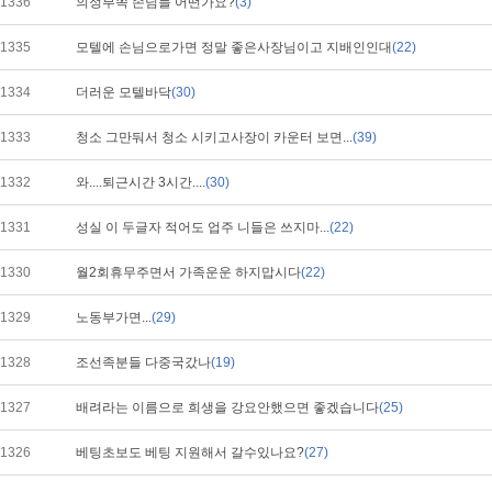
1336
의정부쪽 손님들 어떤가요?
(3)
1335
모텔에 손님으로가면 정말 좋은사장님이고 지배인인대
(22)
1334
더러운 모텔바닥
(30)
1333
청소 그만둬서 청소 시키고사장이 카운터 보면...
(39)
1332
와....퇴근시간 3시간....
(30)
1331
성실 이 두글자 적어도 업주 니들은 쓰지마...
(22)
1330
월2회휴무주면서 가족운운 하지맙시다
(22)
1329
노동부가면...
(29)
1328
조선족분들 다중국갔나
(19)
1327
배려라는 이름으로 희생을 강요안했으면 좋겠습니다
(25)
1326
베팅초보도 베팅 지원해서 갈수있나요?
(27)