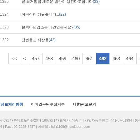
1325
곧 최저임금 새로운 법안이 생긴다고합니다
(33)
1324
적금신청 해놨습니다,,,
(22)
1323
블랙아닌업소는 과연업는지요?
(85)
1322
당번출신 사장들
(43)
<<
<
457
458
459
460
461
462
463
464
인정보처리방침
이메일무단수집거부
제휴/광고문의
1 대륭테크노타운20차 1807호 | 대표이사: 이송주 | 사업자등록번호: 441-87-01934 | 
| Fax : 02-2225-8487 | 이메일 :
hdrt1109@hotelupdrt.com