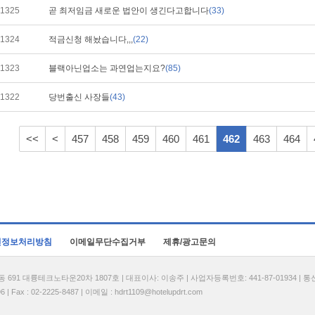
1325
곧 최저임금 새로운 법안이 생긴다고합니다
(33)
1324
적금신청 해놨습니다,,,
(22)
1323
블랙아닌업소는 과연업는지요?
(85)
1322
당번출신 사장들
(43)
<<
<
457
458
459
460
461
462
463
464
인정보처리방침
이메일무단수집거부
제휴/광고문의
1 대륭테크노타운20차 1807호 | 대표이사: 이송주 | 사업자등록번호: 441-87-01934 | 
| Fax : 02-2225-8487 | 이메일 :
hdrt1109@hotelupdrt.com