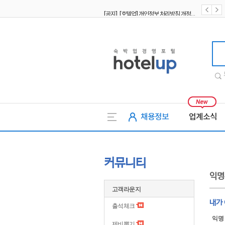
[공지] [호텔업] 개인정보 처리방침 개정본1 (19.09.02)
[공지] [호텔업] 유료서비스 이용약관 개정본2 (19.09.02)
호텔업
채용정보
업계소식
커뮤니티
익명
고객라운지
내가
출석체크
익명
제비뽑기