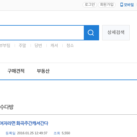
로그인
회원가입
모바일
로고
상세검색
부부팀
주말
당번
캐셔
청소
구매견적
부동산
수다방
 여자라면 화곡주간캐셔간다
등록일
2016.01.25 12:49:37
조회
5,550