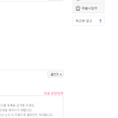
체불사업주
0
최근본 공고