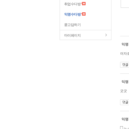
취업수다방
익명수다방
묻고답하기
마이페이지