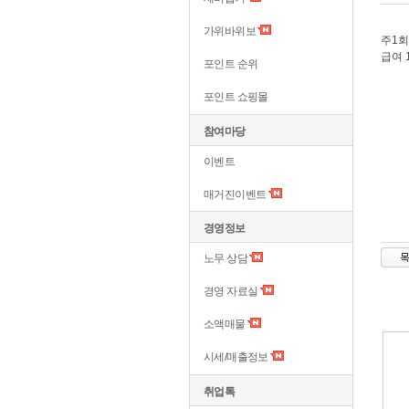
가위바위보
주1회
급여 
포인트 순위
포인트 쇼핑몰
참여마당
이벤트
매거진이벤트
경영정보
노무 상담
경영 자료실
소액매물
시세/매출정보
취업톡