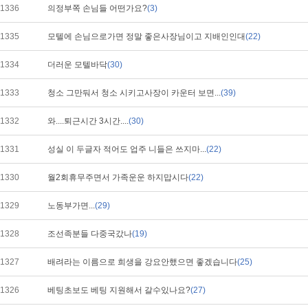
1336
의정부쪽 손님들 어떤가요?
(3)
1335
모텔에 손님으로가면 정말 좋은사장님이고 지배인인대
(22)
1334
더러운 모텔바닥
(30)
1333
청소 그만둬서 청소 시키고사장이 카운터 보면...
(39)
1332
와....퇴근시간 3시간....
(30)
1331
성실 이 두글자 적어도 업주 니들은 쓰지마...
(22)
1330
월2회휴무주면서 가족운운 하지맙시다
(22)
1329
노동부가면...
(29)
1328
조선족분들 다중국갔나
(19)
1327
배려라는 이름으로 희생을 강요안했으면 좋겠습니다
(25)
1326
베팅초보도 베팅 지원해서 갈수있나요?
(27)