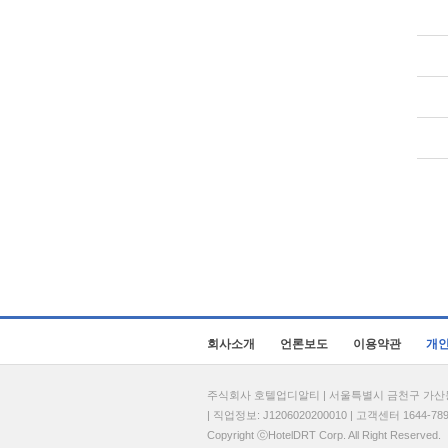
회사소개
언론보도
이용약관
개
주식회사 호텔업디알티 | 서울특별시 금천구 가산동 69
| 직업정보: J1206020200010 | 고객센터 1644-7896 
Copyright ⓒHotelDRT Corp. All Right Reserved.