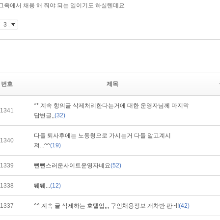
번호
제목
** 계속 항의글 삭제처리한다는거에 대한 운영자님께 마지막
1341
답변글,,
(32)
다들 퇴사후에는 노동청으로 가시는거 다들 알고계시
1340
져...^^
(19)
1339
뻔뻔스러운사이트운영자네요
(52)
1338
퉤퉤...
(12)
1337
^^ 계속 글 삭제하는 호텔업,,, 구인채용정보 개차반 판~!!
(42)