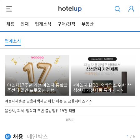
채용
인재
업계소식
구매/견적
부동산
업계소식
야놀자17주년 기념 야놀자 통합발
<야놀자 MRO, 숙박업소 위한 삼
주센터 할인 프로모션 진행
성전자 가전제품 특가 개시>
야놀자제휴점 금융혜택제공 위한 제휴 및 금융서비스 게시
울산시, 피서․행락지 주변 불법행위 19건 적발
더보기
채용
메인박스
1
/
5