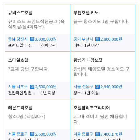
큐비스트호텔
부천호텔 키노
큐비스트 프런트직원공고 (숙
급구 청소이모 1명 구합니다.
식제공/월4회휴무)
충남 당진시
월
3,000,000원
경기 부천시
월
2,800,000원
프런트업무 주간, 야간
경력무관
베팅
1년 이상
스타일호텔
왕십리 태양모텔
3교대 당번 구합니다.
왕십리 태양모텔 청소이모 구
합니다.
서울 서초구
월
2,800,000원
서울 성동구
월
2,940,000원
전반적인 당번업무
1년 이상
청소
1년 이상
레몬트리호텔
호텔팝리즈프리미어
청소1명 (객실26개)
3교대 격비비 당번 채용합니
다.
서울 종로구
월
2,600,000원
서울 종로구
월
3,400,170원