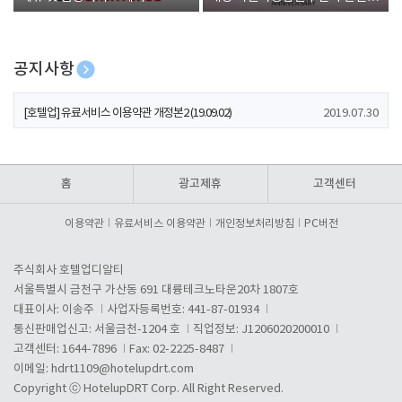
폰 증정
공지사항
[호텔업] 개인정보 처리방침 개정본1 (19.09.02)
2019.07.30
[호텔업] 유료서비스 이용약관 개정본2 (19.09.02)
2019.07.30
[호텔업] 개인정보 처리방침 개정본2 (19.09.02)
2019.07.30
홈
광고제휴
고객센터
이용약관
유료서비스 이용약관
개인정보처리방침
PC버전
주식회사 호텔업디알티
서울특별시 금천구 가산동 691 대륭테크노타운20차 1807호
대표이사: 이송주
사업자등록번호: 441-87-01934
통신판매업신고: 서울금천-1204 호
직업정보: J1206020200010
고객센터: 1644-7896
Fax: 02-2225-8487
이메일:
hdrt1109@hotelupdrt.com
Copyright ⓒ HotelupDRT Corp. All Right Reserved.