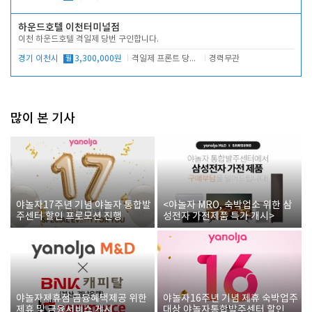
하운드호텔 이천터미널점
이천 하운드호텔 격일제 당번 구인합니다.
경기 이천시
월
3,300,000원
격일제 프론트 당번 업무로 주차 및 객실 점검
경력무관
많이 본 기사
야놀자17주년 기념 야놀자 통합발
<야놀자 MRO, 숙박업소 위한 삼
주센터 할인 프로모션 진행
성전자 가전제품 특가 개시>
야놀자제휴점 금융혜택제공 위한
야놀자16주년 기념 제휴 숙박업주
제휴 및 금융서비스 게시
대상 야놀자통합발주센터 할인쿠