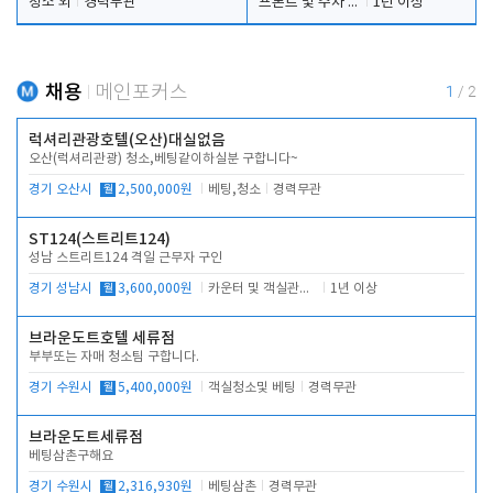
청소 외
경력무관
프론트 및 주차 객실관리
1년 이상
채용
메인포커스
1
/
2
럭셔리관광호텔(오산)대실없음
오산(럭셔리관광) 청소,베팅같이하실분 구합니다~
경기 오산시
월
2,500,000원
베팅,청소
경력무관
ST124(스트리트124)
성남 스트리트124 격일 근무자 구인
경기 성남시
월
3,600,000원
카운터 및 객실관리 전반
1년 이상
브라운도트호텔 세류점
부부또는 자매 청소팀 구합니다.
경기 수원시
월
5,400,000원
객실청소및 베팅
경력무관
브라운도트세류점
베팅삼촌구해요
경기 수원시
월
2,316,930원
베팅삼촌
경력무관