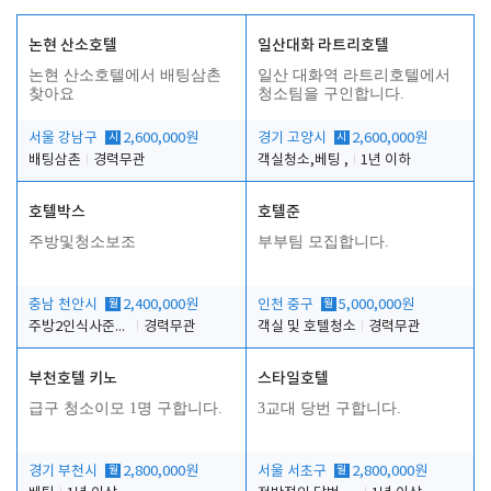
논현 산소호텔
일산대화 라트리호텔
논현 산소호텔에서 배팅삼촌
일산 대화역 라트리호텔에서
찾아요
청소팀을 구인합니다.
서울 강남구
시
2,600,000원
경기 고양시
시
2,600,000원
배팅삼촌
경력무관
객실청소,베팅 ,
1년 이하
호텔박스
호텔준
주방및청소보조
부부팀 모집합니다.
충남 천안시
월
2,400,000원
인천 중구
월
5,000,000원
주방2인식사준비및청소린렌보조
경력무관
객실 및 호텔청소
경력무관
부천호텔 키노
스타일호텔
급구 청소이모 1명 구합니다.
3교대 당번 구합니다.
경기 부천시
월
2,800,000원
서울 서초구
월
2,800,000원