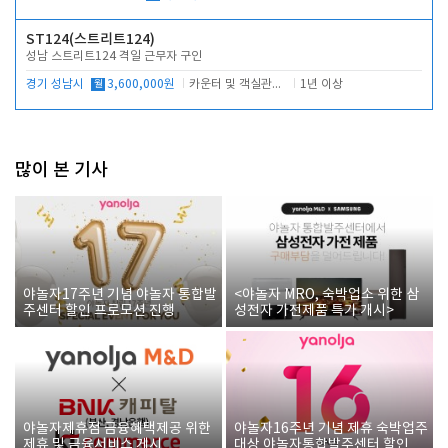
ST124(스트리트124)
성남 스트리트124 격일 근무자 구인
경기 성남시
월
3,600,000원
카운터 및 객실관리 전반
1년 이상
많이 본 기사
야놀자17주년 기념 야놀자 통합발
<야놀자 MRO, 숙박업소 위한 삼
주센터 할인 프로모션 진행
성전자 가전제품 특가 개시>
야놀자제휴점 금융혜택제공 위한
야놀자16주년 기념 제휴 숙박업주
제휴 및 금융서비스 게시
대상 야놀자통합발주센터 할인쿠