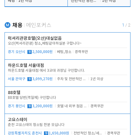
베팅
1년 이상
전반적인 당번업무
1년 이상
채용
메인포커스
1
/
2
럭셔리관광호텔(오산)대실없음
오산(럭셔리관광) 청소,베팅같이하실분 구합니다~
경기 오산시
월
2,500,000원
베팅,청소
경력무관
하운드호텔 서울대점
하운드호텔 서울대점 에서 3교대 과장님 구인합니다.
서울 관악구
월
3,099,270원
주차 및 전반적인 당번업무
1년 이상
88호텔
88호텔 당번(격일제) 구인합니다
경기 용인시
월
3,200,000원
호텔 내 외부 점검 및 프런트 운영
경력무관
고요스테이
춘천 고요스테이 청소팀 한분 모십니다
강원특별자치도 춘천시
월
1,650,000원
전반적인 청소/세탁업무
경력무관