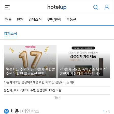
채용
인재
업계소식
구매/견적
부동산
업계소식
야놀자17주년 기념 야놀자 통합발
<야놀자 MRO, 숙박업소 위한 삼
주센터 할인 프로모션 진행
성전자 가전제품 특가 개시>
야놀자제휴점 금융혜택제공 위한 제휴 및 금융서비스 게시
울산시, 피서․행락지 주변 불법행위 19건 적발
더보기
채용
메인박스
1
/
5