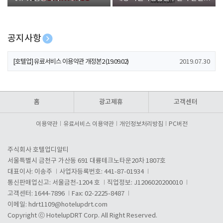
폰 증정
공지사항
[호텔업] 개인정보 처리방침 개정본1 (19.09.02)
2019.07.30
[호텔업] 유료서비스 이용약관 개정본2 (19.09.02)
2019.07.30
[호텔업] 개인정보 처리방침 개정본2 (19.09.02)
2019.07.30
홈
광고제휴
고객센터
이용약관
유료서비스 이용약관
개인정보처리방침
PC버전
주식회사 호텔업디알티
서울특별시 금천구 가산동 691 대륭테크노타운20차 1807호
대표이사: 이송주
사업자등록번호: 441-87-01934
통신판매업신고: 서울금천-1204 호
직업정보: J1206020200010
고객센터: 1644-7896
Fax: 02-2225-8487
이메일:
hdrt1109@hotelupdrt.com
Copyright ⓒ HotelupDRT Corp. All Right Reserved.