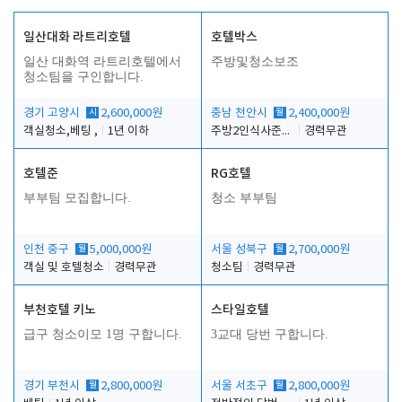
일산대화 라트리호텔
호텔박스
일산 대화역 라트리호텔에서
주방및청소보조
청소팀을 구인합니다.
경기 고양시
시
2,600,000원
충남 천안시
월
2,400,000원
객실청소,베팅 ,
1년 이하
주방2인식사준비및청소린렌보조
경력무관
호텔준
RG호텔
부부팀 모집합니다.
청소 부부팀
인천 중구
월
5,000,000원
서울 성북구
월
2,700,000원
객실 및 호텔청소
경력무관
청소팀
경력무관
부천호텔 키노
스타일호텔
급구 청소이모 1명 구합니다.
3교대 당번 구합니다.
경기 부천시
월
2,800,000원
서울 서초구
월
2,800,000원