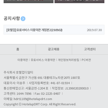
폰 증정
공지사항
[호텔업] 개인정보 처리방침 개정본1 (19.09.02)
2019.07.30
[호텔업] 유료서비스 이용약관 개정본2 (19.09.02)
2019.07.30
[호텔업] 개인정보 처리방침 개정본2 (19.09.02)
2019.07.30
홈
광고제휴
고객센터
이용약관
유료서비스 이용약관
개인정보처리방침
PC버전
주식회사 호텔업디알티
서울특별시 금천구 가산동 691 대륭테크노타운20차 1807호
대표이사: 이송주
사업자등록번호: 441-87-01934
통신판매업신고: 서울금천-1204 호
직업정보: J1206020200010
고객센터: 1644-7896
Fax: 02-2225-8487
이메일:
hdrt1109@hotelupdrt.com
Copyright ⓒ HotelupDRT Corp. All Right Reserved.