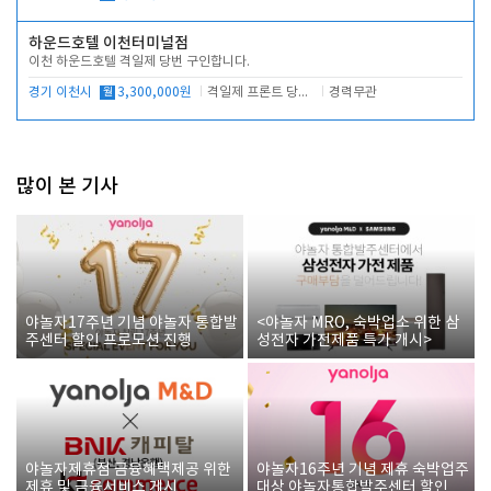
하운드호텔 이천터미널점
이천 하운드호텔 격일제 당번 구인합니다.
경기 이천시
월
3,300,000원
격일제 프론트 당번 업무로 주차 및 객실 점검
경력무관
많이 본 기사
야놀자17주년 기념 야놀자 통합발
<야놀자 MRO, 숙박업소 위한 삼
주센터 할인 프로모션 진행
성전자 가전제품 특가 개시>
야놀자제휴점 금융혜택제공 위한
야놀자16주년 기념 제휴 숙박업주
제휴 및 금융서비스 게시
대상 야놀자통합발주센터 할인쿠