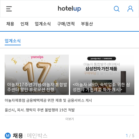
채용
인재
업계소식
구매/견적
부동산
업계소식
야놀자17주년 기념 야놀자 통합발
<야놀자 MRO, 숙박업소 위한 삼
주센터 할인 프로모션 진행
성전자 가전제품 특가 개시>
야놀자제휴점 금융혜택제공 위한 제휴 및 금융서비스 게시
울산시, 피서․행락지 주변 불법행위 19건 적발
더보기
채용
메인박스
1
/
5