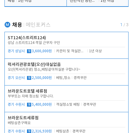
베팅
1년 이상
전반적인 당번업무
1년 이상
채용
메인포커스
1
/
3
ST124(스트리트124)
성남 스트리트124 격일 근무자 구인
경기 성남시
월
3,600,000원
카운터 및 객실관리 전반
1년 이상
럭셔리관광호텔(오산)대실없음
오산(럭셔리관광) 청소,베팅같이하실분 구합니다~
경기 오산시
월
2,500,000원
베팅,청소
경력무관
브라운도트호텔 세류점
부부또는 자매 청소팀 구합니다.
경기 수원시
월
5,400,000원
객실청소및 베팅
경력무관
브라운도트세류점
베팅삼촌구해요
경기 수원시
월
2,316,930원
베팅삼촌
경력무관