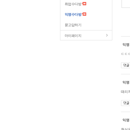
취업수다방
익명수다방
묻고답하기
마이페이지