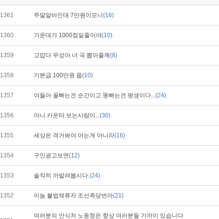
1361
주말알바인대 7만원이모니
(16)
1360
가운대가 1000점일줄이야
(10)
1359
고맙다 무성아 너 곡 뽑아줄께
(8)
1358
기본급 100만원 풉
(10)
1357
야들아 꿀빠는건 순간이고 똥빠는건 평생이다...
(24)
1356
아니 카운터 보는사람이...
(30)
1355
세상은 격거봐야 아는게 아니라
(16)
1354
구인광고보면
(12)
1353
솔직히 까발려봅시다.
(24)
1352
이놈 불법체류자 조선족당번아
(21)
여러분의 안식처 노동청은 항상 여러분들 가까이 있습니다