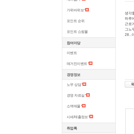
가위바위보
생각할
하루에
포인트 순위
근로
그노무
포인트 쇼핑몰
28..
참여마당
이벤트
매거진이벤트
경영정보
노무 상담
경영 자료실
소액매물
시세/매출정보
취업톡