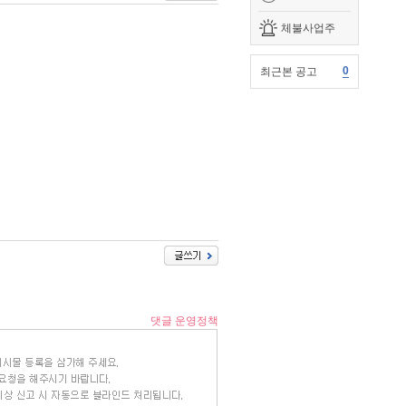
체불사업주
0
최근본 공고