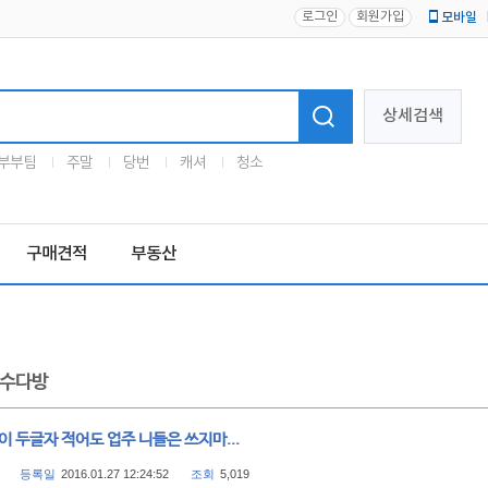
로그인
회원가입
모바일
로고
상세검색
부부팀
주말
당번
캐셔
청소
구매견적
부동산
수다방
이 두글자 적어도 업주 니들은 쓰지마...
등록일
2016.01.27 12:24:52
조회
5,019