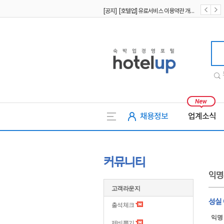
[공지] [호텔업] 유료서비스 이용약관 개정본2 (19.09.02)
[공지] [호텔업] 개인정보 처리방침 개정본2 (19.09.02)
호텔업
채용정보
업계소식
커뮤니티
익명
고객라운지
성실 
출석체크
익명
제비뽑기