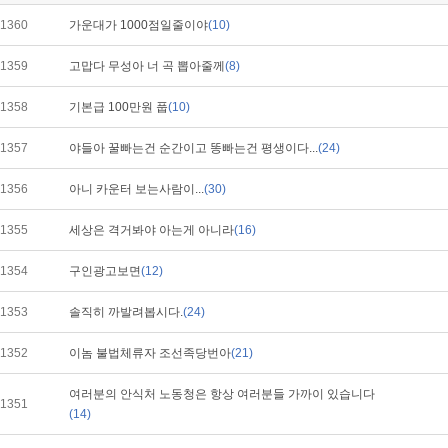
1360
가운대가 1000점일줄이야
(10)
1359
고맙다 무성아 너 곡 뽑아줄께
(8)
1358
기본급 100만원 풉
(10)
1357
야들아 꿀빠는건 순간이고 똥빠는건 평생이다...
(24)
1356
아니 카운터 보는사람이...
(30)
1355
세상은 격거봐야 아는게 아니라
(16)
1354
구인광고보면
(12)
1353
솔직히 까발려봅시다.
(24)
1352
이놈 불법체류자 조선족당번아
(21)
여러분의 안식처 노동청은 항상 여러분들 가까이 있습니다
1351
(14)