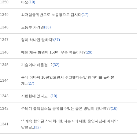
1350
아오
(19)
1349
최저임금위반으로 노동청으로 갑시다
(17)
1348
노동부 가려면
(33)
1347
형이 하나만 말하자!
(37)
1346
메인 채용 화면에 150이 무슨 벼슬이냐?
(29)
1345
기술이나 배울걸...?
(32)
근데 이바닥 10년있으면서 수고했다는말 한마디를 들어본
1344
게...
(27)
1343
지편한대 있다고...
(10)
1342
쑤레기 블랙업소들 공유할수있는 좋은 방법이 없나요??
(16)
** 계속 항의글 삭제처리한다는거에 대한 운영자님께 마지막
1341
답변글,,
(32)