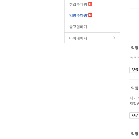
취업수다방
익명수다방
묻고답하기
마이페이지