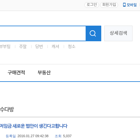
로그인
회원가입
모바일
로고
상세검색
부부팀
주말
당번
캐셔
청소
구매견적
부동산
수다방
최저임금 새로운 법안이 생긴다고합니다
등록일
2016.01.27 09:42:38
조회
5,037