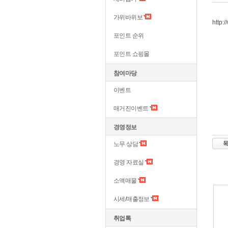
가위바위보
http:
포인트 순위
포인트 쇼핑몰
참여마당
이벤트
매거진이벤트
경영정보
노무 상담
경영 자료실
소액매물
시세/매출정보
취업톡