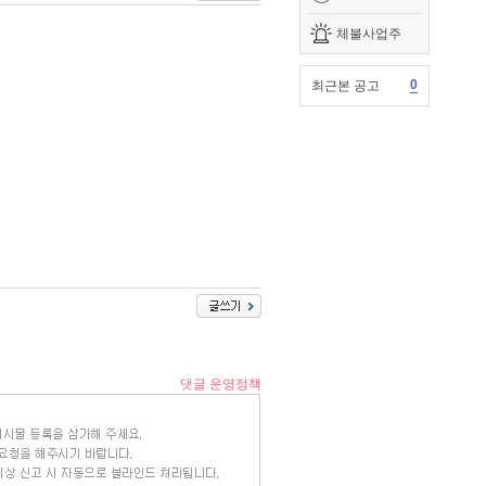
체불사업주
0
최근본 공고