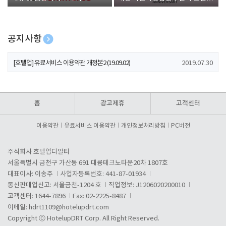
폰 증정
공지사항
[호텔업] 개인정보 처리방침 개정본1 (19.09.02)
2019.07.30
[호텔업] 유료서비스 이용약관 개정본2 (19.09.02)
2019.07.30
[호텔업] 개인정보 처리방침 개정본2 (19.09.02)
2019.07.30
홈
광고제휴
고객센터
이용약관
유료서비스 이용약관
개인정보처리방침
PC버전
주식회사 호텔업디알티
서울특별시 금천구 가산동 691 대륭테크노타운20차 1807호
대표이사: 이송주
사업자등록번호: 441-87-01934
통신판매업신고: 서울금천-1204 호
직업정보: J1206020200010
고객센터: 1644-7896
Fax: 02-2225-8487
이메일:
hdrt1109@hotelupdrt.com
Copyright ⓒ HotelupDRT Corp. All Right Reserved.