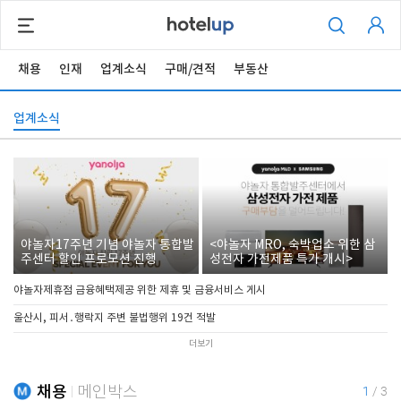
채용
인재
업계소식
구매/견적
부동산
업계소식
야놀자17주년 기념 야놀자 통합발
<야놀자 MRO, 숙박업소 위한 삼
주센터 할인 프로모션 진행
성전자 가전제품 특가 개시>
야놀자제휴점 금융혜택제공 위한 제휴 및 금융서비스 게시
울산시, 피서․행락지 주변 불법행위 19건 적발
더보기
채용
메인박스
1
/
3