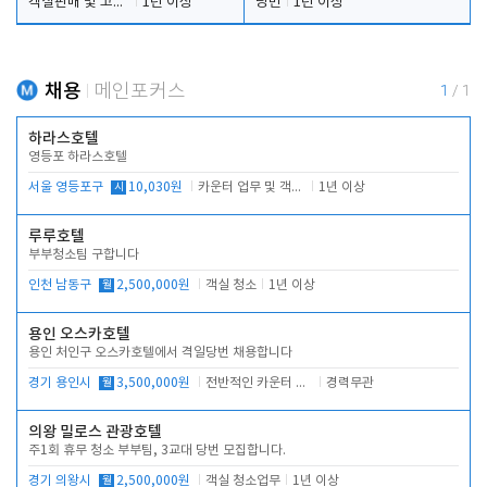
객실판매 및 고객응대
1년 이상
당번
1년 이상
채용
메인포커스
1
/
1
하라스호텔
영등포 하라스호텔
서울 영등포구
시
10,030원
카운터 업무 및 객실관리(청소상태 확인, 객실판매)
1년 이상
루루호텔
부부청소팀 구합니다
인천 남동구
월
2,500,000원
객실 청소
1년 이상
용인 오스카호텔
용인 처인구 오스카호텔에서 격일당번 채용합니다
경기 용인시
월
3,500,000원
전반적인 카운터 업무
경력무관
의왕 밀로스 관광호텔
주1회 휴무 청소 부부팀, 3교대 당번 모집합니다.
경기 의왕시
월
2,500,000원
객실 청소업무
1년 이상