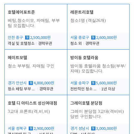
호텔에어포트준
레몬트리호텔
베팅,청소이모, 자매팀, 부부
청소1명 (객실26개)
팀 모집합니다.
인천 중구
월
2,500,000원
서울 종로구
월
2,600,000원
객실 및 호텔청소
경력무관
청소 외
경력무관
메이트모텔
방이동 호텔라움
청소 부부팀. 자매팀 구인
방이동 호텔라움 청소팀(부부/
자매) 모집합니다.
경기 안산시
월
4,800,000원
서울 송파구
월
5,600,000원
청소 배팅 부부 구합니다
경력무관
전반적인 청소 업무(객실청소.객실정리)
1년 이상
호텔 디 아티스트 성신여대점
그레이호텔 분당점
3교대 프론트(격,비,비)
그레이 분당점 3교대(격비비)
당번 구인합니다.
서울 성북구
월
2,900,000원
경기 성남시
월
3,000,000원