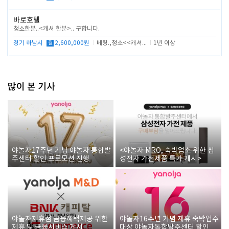
바로호텔
청소한분..<캐셔 한분>.. 구합니다.
경기 하남시
월
2,600,000원
베팅.,청소<<캐셔 모셔봅니다.
1년 이상
많이 본 기사
야놀자17주년 기념 야놀자 통합발
<야놀자 MRO, 숙박업소 위한 삼
주센터 할인 프로모션 진행
성전자 가전제품 특가 개시>
야놀자제휴점 금융혜택제공 위한
야놀자16주년 기념 제휴 숙박업주
제휴 및 금융서비스 게시
대상 야놀자통합발주센터 할인쿠