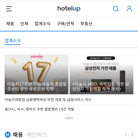
채용
인재
업계소식
구매/견적
부동산
업계소식
야놀자17주년 기념 야놀자 통합발
<야놀자 MRO, 숙박업소 위한 삼
주센터 할인 프로모션 진행
성전자 가전제품 특가 개시>
야놀자제휴점 금융혜택제공 위한 제휴 및 금융서비스 게시
울산시, 피서․행락지 주변 불법행위 19건 적발
더보기
채용
메인박스
1
/
3