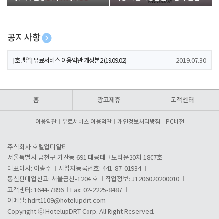
폰 증정
공지사항
[호텔업] 개인정보 처리방침 개정본1 (19.09.02)
2019.07.30
[호텔업] 유료서비스 이용약관 개정본2 (19.09.02)
2019.07.30
[호텔업] 개인정보 처리방침 개정본2 (19.09.02)
2019.07.30
홈
광고제휴
고객센터
이용약관
유료서비스 이용약관
개인정보처리방침
PC버전
주식회사 호텔업디알티
서울특별시 금천구 가산동 691 대륭테크노타운20차 1807호
대표이사: 이송주
사업자등록번호: 441-87-01934
통신판매업신고: 서울금천-1204 호
직업정보: J1206020200010
고객센터: 1644-7896
Fax: 02-2225-8487
이메일:
hdrt1109@hotelupdrt.com
Copyright ⓒ HotelupDRT Corp. All Right Reserved.