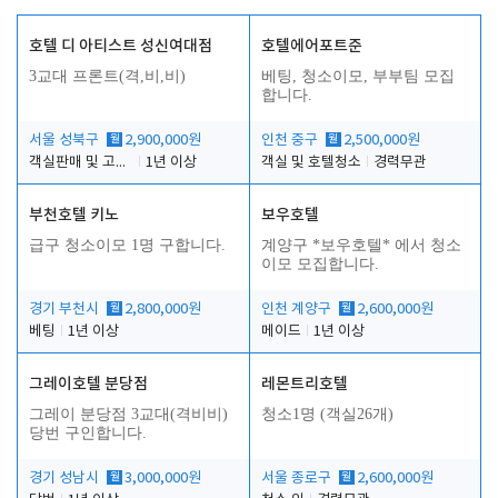
호텔 디 아티스트 성신여대점
호텔에어포트준
3교대 프론트(격,비,비)
베팅, 청소이모, 부부팀 모집
합니다.
서울 성북구
월
2,900,000원
인천 중구
월
2,500,000원
객실판매 및 고객응대
1년 이상
객실 및 호텔청소
경력무관
부천호텔 키노
보우호텔
급구 청소이모 1명 구합니다.
계양구 *보우호텔* 에서 청소
이모 모집합니다.
경기 부천시
월
2,800,000원
인천 계양구
월
2,600,000원
베팅
1년 이상
메이드
1년 이상
그레이호텔 분당점
레몬트리호텔
그레이 분당점 3교대(격비비)
청소1명 (객실26개)
당번 구인합니다.
경기 성남시
월
3,000,000원
서울 종로구
월
2,600,000원