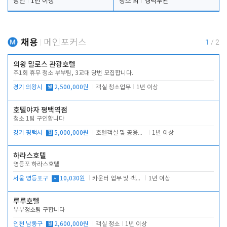
당번
1년 이상
청소 외
경력무관
채용
메인포커스
1
/
2
의왕 밀로스 관광호텔
주1회 휴무 청소 부부팀, 3교대 당번 모집합니다.
경기 의왕시
월
2,500,000원
객실 청소업무
1년 이상
호텔야자 평택역점
청소 1팀 구인합니다
경기 평택시
월
5,000,000원
호텔객실 및 공용시설 청소 관리
1년 이상
하라스호텔
영등포 하라스호텔
서울 영등포구
시
10,030원
카운터 업무 및 객실관리(청소상태 확인, 객실판매)
1년 이상
루루호텔
부부청소팀 구합니다
인천 남동구
월
2,600,000원
객실 청소
1년 이상