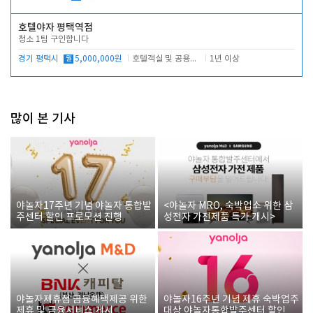
호텔야자 평택역점
청소 1팀 구인합니다
경기 평택시
월
5,000,000원
호텔객실 및 공용시설 청소 관리
1년 이상
많이 본 기사
야놀자17주년 기념 야놀자 통합발
<야놀자 MRO, 숙박업소 위한 삼
주센터 할인 프로모션 진행
성전자 가전제품 특가 개시>
야놀자제휴점 금융혜택제공 위한
야놀자16주년 기념 제휴 숙박업주
제휴 및 금융서비스 게시
대상 야놀자통합발주센터 할인쿠