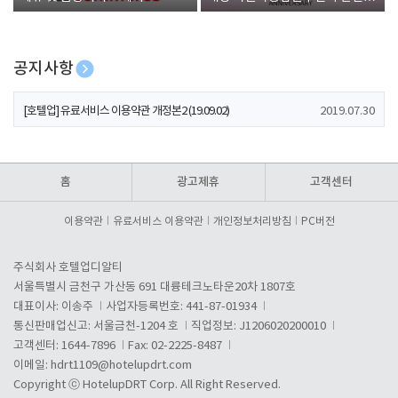
폰 증정
공지사항
[호텔업] 개인정보 처리방침 개정본1 (19.09.02)
2019.07.30
[호텔업] 유료서비스 이용약관 개정본2 (19.09.02)
2019.07.30
[호텔업] 개인정보 처리방침 개정본2 (19.09.02)
2019.07.30
홈
광고제휴
고객센터
이용약관
유료서비스 이용약관
개인정보처리방침
PC버전
주식회사 호텔업디알티
서울특별시 금천구 가산동 691 대륭테크노타운20차 1807호
대표이사: 이송주
사업자등록번호: 441-87-01934
통신판매업신고: 서울금천-1204 호
직업정보: J1206020200010
고객센터: 1644-7896
Fax: 02-2225-8487
이메일:
hdrt1109@hotelupdrt.com
Copyright ⓒ HotelupDRT Corp. All Right Reserved.