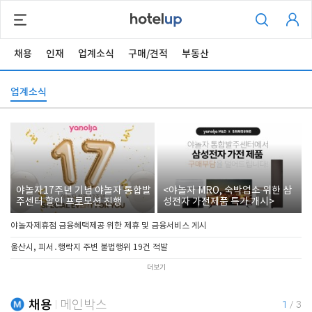
채용
인재
업계소식
구매/견적
부동산
업계소식
야놀자17주년 기념 야놀자 통합발
<야놀자 MRO, 숙박업소 위한 삼
주센터 할인 프로모션 진행
성전자 가전제품 특가 개시>
야놀자제휴점 금융혜택제공 위한 제휴 및 금융서비스 게시
울산시, 피서․행락지 주변 불법행위 19건 적발
더보기
채용
메인박스
1
/
3