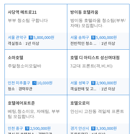
사당역 메트로21
방이동 호텔라움
부부 청소팀 구합니다
방이동 호텔라움 청소팀(부부/
자매) 모집합니다.
서울 관악구
월
5,800,000원
서울 송파구
월
5,600,000원
객실청소
1년 이상
전반적인 청소 업무(객실청소.객실정리)
1년 이상
소마호텔
호텔 디 아티스트 성신여대점
주말청소이모알바
3교대 프론트(격,비,비)
인천 미추홀구
시
10,030원
서울 성북구
월
2,900,000원
청소
경력무관
객실판매 및 고객응대
1년 이상
호텔에어포트준
호텔오로이
베팅,청소이모, 자매팀, 부부
안산시 고잔동 격일제 프론트
팀 모집합니다.
인천 중구
월
2,500,000원
경기 안산시
월
3,300,000원