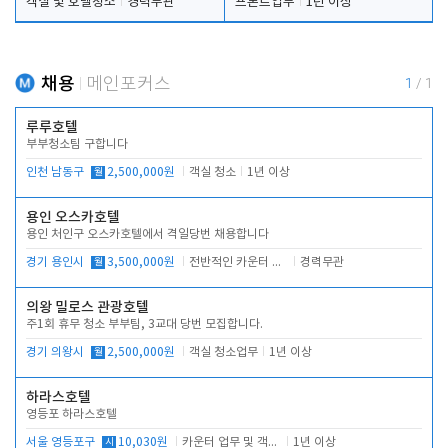
객실 및 호텔청소
경력무관
프론트업무
1년 이상
채용
메인포커스
1
/
1
루루호텔
부부청소팀 구합니다
인천 남동구
월
2,500,000원
객실 청소
1년 이상
용인 오스카호텔
용인 처인구 오스카호텔에서 격일당번 채용합니다
경기 용인시
월
3,500,000원
전반적인 카운터 업무
경력무관
의왕 밀로스 관광호텔
주1회 휴무 청소 부부팀, 3교대 당번 모집합니다.
경기 의왕시
월
2,500,000원
객실 청소업무
1년 이상
하라스호텔
영등포 하라스호텔
서울 영등포구
시
10,030원
카운터 업무 및 객실관리(청소상태 확인, 객실판매)
1년 이상