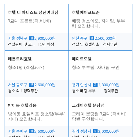
호텔 디 아티스트 성신여대점
호텔에어포트준
3교대 프론트(격,비,비)
베팅,청소이모, 자매팀, 부부
팀 모집합니다.
서울 성북구
월
2,900,000원
인천 중구
월
2,500,000원
객실판매 및 고객응대
1년 이상
객실 및 호텔청소
경력무관
레몬트리호텔
메이트모텔
청소1명 (객실26개)
청소 부부팀. 자매팀 구인
서울 종로구
월
2,600,000원
경기 안산시
월
4,800,000원
청소 외
경력무관
청소 배팅 부부 구합니다
경력무관
방이동 호텔라움
그레이호텔 분당점
방이동 호텔라움 청소팀(부부/
그레이 분당점 3교대(격비비)
자매) 모집합니다.
당번 구인합니다.
서울 송파구
월
5,600,000원
경기 성남시
월
3,000,000원