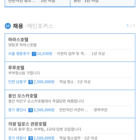
전반적인 청소 업무(객실청소.객실정리)
1년 이상
당번
1년 이상
채용
메인포커스
1
/
1
하라스호텔
영등포 하라스호텔
서울 영등포구
시
10,030원
카운터 업무 및 객실관리(청소상태 확인, 객실판매)
1년 이상
루루호텔
부부청소팀 구합니다
인천 남동구
월
2,500,000원
객실 청소
1년 이상
용인 오스카호텔
용인 처인구 오스카호텔에서 격일당번 채용합니다
경기 용인시
월
3,500,000원
전반적인 카운터 업무
경력무관
의왕 밀로스 관광호텔
주1회 휴무 청소 부부팀, 3교대 당번 모집합니다.
경기 의왕시
월
2,500,000원
객실 청소업무
1년 이상