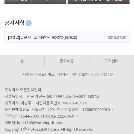
폰 증정
공지사항
[호텔업] 개인정보 처리방침 개정본1 (19.09.02)
2019.07.30
[호텔업] 유료서비스 이용약관 개정본2 (19.09.02)
2019.07.30
[호텔업] 개인정보 처리방침 개정본2 (19.09.02)
2019.07.30
홈
광고제휴
고객센터
이용약관
유료서비스 이용약관
개인정보처리방침
PC버전
주식회사 호텔업디알티
서울특별시 금천구 가산동 691 대륭테크노타운20차 1807호
대표이사: 이송주
사업자등록번호: 441-87-01934
통신판매업신고: 서울금천-1204 호
직업정보: J1206020200010
고객센터: 1644-7896
Fax: 02-2225-8487
이메일:
hdrt1109@hotelupdrt.com
Copyright ⓒ HotelupDRT Corp. All Right Reserved.