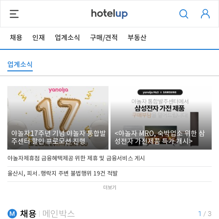
채용
인재
업계소식
구매/견적
부동산
업계소식
야놀자17주년 기념 야놀자 통합발
<야놀자 MRO, 숙박업소 위한 삼
주센터 할인 프로모션 진행
성전자 가전제품 특가 개시>
야놀자제휴점 금융혜택제공 위한 제휴 및 금융서비스 게시
울산시, 피서․행락지 주변 불법행위 19건 적발
더보기
채용
메인박스
1
/
3